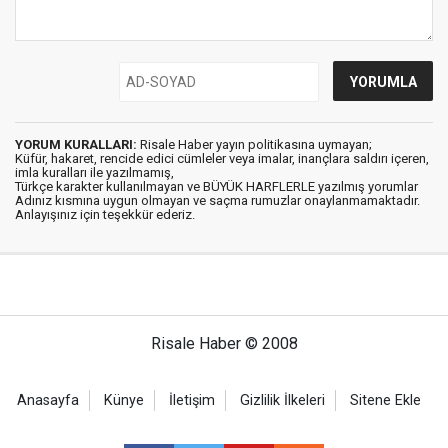
YORUM KURALLARI:
Risale Haber yayın politikasına uymayan;
Küfür, hakaret, rencide edici cümleler veya imalar, inançlara saldırı içeren,
imla kuralları ile yazılmamış,
Türkçe karakter kullanılmayan ve BÜYÜK HARFLERLE yazılmış yorumlar
Adınız kısmına uygun olmayan ve saçma rumuzlar onaylanmamaktadır.
Anlayışınız için teşekkür ederiz.
Risale Haber © 2008
Anasayfa
Künye
İletişim
Gizlilik İlkeleri
Sitene Ekle