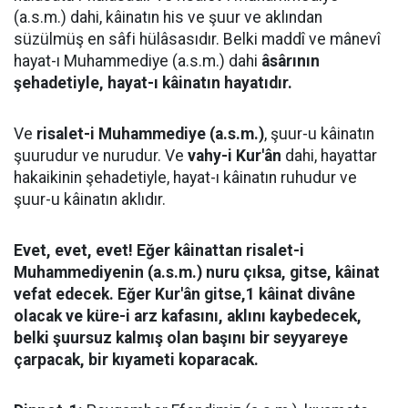
(a.s.m.) dahi, kâinatın his ve şuur ve aklından
süzülmüş en sâfi hülâsasıdır. Belki maddî ve mânevî
hayat-ı Muhammediye (a.s.m.) dahi
âsârının
şehadetiyle, hayat-ı kâinatın hayatıdır.
Ve
risalet-i Muhammediye (a.s.m.)
, şuur-u kâinatın
şuurudur ve nurudur. Ve
vahy-i Kur'ân
dahi, hayattar
hakaikinin şehadetiyle, hayat-ı kâinatın ruhudur ve
şuur-u kâinatın aklıdır.
Evet, evet, evet! Eğer kâinattan risalet-i
Muhammediyenin (a.s.m.) nuru çıksa, gitse, kâinat
vefat edecek. Eğer Kur'ân gitse,1 kâinat divâne
olacak ve küre-i arz kafasını, aklını kaybedecek,
belki şuursuz kalmış olan başını bir seyyareye
çarpacak, bir kıyameti koparacak.