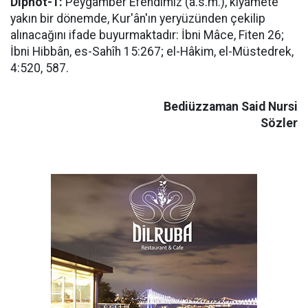
Dipnot-1:
Peygamber Efendimiz (a.s.m.), kıyamete
yakın bir dönemde, Kur'ân'ın yeryüzünden çekilip
alınacağını ifade buyurmaktadır: İbni Mâce, Fiten 26;
İbni Hibbân, es-Sahîh 15:267; el-Hâkim, el-Müstedrek,
4:520, 587.
Bediüzzaman Said Nursi
Sözler