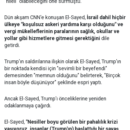
"hileli" olabileceğini öne sürmüştü.
Dün akşam CNN'e konuşan El-Sayed,
İsrail dahil hiçbir
ülkeye "koşulsuz askeri yardıma karşı olduğunu" ve
vergi mükelleflerinin paralarının sağlık, okullar ve
yollar gibi hizmetlere gitmesi gerektiğini
dile
getirdi.
Trump'ın saldırılarına ilişkin olarak El-Sayed, Trump'ın
bir noktada kendisi için "sevimli bir beyefendi"
demesinden "memnun olduğunu" belirterek, "Birçok
insan böyle düşünüyor" şeklinde espri yaptı.
Ancak El-Sayed, Trump'ı önceliklerine yeniden
odaklanmaya çağırdı.
El-Sayed,
"Nesiller boyu görülen bir pahalılık krizi
yaşıyoruz, insanlar (Trump'ın) başlattığı bir savaş