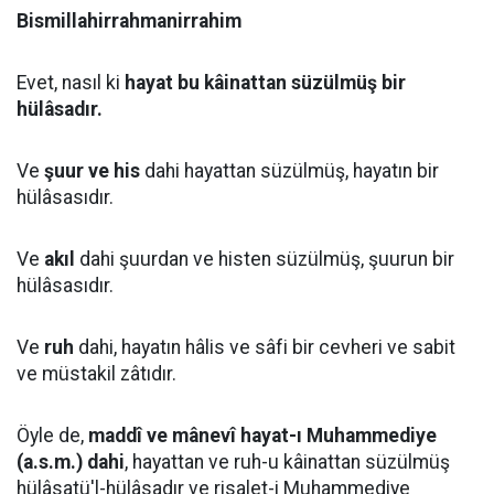
Bismillahirrahmanirrahim
Evet, nasıl ki
hayat bu kâinattan süzülmüş bir
hülâsadır.
Ve
şuur ve his
dahi hayattan süzülmüş, hayatın bir
hülâsasıdır.
Ve
akıl
dahi şuurdan ve histen süzülmüş, şuurun bir
hülâsasıdır.
Ve
ruh
dahi, hayatın hâlis ve sâfi bir cevheri ve sabit
ve müstakil zâtıdır.
Öyle de,
maddî ve mânevî hayat-ı Muhammediye
(a.s.m.) dahi
, hayattan ve ruh-u kâinattan süzülmüş
hülâsatü'l-hülâsadır ve risalet-i Muhammediye