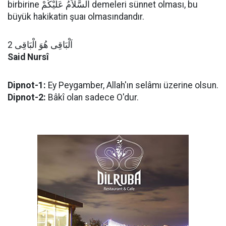
birbirine اَلسَّلاَمُ عَلَيْكُمْ demeleri sünnet olması, bu
büyük hakikatin şuaı olmasındandır.
اَلْبَاقِى هُوَ الْبَاقِى 2
Said Nursî
Dipnot-1:
Ey Peygamber, Allah'ın selâmı üzerine olsun.
Dipnot-2:
Bâkî olan sadece O'dur.