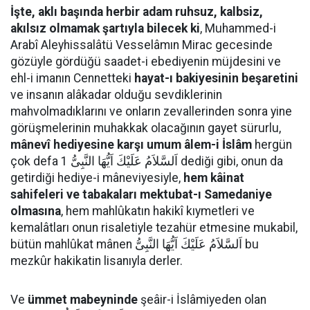
İşte, aklı başında herbir adam ruhsuz, kalbsiz,
akılsız olmamak şartıyla bilecek ki
, Muhammed-i
Arabî Aleyhissalâtü Vesselâmın Mirac gecesinde
gözüyle gördüğü saadet-i ebediyenin müjdesini ve
ehl-i imanın Cennetteki
hayat-ı bakiyesinin beşaretini
ve insanın alâkadar olduğu sevdiklerinin
mahvolmadıklarını ve onların zevallerinden sonra yine
görüşmelerinin muhakkak olacağının gayet sürurlu,
mânevî hediyesine karşı umum âlem-i İslâm
hergün
çok defa اَلسَّلاَمُ عَلَيْكَ اَيُّهَا النَّبِىُّ 1 dediği gibi, onun da
getirdiği hediye-i mâneviyesiyle,
hem kâinat
sahifeleri ve tabakaları mektubat-ı Samedaniye
olmasına
, hem mahlûkatın hakikî kıymetleri ve
kemalâtları onun risaletiyle tezahür etmesine mukabil,
bütün mahlûkat mânen اَلسَّلاَمُ عَلَيْكَ اَيُّهَا النَّبِىُّ bu
mezkûr hakikatin lisanıyla derler.
Ve
ümmet mabeyninde
şeâir-i İslâmiyeden olan