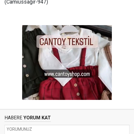
(Camiüssağir-947)
HABERE
YORUM KAT