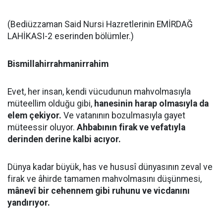
(Bediüzzaman Said Nursi Hazretlerinin EMİRDAĞ
LAHİKASI-2 eserinden bölümler.)
Bismillahirrahmanirrahim
Evet, her insan, kendi vücudunun mahvolmasıyla
müteellim olduğu gibi,
hanesinin harap olmasıyla da
elem çekiyor.
Ve vatanının bozulmasıyla gayet
müteessir oluyor.
Ahbabının firak ve vefatıyla
derinden derine kalbi acıyor.
Dünya kadar büyük, has ve hususî dünyasının zeval ve
firak ve âhirde tamamen mahvolmasını düşünmesi,
mânevî bir cehennem gibi ruhunu ve vicdanını
yandırıyor.