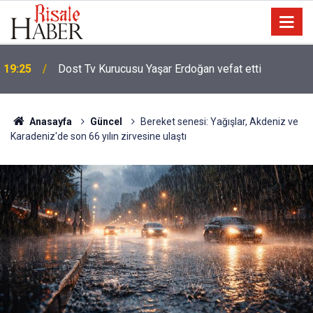
19:25
Dost Tv Kurucusu Yaşar Erdoğan vefat etti
Anasayfa
Güncel
Bereket senesi: Yağışlar, Akdeniz ve
Karadeniz'de son 66 yılın zirvesine ulaştı