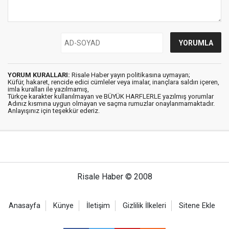
YORUM KURALLARI:
Risale Haber yayın politikasına uymayan;
Küfür, hakaret, rencide edici cümleler veya imalar, inançlara saldırı içeren,
imla kuralları ile yazılmamış,
Türkçe karakter kullanılmayan ve BÜYÜK HARFLERLE yazılmış yorumlar
Adınız kısmına uygun olmayan ve saçma rumuzlar onaylanmamaktadır.
Anlayışınız için teşekkür ederiz.
Risale Haber © 2008
Anasayfa
Künye
İletişim
Gizlilik İlkeleri
Sitene Ekle