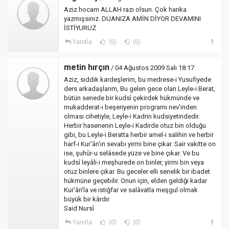
Aziz hocam ALLAH razı olsun. Çok harika
yazmışsınız. DUANIZA AMİN DİYOR DEVAMINI
İSTİYURUZ
Yanıtla
(0)
(0)
metin hırçın
/ 04 Ağustos 2009 Salı 18:17
Aziz, sıddık kardeşlerim, bu medrese-i Yusufiyede
ders arkadaşlarım, Bu gelen gece olan Leyle-i Berat,
bütün senede bir kudsî çekirdek hükmünde ve
mukadderat-ı beşeriyenin programı nev'inden
olması cihetiyle, Leyle-i Kadrin kudsiyetindedir.
Herbir hasenenin Leyle-i Kadirde otuz bin olduğu
gibi, bu Leyle-i Beratta herbir amel-i salihin ve herbir
harf-i Kur'ân'ın sevabı yirmi bine çıkar. Sair vakitte on
ise, şuhûr-u selâsede yüze ve bine çıkar. Ve bu
kudsî leyâli-i meşhurede on binler, yirmi bin veya
otuz binlere çıkar. Bu geceler elli senelik bir ibadet
hükmüne geçebilir. Onun için, elden geldiği kadar
Kur'ân'la ve istiğfar ve salâvatla meşgul olmak
büyük bir kârdır.
Said Nursî
Yanıtla
(0)
(0)