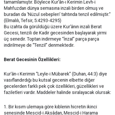
tamamlamıştır. Böylece Kur’ân-ı Kerimin Levh-i
Mahfuzdan dünya semasına inzali birden olmuş ve
buradan da ‘Nüzul sebepleri’ tahtında tenzil edilmiştir.”
(Elmalılı, Tefsir, 5:4293-4295)
Bu izahta da görüldüğü üzere Kur’ânın inzali Berat
Gecesi, tenzili de Kadir gecesinden başlayarak yirmi
üç senedir. Toptan indirmeye “İnzal” parça parça
indirilmeye de “Tenzil” denmektedir.
Berat Gecesinin Özellikleri:
Kur’ân-ı Kerimin “Leyle-i Mübarek” (Duhan, 44:3) diye
vasıflandırdığı bu kutsal gecenin elbette diğer
gecelerden farklı pek çok özellikleri, güzellikleri ve
faziletleri vardır. Maddeler halinde sıralayacak olursak:
1. Bir kısım ulemaya göre kıblenin hicretin ikinci
senesinde Mescid-i Aksâdan, Mescid-i Harama