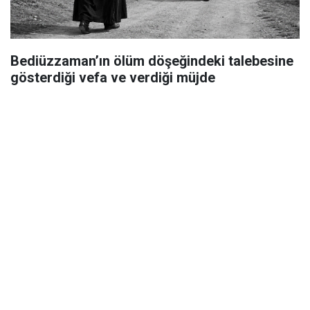
Bediüzzaman’ın ölüm döşeğindeki talebesine
gösterdiği vefa ve verdiği müjde