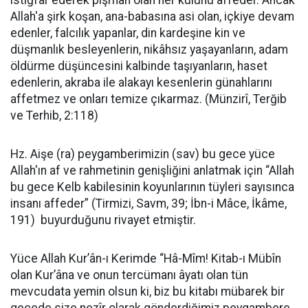
istiğfar ederek pişman olan her kulunu affeder. Ancak
Allah'a şirk koşan, ana-babasına asi olan, içkiye devam
edenler, falcılık yapanlar, din kardeşine kin ve
düşmanlık besleyenlerin, nikâhsız yaşayanların, adam
öldürme düşüncesini kalbinde taşıyanların, haset
edenlerin, akraba ile alakayı kesenlerin günahlarını
affetmez ve onları temize çıkarmaz. (Münzirî, Terğib
ve Terhib, 2:118)
Hz. Aişe (ra) peygamberimizin (sav) bu gece yüce
Allah'ın af ve rahmetinin genişliğini anlatmak için “Allah
bu gece Kelb kabilesinin koyunlarının tüyleri sayısınca
insanı affeder” (Tirmizi, Savm, 39; İbn-i Mâce, İkâme,
191) buyurduğunu rivayet etmiştir.
Yüce Allah Kur’ân-ı Kerimde “Hâ-Mîm! Kitab-ı Mübîn
olan Kur’âna ve onun tercümanı âyatı olan tün
mevcudata yemin olsun ki, biz bu kitabı mübarek bir