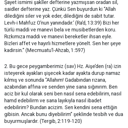
Şayet ismimi şakîler defterine yazmışsan oradan sil,
saidler defterine yaz. Çünkü Sen buyurdun ki “Allah
dilediğini siler ve yok eder, dilediğini de sabit tutar.
Levh-i Mahfuz O’nun yanındadır.’ (Ra’d, 13:39) Bizi her
türlü maddi ve manevi bela ve musibetlerden koru.
Rızkımıza maddi ve manevi bereketler ihsan eyle.
Bizleri affet ve hayırlı hizmetlere yönelt. Sen her şeye
kadirsin.” (Mecmuatu’l-Ahzab, 1:597)
2. Bu gece peygamberimiz (sav) Hz. Aişe’den (ra) izin
isteyerek ayakları şişecek kadar ayakta durup namaz
kılmış ve sonunda “Allahım! Gadabından rızana,
azabından affına ve senden yine sana sığınırım. Ben
aciz bir kul olarak seni ben nasıl sena edebilirim, nasıl
hamd edebilirm ve sana layıkıyla nasıl ibadet
edebilirim? Bundan acizim. Sen kendini sena ettiğin
gibisin. Ancak bunu diyebilirim” şeklinde tesbih ve dua
buyurmuşlardır. (Tergib, 2:119-120)