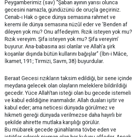
Peygamberimiz (sav) “Şaban ayının yarısı olunca
gecesini namazla, gündüzünü de oruçla geçiriniz.
Cenab-ı Hak o gece dünya semasına rahmet ve
keremi ile dünya semasına nüzûl eder ve ‘Benden af
dileyen yok mu? Onu affedeyim. Rızık isteyen yok mu?
Rızık vereyim. Şifa isteyen yok mu? Şifa vereyim’
buyurur. Ana-babasına asi olanlar ve Allah'a şirk
koşanlar dışında bütün kullarını bağışlar” (İbn-i Mâce,
İkamet, 191; Tirmizi, Savm, 38) buyurdular.
Beraat Gecesi rızıkların taksim edildiği, bir sene içinde
meydana gelecek olan olayların meleklere bildirildiği
gecedir. Yüce Allah’tan isteği olan bu gecede istemeli
ve kabul edildiğine inanmalıdır. Allah duaları işitir ve
kabul eder; ama neticesi dünyada görülmez ve
hikmeti gereği dünyada verilmezse daha hayırlı bir
şekilde ahirette mutlaka karşılığı görülür.
Bu mübarek gecede günahlarına tövbe eden ve