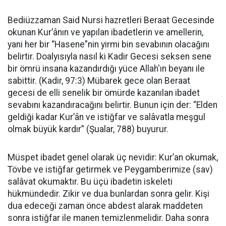
Bediüzzaman Said Nursi hazretleri Beraat Gecesinde
okunan Kur’ânın ve yapılan ibadetlerin ve amellerin,
yani her bir “Hasene”nin yirmi bin sevabının olacağını
belirtir. Doalyısıyla nasıl ki Kadir Gecesi seksen sene
bir ömrü insana kazandırdığı yüce Allah'ın beyanı ile
sabittir. (Kadir, 97:3) Mübarek gece olan Beraat
gecesi de elli senelik bir ömürde kazanılan ibadet
sevabını kazandıracağını belirtir. Bunun için der: “Elden
geldiği kadar Kur’ân ve istiğfar ve salâvatla meşgul
olmak büyük kardır” (Şualar, 788) buyurur.
Müspet ibadet genel olarak üç nevidir: Kur’an okumak,
Tövbe ve istiğfar getirmek ve Peygamberimize (sav)
salâvat okumaktır. Bu üçü ibadetin iskeleti
hükmündedir. Zikir ve dua bunlardan sonra gelir. Kişi
dua edeceği zaman önce abdest alarak maddeten
sonra istiğfar ile manen temizlenmelidir. Daha sonra