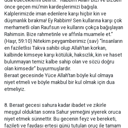
dua edeceklerini belirtir. “Rabbim Allah! Bizi ve bizden
önce geçen mü’min kardeşlerimizi bağışla.
Kalplerimizde iman edenlere karşı hiçbir kin ve
düşmanlık bırakma! Ey Rabbim! Sen kullarına karşı çok
merhametli olan Raufsun ve kullarını çokça bağışlayan
Rahimsin. Bize rahmetinle ve affınla muamele et.”
(Haşr, 59:10) Nitekim peygamberimiz (sav) “İnsanların
en faziletlisi Takva sahibi olup Allah’tan korkan,
kalbinde kimseye karşı kötülük, haksızlık, kin ve haset
bulunmayan temiz kalbe sahip olan ve sözü doğru
olan kimsedir” buyurmuşlardır.
Beraat gecesinde Yüce Allah’tan böyle kul olmaya
niyet etmeli ve böyle makbul bir kul olmak için dua
etmeliyiz.
8. Beraat gecesi sahura kadar ibadet ve zikirle
meşgul olduktan sonra Sahur yemeğini yiyerek oruca
niyet etmek sünnettir. Bu gecenin feyz ve bereketi,
fazileti ve faydası ertesi günü tutulan oruç ile tamam