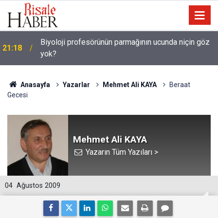
Biyoloji profesörünün parmağının ucunda niçin göz
21:18
yok?
Anasayfa
Yazarlar
Mehmet Ali KAYA
Beraat
Gecesi
Mehmet Ali KAYA
Yazarın Tüm Yazıları >
04
Ağustos 2009