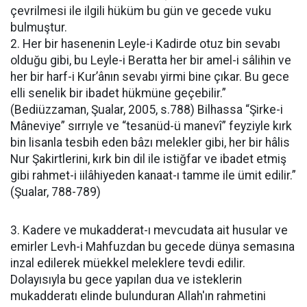
çevrilmesi ile ilgili hüküm bu gün ve gecede vuku
bulmuştur.
2. Her bir hasenenin Leyle-i Kadirde otuz bin sevabı
olduğu gibi, bu Leyle-i Beratta her bir amel-i sâlihin ve
her bir harf-i Kur’ânın sevabı yirmi bine çıkar. Bu gece
elli senelik bir ibadet hükmüne geçebilir.”
(Bediüzzaman, Şualar, 2005, s.788) Bilhassa “Şirke-i
Mâneviye” sırrıyle ve “tesanüd-ü manevî” feyziyle kırk
bin lisanla tesbih eden bâzı melekler gibi, her bir hâlis
Nur Şakirtlerini, kırk bin dil ile istiğfar ve ibadet etmiş
gibi rahmet-i iilâhiyeden kanaat-ı tamme ile ümit edilir.”
(Şualar, 788-789)
3. Kadere ve mukadderat-ı mevcudata ait husular ve
emirler Levh-i Mahfuzdan bu gecede dünya semasına
inzal edilerek müekkel meleklere tevdi edilir.
Dolayısıyla bu gece yapılan dua ve isteklerin
mukadderatı elinde bulunduran Allah'ın rahmetini