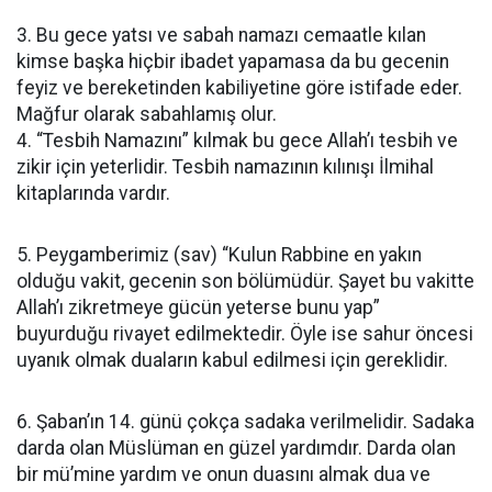
3. Bu gece yatsı ve sabah namazı cemaatle kılan
kimse başka hiçbir ibadet yapamasa da bu gecenin
feyiz ve bereketinden kabiliyetine göre istifade eder.
Mağfur olarak sabahlamış olur.
4. “Tesbih Namazını” kılmak bu gece Allah’ı tesbih ve
zikir için yeterlidir. Tesbih namazının kılınışı İlmihal
kitaplarında vardır.
5. Peygamberimiz (sav) “Kulun Rabbine en yakın
olduğu vakit, gecenin son bölümüdür. Şayet bu vakitte
Allah’ı zikretmeye gücün yeterse bunu yap”
buyurduğu rivayet edilmektedir. Öyle ise sahur öncesi
uyanık olmak duaların kabul edilmesi için gereklidir.
6. Şaban’ın 14. günü çokça sadaka verilmelidir. Sadaka
darda olan Müslüman en güzel yardımdır. Darda olan
bir mü’mine yardım ve onun duasını almak dua ve