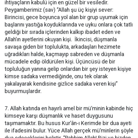
ihtiyaçların kabulü için en güzel bir vesiledir.
Peygamberimiz (sav) “Allah şu üç kişiyi sever:
Birincisi, gece boyunca yol alan bir grup uyumak için
başlarını yastığa koyduklarında ve uyku onlara çok tatlı
geldiği bir sırada içlerinden kalkıp ibadet eden ve
Allah’ın ayetlerini okuyan kişi. İkincisi, düşmanla
savaşa giden bir toplulukta, arkadaşları hezimete
uğradıkları halde, kaçmayıp sabreden ve düşmanla
mücadele edip öldürülen kişi. Üçüncüsü de bir
topluluğun yanına gelip onlardan bir şey isteyen kişiye
kimse sadaka vermediğinde, onu tek olarak
yakalayarak kendisine gizlice sadaka veren kişi”
buyurmuşlardır.
7. Allah katında en hayırlı amel bir mü’minin kabinde hiç
kimseye karşı düşmanlık ve haset duygusunu
taşımamaktır. Bu husus Kur’ân-ı Kerimde bir dua ayeti
ile ifadesini bulur. Yüce Allah gerçek mü’minlerin şöyle