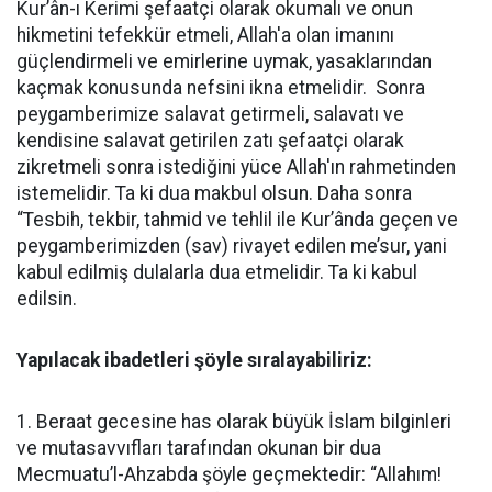
Kur’ân-ı Kerimi şefaatçi olarak okumalı ve onun
hikmetini tefekkür etmeli, Allah'a olan imanını
güçlendirmeli ve emirlerine uymak, yasaklarından
kaçmak konusunda nefsini ikna etmelidir. Sonra
peygamberimize salavat getirmeli, salavatı ve
kendisine salavat getirilen zatı şefaatçi olarak
zikretmeli sonra istediğini yüce Allah'ın rahmetinden
istemelidir. Ta ki dua makbul olsun. Daha sonra
“Tesbih, tekbir, tahmid ve tehlil ile Kur’ânda geçen ve
peygamberimizden (sav) rivayet edilen me’sur, yani
kabul edilmiş dulalarla dua etmelidir. Ta ki kabul
edilsin.
Yapılacak ibadetleri şöyle sıralayabiliriz:
1. Beraat gecesine has olarak büyük İslam bilginleri
ve mutasavvıfları tarafından okunan bir dua
Mecmuatu’l-Ahzabda şöyle geçmektedir: “Allahım!