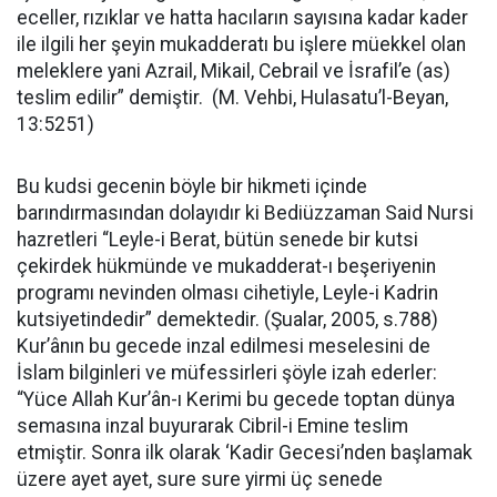
eceller, rızıklar ve hatta hacıların sayısına kadar kader
ile ilgili her şeyin mukadderatı bu işlere müekkel olan
meleklere yani Azrail, Mikail, Cebrail ve İsrafil’e (as)
teslim edilir” demiştir. (M. Vehbi, Hulasatu’l-Beyan,
13:5251)
Bu kudsi gecenin böyle bir hikmeti içinde
barındırmasından dolayıdır ki Bediüzzaman Said Nursi
hazretleri “Leyle-i Berat, bütün senede bir kutsi
çekirdek hükmünde ve mukadderat-ı beşeriyenin
programı nevinden olması cihetiyle, Leyle-i Kadrin
kutsiyetindedir” demektedir. (Şualar, 2005, s.788)
Kur’ânın bu gecede inzal edilmesi meselesini de
İslam bilginleri ve müfessirleri şöyle izah ederler:
“Yüce Allah Kur’ân-ı Kerimi bu gecede toptan dünya
semasına inzal buyurarak Cibril-i Emine teslim
etmiştir. Sonra ilk olarak ‘Kadir Gecesi’nden başlamak
üzere ayet ayet, sure sure yirmi üç senede