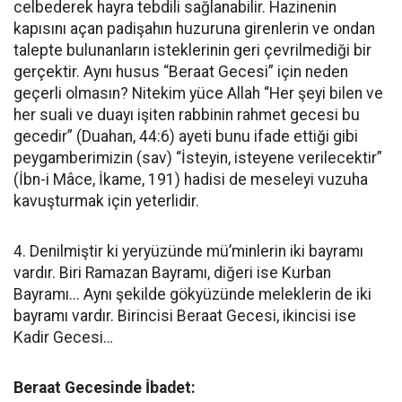
celbederek hayra tebdili sağlanabilir. Hazinenin
kapısını açan padişahın huzuruna girenlerin ve ondan
talepte bulunanların isteklerinin geri çevrilmediği bir
gerçektir. Aynı husus “Beraat Gecesi” için neden
geçerli olmasın? Nitekim yüce Allah “Her şeyi bilen ve
her suali ve duayı işiten rabbinin rahmet gecesi bu
gecedir” (Duahan, 44:6) ayeti bunu ifade ettiği gibi
peygamberimizin (sav) “İsteyin, isteyene verilecektir”
(İbn-i Mâce, İkame, 191) hadisi de meseleyi vuzuha
kavuşturmak için yeterlidir.
4. Denilmiştir ki yeryüzünde mü’minlerin iki bayramı
vardır. Biri Ramazan Bayramı, diğeri ise Kurban
Bayramı... Aynı şekilde gökyüzünde meleklerin de iki
bayramı vardır. Birincisi Beraat Gecesi, ikincisi ise
Kadir Gecesi…
Beraat Gecesinde İbadet: