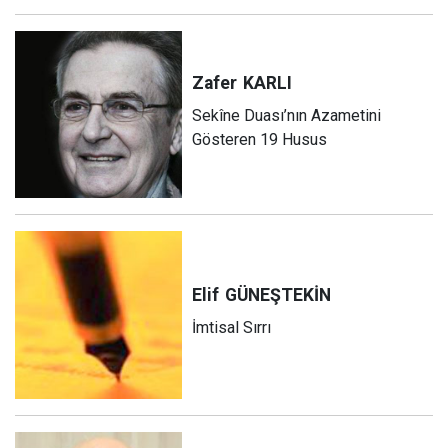
Zafer
KARLI
Sekîne Duası’nın Azametini
Gösteren 19 Husus
Elif
GÜNEŞTEKİN
İmtisal Sırrı