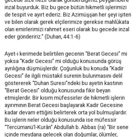
gecede size nezîr olarak gönderdiğimiz peygambere
inzal buyurduk. Biz bu gece bütün hikmetli işlerimizi
de tespit ve ayırt ederiz. Biz Azimüşşan her şeyi işiten
ve bilen olarak gerek elçilerimize gerekse mahlûkata
olan emirlerimizi rahmet eseri olarak bu gecede inzal
eder göndeririz.” (Duhan, 44:1-6)
Ayet-i kerimede belirtilen gecenin “Berat Gecesi” mi
yoksa “Kadir Gecesi” mi olduğu konusunda görüş
ayrılığına düşmüşlerdir. Çoğunluk bu konuda “Kadir
Gecesi” ile ilgili müstakil surenin bulunmasını delil
göstererek “Duhan Suresi”ndeki bu ayetin kastının
“Berat Gecesi” olduğu konusunda fikir beyan
etmişlerdir. Bir kısım müfessirler de hikmetli işlerin
ayırımının Berat Gecesi başlayarak Kadir Gecesine
kadar devam ettiğini belirterek orta yol bulmuşlardır.
Bu işlerin neler olduğu konusunda ise müfessir
“Tercümanü’l-Kurân” Abdullah b. Abbas (ra) “Bir sene
içinde meydana gelecek olan doğumlar, ölümler,