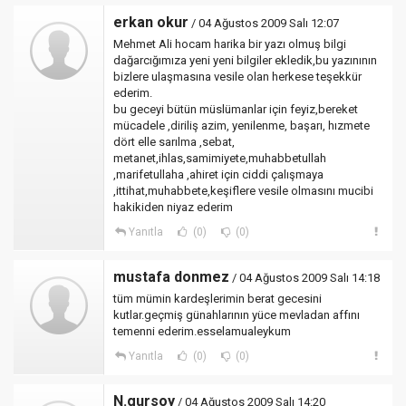
erkan okur
/ 04 Ağustos 2009 Salı 12:07
Mehmet Ali hocam harika bir yazı olmuş bilgi
dağarcığımıza yeni yeni bilgiler ekledik,bu yazınının
bizlere ulaşmasına vesile olan herkese teşekkür
ederim.
bu geceyi bütün müslümanlar için feyiz,bereket
mücadele ,diriliş azim, yenilenme, başarı, hızmete
dört elle sarılma ,sebat,
metanet,ihlas,samimiyete,muhabbetullah
,marifetullaha ,ahiret için ciddi çalışmaya
,ittihat,muhabbete,keşiflere vesile olmasını mucibi
hakikiden niyaz ederim
Yanıtla
(0)
(0)
mustafa donmez
/ 04 Ağustos 2009 Salı 14:18
tüm mümin kardeşlerimin berat gecesini
kutlar.geçmiş günahlarının yüce mevladan affını
temenni ederim.esselamualeykum
Yanıtla
(0)
(0)
N.gursoy
/ 04 Ağustos 2009 Salı 14:20