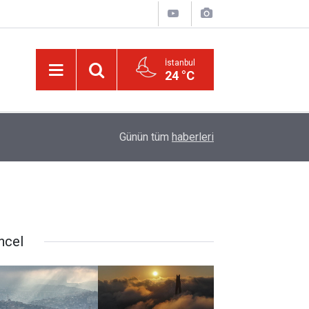
İstanbul
24 °C
00:01
Kâinat, bütün âlemleriyle o cilve ile hayattar ve 
Günün tüm
haberleri
ncel