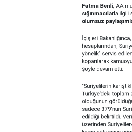
Fatma Benli
, AA mu
sığınmacılar
la ilgil
olumsuz paylaşıml
İçişleri Bakanlığınc
hesaplarından, Suriy
yönelik" servis edil
koparılarak kamuoyun
şöyle devam etti:
"Suriyelilerin karıştı
Türkiye'deki toplam 
olduğunun görüldüğü 
sadece 379’nun Suri
edildiği belirtildi. V
üzerinden Suriyelile
kamplaştırmaya yöne