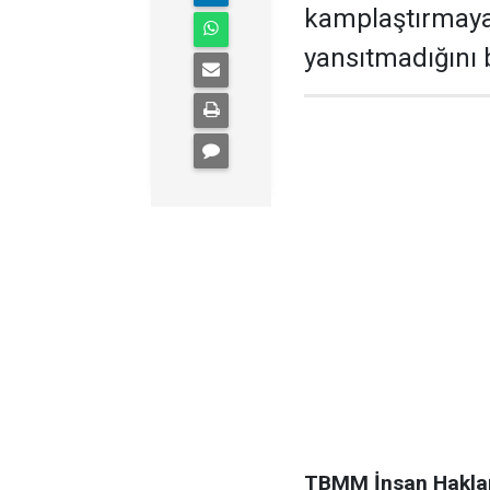
kamplaştırmaya 
yansıtmadığını b
TBMM İnsan Haklar