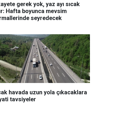
kayete gerek yok, yaz ayı sıcak
ur: Hafta boyunca mevsim
rmallerinde seyredecek
cak havada uzun yola çıkacaklara
yati tavsiyeler