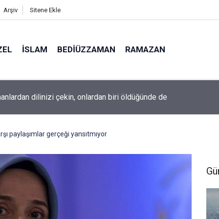
Arşiv
Sitene Ekle
ZEL
İSLAM
BEDIÜZZAMAN
RAMAZAN
ine âid o alt-üst olan şehirleri de kaldırıp yere çaldı
karşı paylaşımlar gerçeği yansıtmıyor
Gü