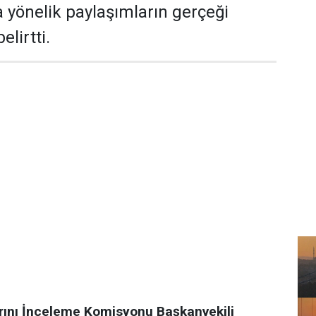
yönelik paylaşımların gerçeği
elirtti.
ını İnceleme Komisyonu Başkanvekili