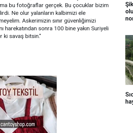
Şi
ma bu fotoğraflar gerçek. Bu çocuklar bizim
ol
di. Ne olur yalanların kalbimizi ele
no
meyelim. Askerimizin sınır güvenliğimizi
anı harekatından sonra 100 bine yakın Suriyeli
 ki savaş bitsin."
Sı
ha