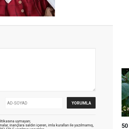
litikasına uymayan;
50
alar, inançlara saldırı içeren, imla kuralları ile yazılmamış,