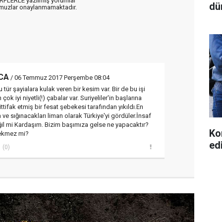
ARFLERLE yazılmış yorumlar
dü
muzlar onaylanmamaktadır.
CA
/ 06 Temmuz 2017 Perşembe 08:04
tür şayialara kulak veren bir kesim var. Bir de bu işi
ok iyi niyetli(!) çabalar var. Suriyeliler'in başlarına
 ittifak etmiş bir fesat şebekesi tarafından yıkıldı.En
e sığınacakları liman olarak Türkiye'yi gördüler.İnsaf
il mi Kardaşım. Bizim başımıza gelse ne yapacaktır?
Ko
rekmez mi?
ed
(0)