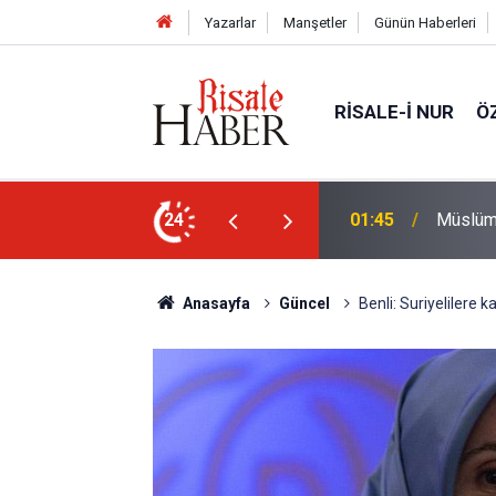
Yazarlar
Manşetler
Günün Haberleri
RISALE-I NUR
Ö
nlardan biri öldüğünde de
24
01:15
Lût kavm
Anasayfa
Güncel
Benli: Suriyelilere 