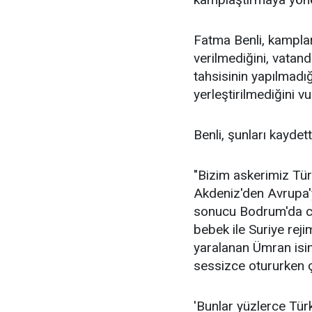
Fatma Benli, kamplar
verilmediğini, vatand
tahsisinin yapılmadığ
yerleştirilmediğini vu
Benli, şunları kaydett
"Bizim askerimiz Türk
Akdeniz'den Avrupa'
sonucu Bodrum'da can
bebek ile Suriye reji
yaralanan Ümran isi
sessizce otururken çe
'Bunlar yüzlerce Türk