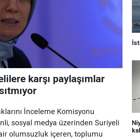
İs
elilere karşı paylaşımlar
sıtmıyor
larını İnceleme Komisyonu
nli, sosyal medya üzerinden Suriyeli
Ni
ka
air olumsuzluk içeren, toplumu