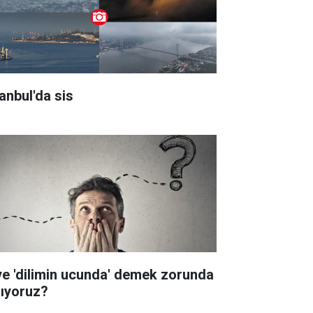
tanbul'da sis
ye 'dilimin ucunda' demek zorunda
lıyoruz?