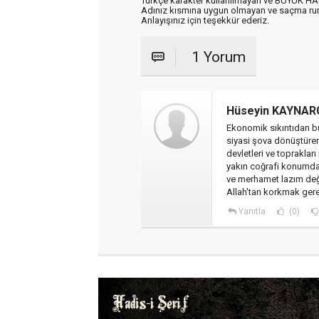
Türkçe karakter kullanılmayan ve BÜYÜK H
Adınız kısmına uygun olmayan ve saçma ru
Anlayışınız için teşekkür ederiz.
1 Yorum
Hüseyin KAYNAR
Ekonomik sıkıntıdan bu 
siyasi şova dönüştüren ç
devletleri ve toprakları
yakın coğrafi konumda v
ve merhamet lazım değ
Allah'tan korkmak ge
Yanıtla
(0)