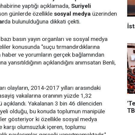
habirine yaptığı açıklamada,
Suriyeli
i son günlerde özellikle
sosyal medya
üzerinden
ar
da bulunulduğuna dikkati çekti.
İs
a, bazı basın yayın organları ve sosyal medya
eliler konusunda "suçu tırmandırdıklarına
en haber ve yorumların gerçek bağlamından
a yansıtıldığının açıklandığını anımsatan Benli,
kları olayların, 2014-2017 yılları arasındaki
asayiş vakalarına oranının yüzde 1,32
'T
açıklandı. Yakalanan 3 bin 46 dilenciden
TB
yeli olduğu, bu konuda toplumun manipüle
eriler gösteriyor ki özellikle sosyal medya
re karşı olumsuzluk içeren, toplumu
lik paylaşımlar gerçeği yansıtmamaktadır."