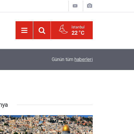
İstanbul
22 °C
01:15
Bildirilmedi mi ki insan için, kendi çalıştığından
Günün tüm
haberleri
nya