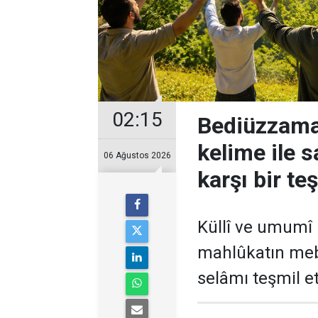
02:15
Bediüzzama
kelime ile 
06 Ağustos 2026
karşı bir t
Küllî ve umumî 
mahlûkatın meb
selâmı teşmil e