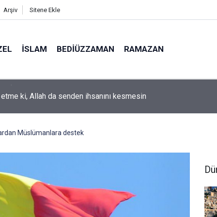
Arşiv
Sitene Ekle
ZEL
İSLAM
BEDIÜZZAMAN
RAMAZAN
k etme ki, Allah da senden ihsanını kesmesin
nlardan Müslümanlara destek
Dü