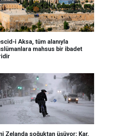
scid-i Aksa, tüm alanıyla
slümanlara mahsus bir ibadet
idir
ni Zelanda soğuktan üşüyor: Kar,