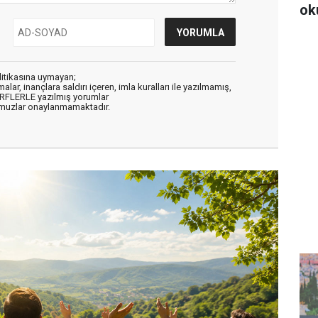
ok
litikasına uymayan;
alar, inançlara saldırı içeren, imla kuralları ile yazılmamış,
ARFLERLE yazılmış yorumlar
muzlar onaylanmamaktadır.