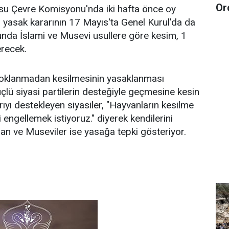
Or
u Çevre Komisyonu'nda iki hafta önce oy
en yasak kararının 17 Mayıs'ta Genel Kurul'da da
da İslami ve Musevi usullere göre kesim, 1
erecek.
 şoklanmadan kesilmesinin yasaklanması
çlü siyasi partilerin desteğiyle geçmesine kesin
rıyı destekleyen siyasiler, "Hayvanların kesilme
engellemek istiyoruz." diyerek kendilerini
n ve Museviler ise yasağa tepki gösteriyor.