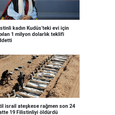
istinli kadın Kudüs'teki evi için
ılan 1 milyon dolarlık teklifi
ddetti
til israil ateşkese rağmen son 24
tte 19 Filistinliyi öldürdü