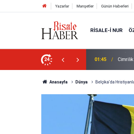
Yazarlar
Manşetler
Günün Haberleri
RISALE-I NUR
Ö
ün bu kelime ile saadet-i ebediye müjdesine
24
01:45
Cimrili
Anasayfa
Dünya
Belçika'da Hristiya