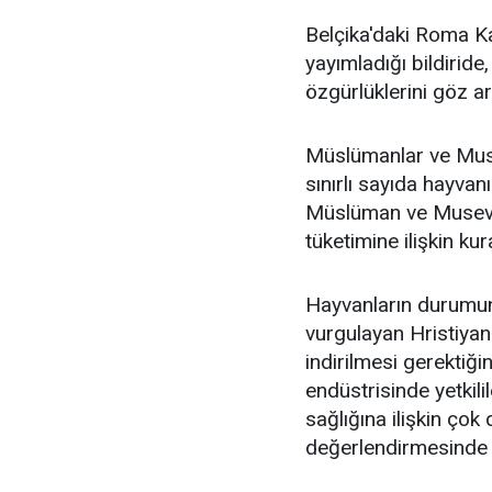
Belçika'daki Roma Ka
yayımladığı bildiride,
özgürlüklerini göz a
Müslümanlar ve Musev
sınırlı sayıda hayvanı
Müslüman ve Musevi v
tüketimine ilişkin kura
Hayvanların durumun
vurgulayan Hristiyan
indirilmesi gerektiği
endüstrisinde yetkil
sağlığına ilişkin çok
değerlendirmesinde 