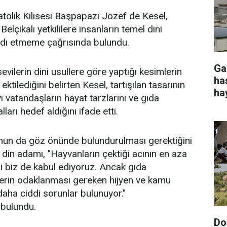
tolik Kilisesi Başpapazı Jozef de Kesel,
 Belçikalı yetkililere insanların temel dini
rdı etmeme çağrısında bulundu.
Ga
ilerin dini usullere göre yaptığı kesimlerin
ha
 ektilediğini belirten Kesel, tartışılan tasarının
ha
atandaşların hayat tarzlarını ve gıda
lları hedef aldığını ifade etti.
un da göz önünde bulundurulması gerektiğini
 din adamı, "Hayvanların çektiği acının en aza
ni biz de kabul ediyoruz. Ancak gıda
ilerin odaklanması gereken hijyen ve kamu
 daha ciddi sorunlar bulunuyor."
bulundu.
Do