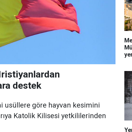
Me
Mü
yer
Hristiyanlardan
ra destek
mi usüllere göre hayvan kesimini
ıya Katolik Kilisesi yetkililerinden
Ye