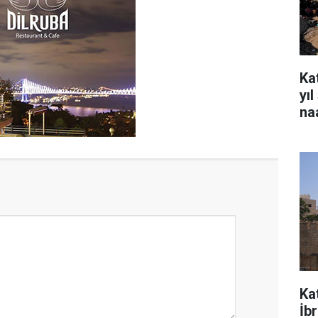
Kat
yı
na
Ka
İb