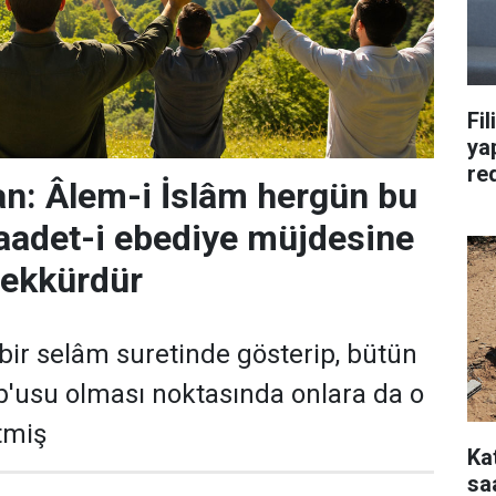
Fil
yap
re
n: Âlem-i İslâm hergün bu
saadet-i ebediye müjdesine
eşekkürdür
bir selâm suretinde gösterip, bütün
'usu olması noktasında onlara da o
tmiş
Ka
saa