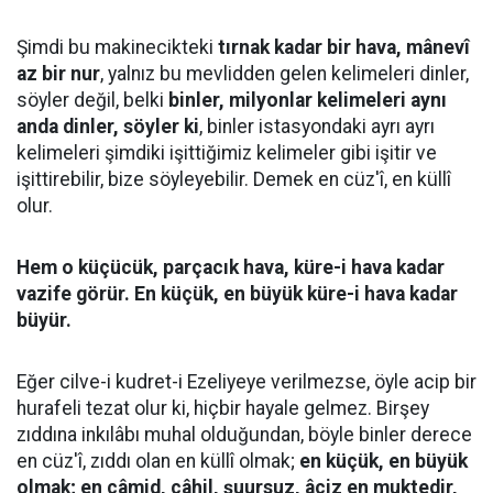
Şimdi bu makinecikteki
tırnak kadar bir hava, mânevî
az bir nur
, yalnız bu mevlidden gelen kelimeleri dinler,
söyler değil, belki
binler, milyonlar kelimeleri aynı
anda dinler, söyler ki
, binler istasyondaki ayrı ayrı
kelimeleri şimdiki işittiğimiz kelimeler gibi işitir ve
işittirebilir, bize söyleyebilir. Demek en cüz'î, en küllî
olur.
Hem o küçücük, parçacık hava, küre-i hava kadar
vazife görür. En küçük, en büyük küre-i hava kadar
büyür.
Eğer cilve-i kudret-i Ezeliyeye verilmezse, öyle acip bir
hurafeli tezat olur ki, hiçbir hayale gelmez. Birşey
zıddına inkılâbı muhal olduğundan, böyle binler derece
en cüz'î, zıddı olan en küllî olmak;
en küçük, en büyük
olmak; en câmid, câhil, şuursuz, âciz en muktedir,