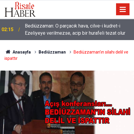
01:45
Dünyaya önem verme ki, Allah seni sevsin
Anasayfa
Bediüzzaman
Bediüzzaman'ın silahı delil ve
ispattır