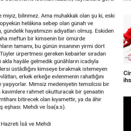
 miyiz, bilinmez. Ama muhakkak olan şu ki, eski
topyekün helâkına sebep olan günah ve
ı, gündelik hayatımızın adiyatları olmuş. Eskiden
naha meftun bir kimsenin bir ömürde
ların tamamı, bu günün insanının yirmi dört
Tüyler ürpertmesi gereken kebairler sıradan
i akla hayâle gelmedik günâhların icadıyla
ersi üstâdlığını kimseye bırakmak istemeyen
Ci
evlâtları, erkek erkeğe evlenmenin rahatlığını
ih
e yaşıyorlar. Mimsiz medeniyetin temsilcisi bir
 kavimlere rahmet okutturacak bir şenaatin
mtihanı bitirecek olan kıyamettir, ya da âhir
 eşhası: Mehdi ve İsa(a.s).
Hazreti İsâ ve Mehdi