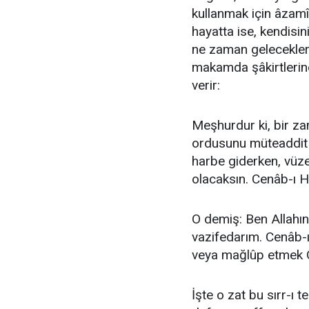
kullanmak için âzamî
hayatta ise, kendisi
ne zaman gelecekleri,
makamda şâkirtlerine
verir:
Meşhurdur ki, bir z
ordusunu müteaddit
harbe giderken, vüze
olacaksın. Cenâb-ı H
O demiş: Ben Allah
vazifedarım. Cenâb-
veya mağlûp etmek On
İşte o zat bu sırr-ı t