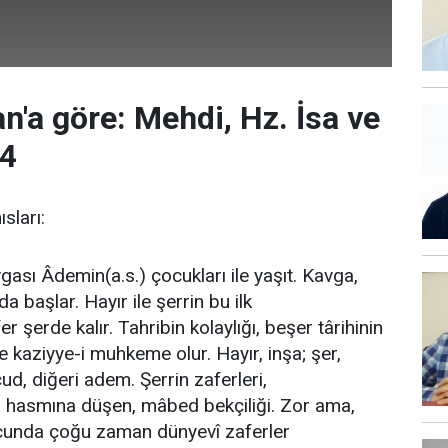
'a göre: Mehdi, Hz. İsa ve
4
sları:
avgası Âdemin(a.s.) çocukları ile yaşıt. Kavga,
da başlar. Hayır ile şerrin bu ilk
r şerde kalır. Tahribin kolaylığı, beşer târihinin
e kaziyye-i muhkeme olur. Hayır, inşa; şer,
ücud, diğeri adem. Şerrin zaferleri,
ri; hasmına düşen, mâbed bekçiliği. Zor ama,
cunda çoğu zaman dünyevî zaferler