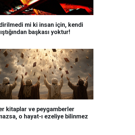
dirilmedi mi ki insan için, kendi
lıştığından başkası yoktur!
er kitaplar ve peygamberler
mazsa, o hayat-ı ezeliye bilinmez