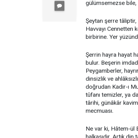
gülümsemezse bile, e
Şeytan şerre tâliptir
Havvayı Cennetten k
birbirine. Yer yüzünde
Şerrin hayra hayat ha
bulur. Beşerin imdad
Peygamberler, hayrın
dinsizlik ve ahlâksı
doğrudan Kadir-ı Mut
tûfanı temizler, ya da
târihi, günâkâr kavim
mecmuası.
Ne var ki, Hâtem-ül 
halkasıdır. Artık d