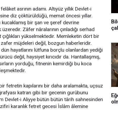
felâket asrının adamı. Altıyüz yıllık Devlet-i
esine diz çöktürüldüğü, memat öncesi yıllar.
Bil
rı kucaklamış bir şan ve şeref devrine
ça
 üzeredir. Zâfer nâralarının çınladığı serhad
at çığlıkları yükselmektedir. Memleketin dört bir
zafer müjdeleri değil, bozgun haberleridir.
, dün hayatlarını lütfuna borçlu olanlardan yediği
rücü değil, haysiyet kırıcıdır da. Hantallaşmış,
ırların yorduğu, fitnenin kemirdiği bu koca
eşmektedir.
bir fetretin kapılarını bir daha aralamakta, uçsuz
afyası katran gibi bir gecenin gurûbunu
Eğ
m Devlet-i Aliyye bütün bütün târih sahnesinden
ol
zifiri karanlık fetret gecesi İslâm âlemine