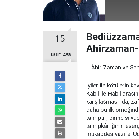
Bediüzzaman
15
Ahirzaman-
Kasım 2008
Âhir Zaman ve Şahı
İyiler ile kötülerin k
Kabil ile Habil arasın
karşılaşmasında, zafe
daha bu ilk örneğind
tahriptir; birincisi v
tahripkârlığının ese
mukaddes vazife. U