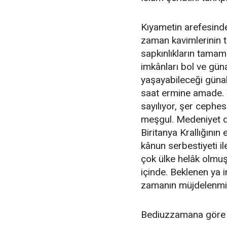
Kıyametin arefesinde
zaman kavimlerinin 
sapkınlıkların tamam
imkânları bol ve gü
yaşayabileceği günah
saat ermine amade. 
sayılıyor, şer cephes
meşgul. Medeniyet d
Biritanya Krallığının 
kânun serbestiyeti il
çok ülke helâk olmuş
içinde. Beklenen ya i
zamanın müjdelenmiş
Bediuzzamana göre 