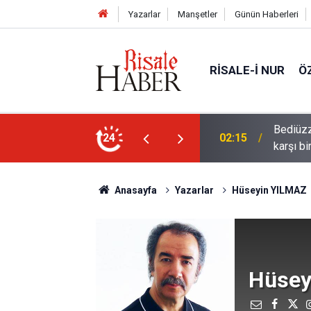
Yazarlar
Manşetler
Günün Haberleri
RISALE-I NUR
Ö
ün bu kelime ile saadet-i ebediye müjdesine
24
01:45
Cimrili
Anasayfa
Yazarlar
Hüseyin YILMAZ
Hüsey