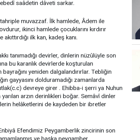
bedî saâdetin dâveti sarkar.
, tahriple muvazzaf. İlk hamlede, Âdem ile
ovdurur, ikinci hamlede çocuklarını kırdırır
 akıttırdığı ilk kan, kadeş kanı.
kkı tanımadığı devirler, dinlerin nüzûlüyle son
ına bu karanlık devirlerde koşturulan
 bayrağını yeniden dalgalandırırlar. Tebliğin
zlığın gayyasını dolduramadığı zamanlarda
lak(c.c) devreye girer . Ehibba-i şerri ya Nuhun
 yarılan arzın derinlikleri boğar. Semâvî dinler
lerin helâketlerini de kaydeden bir ibretler
Enbiyâ Efendimiz Peygamberlik zincirinin son
in tamamlanmış ve başka peygamber