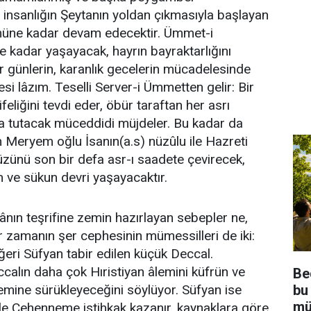
 insanlığın Şeytanın yoldan çıkmasıyla başlayan
ününe kadar devam edecektir. Ümmet-i
adar yaşayacak, hayrın bayraktarlığını
r günlerin, karanlık gecelerin mücadelesinde
i lâzım. Teselli Server-i Ümmetten gelir: Bir
feliğini tevdi eder, öbür taraftan her asrı
a tutacak müceddidi müjdeler. Bu kadar da
n Meryem oğlu İsanın(a.s) nüzûlu ile Hazreti
yüzünü son bir defa asr-ı saadete çevirecek,
 ve sükun devri yaşayacaktır.
ânın teşrifine zemin hazırlayan sebepler ne,
r zamanın şer cephesinin mümessilleri de iki:
ğeri Süfyan tabir edilen küçük Deccal.
calın daha çok Hıristiyan âlemini küfrün ve
Be
bu
emine sürükleyeceğini söylüyor. Süfyan ise
mü
ple Cehenneme istihkak kazanır, kaynaklara göre.