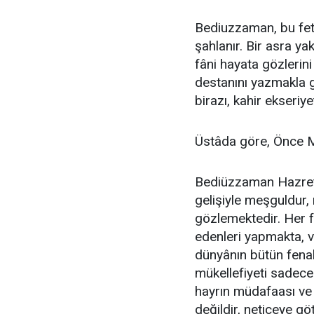
Bediuzzaman, bu fetre
şahlanır. Bir asra 
fâni hayata gözleri
destanını yazmakla g
birazı, kahir ekseriye
Üstâda göre, Önce 
Bediüzzaman Hazretle
gelişiyle meşguldur, 
gözlemektedir. Her f
edenleri yapmakta, va
dünyânın bütün fenal
mükellefiyeti sadec
hayrın müdafaası ve ş
değildir, neticeye gö