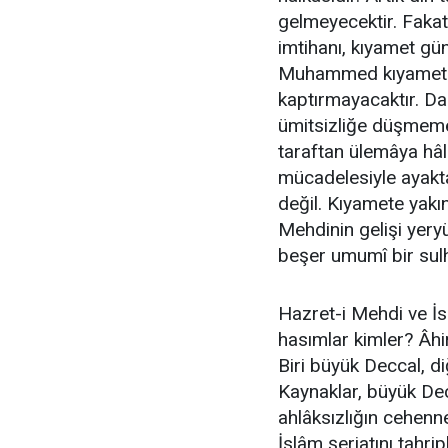
gelmeyecektir. Fakat
imtihanı, kıyamet g
Muhammed kıyamete k
kaptırmayacaktır. Da
ümitsizliğe düşmemes
taraftan ülemâya hâli
mücadelesiyle ayakt
değil. Kıyamete yakı
Mehdinin gelişi yer
beşer umumî bir sulh
Hazret-i Mehdi ve İs
hasımlar kimler? Âhi
Biri büyük Deccal, di
Kaynaklar, büyük Dec
ahlâksızlığın cehenn
İslâm şeriatını tahri