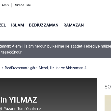
Arşiv
Sitene Ekle
ZEL
İSLAM
BEDIÜZZAMAN
RAMAZAN
k etme ki, Allah da senden ihsanını kesmesin
Bediüzzaman'a göre: Mehdi, Hz. İsa ve Ahirzaman-4
SO
in YILMAZ
Yazarın Tüm Yazıları >