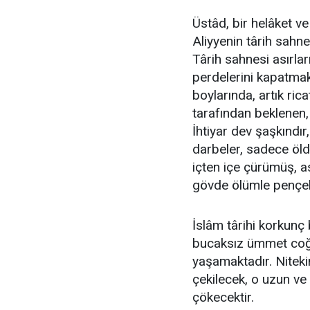
Üstâd, bir helâket ve 
Aliyyenin târih sahn
Târih sahnesi asırla
perdelerini kapatmak
boylarında, artık ric
tarafından beklenen, 
İhtiyar dev şaşkındır
darbeler, sadece öldü
içten içe çürümüş, as
gövde ölümle pençel
İslâm târihi korkunç 
bucaksız ümmet coğr
yaşamaktadır. Niteki
çekilecek, o uzun ve 
çökecektir.