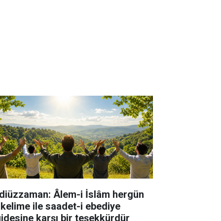
diüzzaman: Âlem-i İslâm hergün
 kelime ile saadet-i ebediye
jdesine karşı bir teşekkürdür