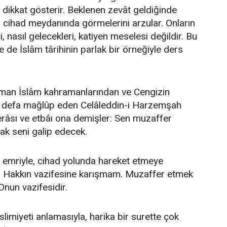
 dikkat gösterir. Beklenen zevât geldiğinde
ni cihad meydanında görmelerini arzular. Onların
 nasıl gelecekleri, katiyen meselesi değildir. Bu
 de İslâm târihinin parlak bir örneğiyle ders
aman İslâm kahramanlarından ve Cengizin
 defa mağlûp eden Celâleddin-i Harzemşah
râsı ve etbâı ona demişler: Sen muzaffer
ak seni galip edecek.
ın emriyle, cihad yolunda hareket etmeye
ı Hakkın vazifesine karışmam. Muzaffer etmek
un vazifesidir.
eslimiyeti anlamasıyla, harika bir surette çok