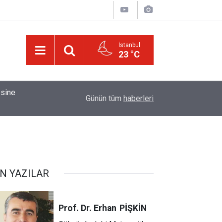
İstanbul
23 °C
01:15
Bildirilmedi mi ki insan için, kendi çalıştığından
Günün tüm
haberleri
N YAZILAR
Prof. Dr. Erhan
PİŞKİN