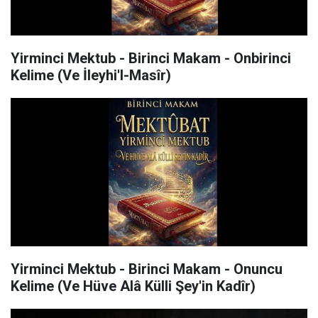
Yirminci Mektub - Birinci Makam - Onbirinci
Kelime (Ve İleyhi'l-Masîr)
Yirminci Mektub - Birinci Makam - Onuncu
Kelime (Ve Hüve Alâ Külli Şey'in Kadîr)