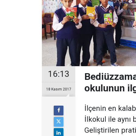
16:13
Bediüzzama
okulunun il
18 Kasım 2017
İlçenin en kalab
İlkokul ile aynı
Geliştirilen pra