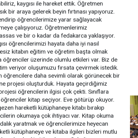
iliriz, kaygısı ile hareket ettik. Öğretmen
sık bir araya gelerek beyin fırtınası yapıyoruz.
rlendirip öğrencilerimize yarar sağlayacak
rmeye çalışıyoruz. Öğretmenlerimiz
hassas ve bir o kadar da fedakarca yaklaşıyor.
sı öğrencilerimizi hayata daha iyi nasıl
phesiz kitabın eğitim ve öğretim başta olmak
 öğrenciler üzerinde olumlu etkileri var. Biz de
itim veriyor oluşumuzu fırsata çevirmek istedik.
zen öğrencilere daha sevimli olarak görünecek bir
ane projesi oluşturduk. Hayata geçirdiğimiz
ojesi öğrencilerin ilgisi çok çekti. Sınıflara
ğrenciler kitap seçiyor. Eve götürüp okuyor.
ı gezen hareketli kütüphaneye kitabı bırakıp
ncilerin okumaya çok ihtiyacı var. Kitap okuma
ndalık yaratmak ve öğrencilerimize heyecan
etli kütüphaneye ve kitaba ilgileri bizleri mutlu