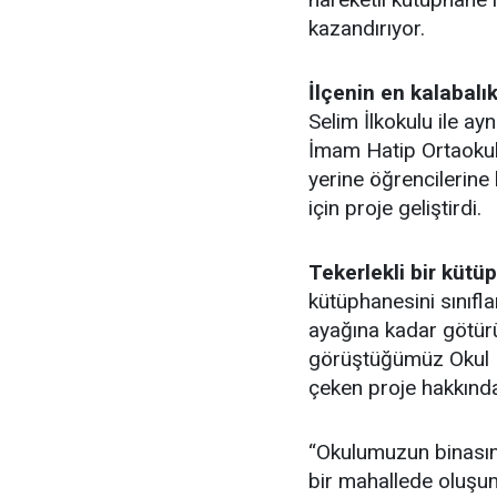
kazandırıyor.
İlçenin en kalabalı
Selim İlkokulu ile a
İmam Hatip Ortaokulu
yerine öğrencilerine
için proje geliştirdi.
Tekerlekli bir kütü
kütüphanesini sınıfla
ayağına kadar götürü
görüştüğümüz Okul Mü
çeken proje hakkınd
“Okulumuzun binasını
bir mahallede oluşu