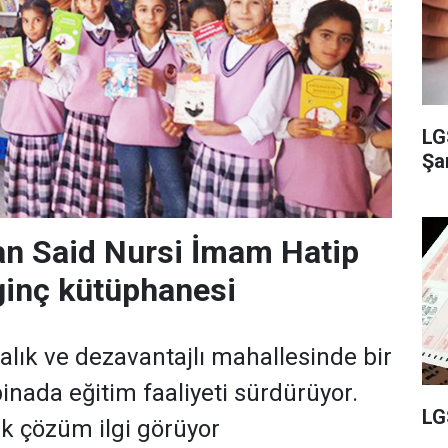
LG
Şam
n Said Nursi İmam Hatip
ginç kütüphanesi
alık ve dezavantajlı mahallesinde bir
 binada eğitim faaliyeti sürdürüyor.
LG
tik çözüm ilgi görüyor