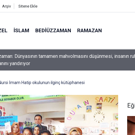
Arşiv
Sitene Ekle
ZEL
İSLAM
BEDIÜZZAMAN
RAMAZAN
ını yerde sürünmeyecek şekilde yukarıda tut
rsi İmam Hatip okulunun ilginç kütüphanesi
Eğ