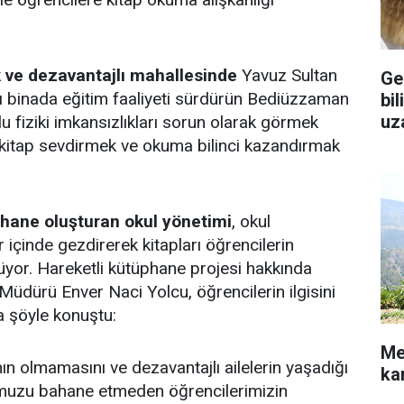
k ve dezavantajlı mahallesinde
Yavuz Sultan
Ge
ynı binada eğitim faaliyeti sürdürün Bediüzzaman
bil
uz
 fiziki imkansızlıkları sorun olarak görmek
 kitap sevdirmek ve okuma bilinci kazandırmak
phane oluşturan okul yönetimi
, okul
r içinde gezdirerek kitapları öğrencilerin
yor. Hareketli kütüphane projesi hakkında
dürü Enver Naci Yolcu, öğrencilerin ilgisini
a şöyle konuştu:
Me
n olmamasını ve dezavantajlı ailelerin yaşadığı
ka
muzu bahane etmeden öğrencilerimizin