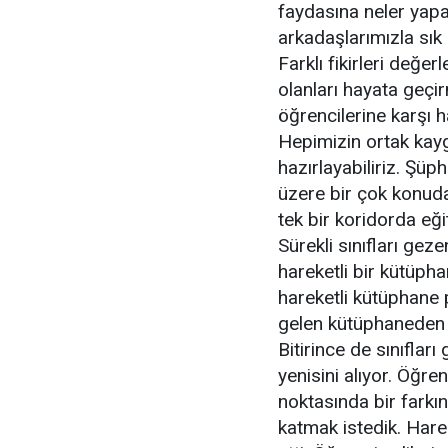
faydasına neler yapab
arkadaşlarımızla sık 
Farklı fikirleri değe
olanları hayata geçi
öğrencilerine karşı 
Hepimizin ortak kaygı
hazırlayabiliriz. Şü
üzere bir çok konuda
tek bir koridorda eğ
Sürekli sınıfları ge
hareketli bir kütüph
hareketli kütüphane pr
gelen kütüphaneden ö
Bitirince de sınıflar
yenisini alıyor. Öğre
noktasında bir farkı
katmak istedik. Harek