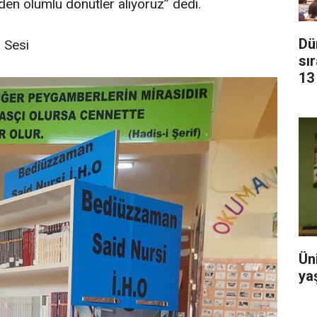
inden olumlu dönütler alıyoruz” dedi.
Dün
n Sesi
sı
13
Ün
ya