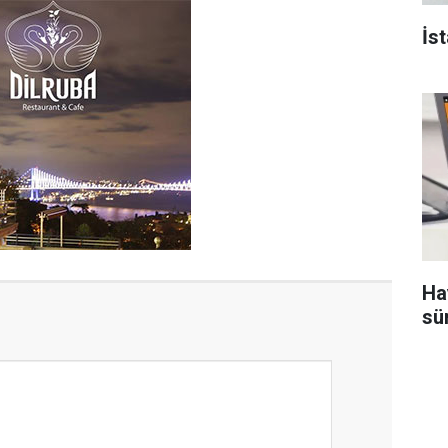
İs
Ha
sü