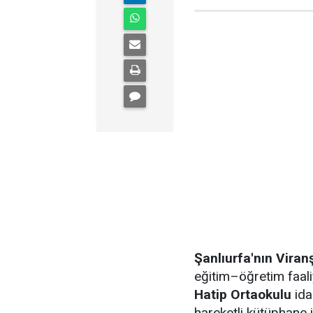
Şanlıurfa'nın Viran
eğitim–öğretim faal
Hatip Ortaokulu
ida
hareketli kütüphane i