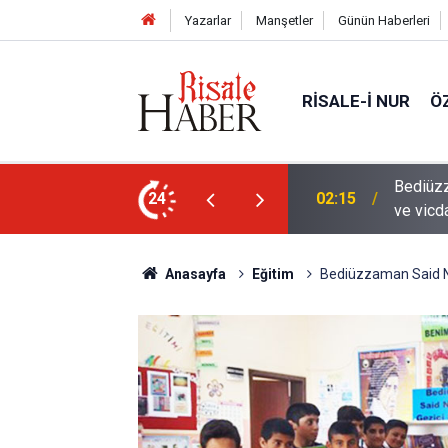
Yazarlar
Manşetler
Günün Haberleri
RISALE-I NUR
Ö
en mahvolmasını düşünmesi, insanın ruhunu
24
01:45
Paçalar
Anasayfa
Eğitim
Bediüzzaman Said Nu