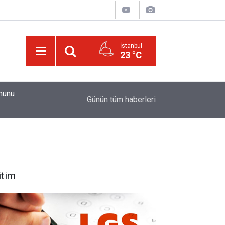
İstanbul
23 °C
01:15
Güldüren de O’dur, ağlatan da O’dur, öldüren de O’
Günün tüm
haberleri
itim