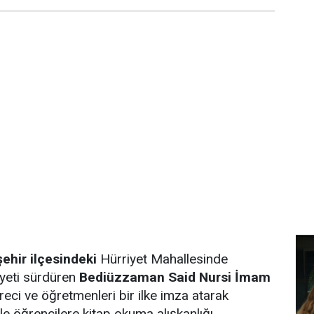
şehir ilçesindeki
Hürriyet Mahallesinde
iyeti sürdüren
Bediüzzaman Said Nursi İmam
reci ve öğretmenleri bir ilke imza atarak
le öğrencilere kitap okuma alışkanlığı