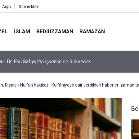
Arşiv
Sitene Ekle
ZEL
İSLAM
BEDIÜZZAMAN
RAMAZAN
rail, Dr. Ebu Safiyye’yi işkence ile öldürecek
 Risale-i Nur'un hakikat-i Kur'âniyeye dair verdikleri haberleri zaman ta
Be