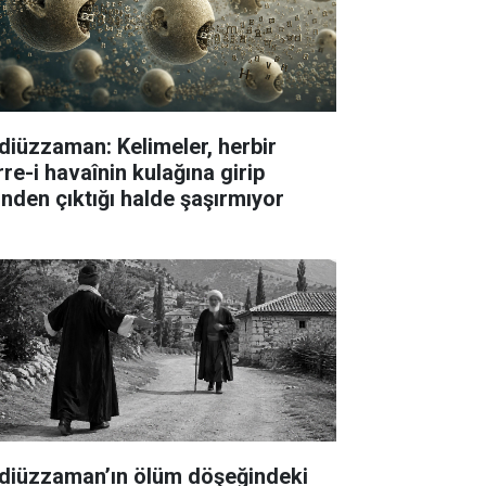
diüzzaman: Kelimeler, herbir
rre-i havaînin kulağına girip
linden çıktığı halde şaşırmıyor
diüzzaman’ın ölüm döşeğindeki