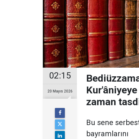
02:15
Bediüzzaman
Kur'âniyeye 
20 Mayıs 2026
zaman tasdi
Bu sene serbest
bayramlarını