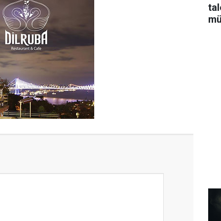
ta
mü