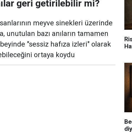
lar geri getirilebilir mi?
insanlarının meyve sinekleri üzerinde
ma, unutulan bazı anıların tamamen
Ris
beyinde "sessiz hafıza izleri" olarak
Ha
ebileceğini ortaya koydu
Be
diy