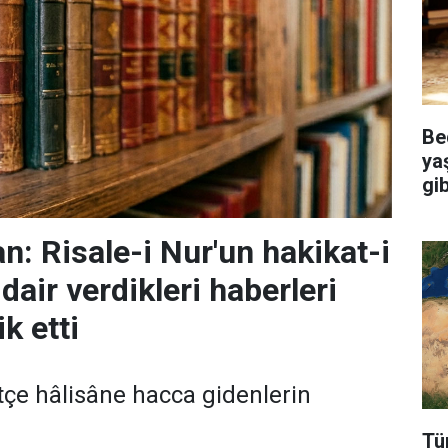
Be
ya
gi
: Risale-i Nur'un hakikat-i
dair verdikleri haberleri
k etti
çe hâlisâne hacca gidenlerin
Tü