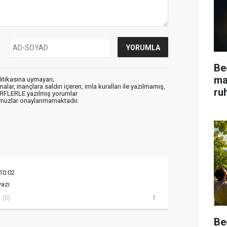
Be
ma
litikasına uymayan;
alar, inançlara saldırı içeren, imla kuralları ile yazılmamış,
ru
ARFLERLE yazılmış yorumlar
muzlar onaylanmamaktadır.
10:02
yazı
(0)
Be