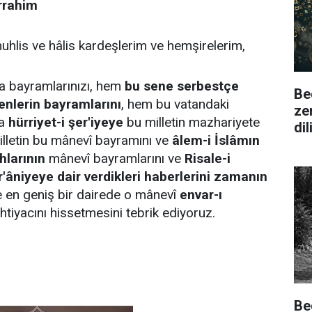
rrahim
muhlis ve hâlis kardeşlerim ve hemşirelerim,
la bayramlarınızı, hem
bu sene serbestçe
Be
enlerin bayramlarını
, hem bu vatandaki
ze
la
hürriyet-i şer'iyeye
bu milletin mazhariyete
di
illetin bu mânevî bayramını ve
âlem-i İslâmın
hlarının
mânevî bayramlarını ve
Risale-i
r'âniyeye dair verdikleri haberlerini zamanın
 en geniş bir dairede o mânevî
envar-ı
htiyacını hissetmesini tebrik ediyoruz.
Be