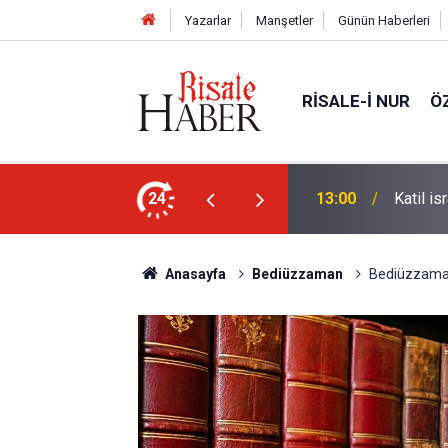
Yazarlar
Manşetler
Günün Haberleri
RISALE-I NUR
Ö
Unutulan anılar geri getirilebilir mi?
24
13:00
Katil is
Anasayfa
Bediüzzaman
Bediüzzaman: