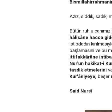
Bismillahirrahmani
Aziz, sıddık, sadık, 
Bütün ruh u canımız
hâlisâne hacca gid
istibdadın kırılmasıy
başlamasını ve bu m
ittifakkârâne intiba
Nur'un hakikat-i Ku
tasdik etmelerini
ve
Kur'âniyeye,
beşer i
Said Nursî