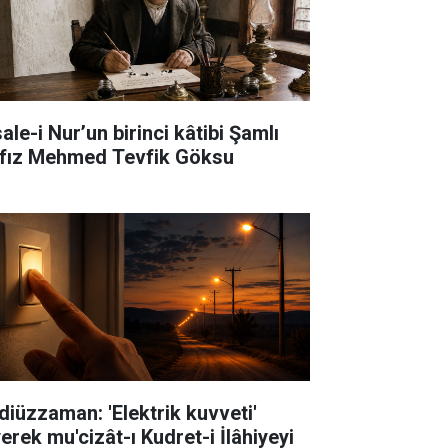
ale-i Nur’un birinci kâtibi Şamlı
fız Mehmed Tevfik Göksu
diüzzaman: 'Elektrik kuvveti'
erek mu'cizât-ı Kudret-i İlâhiyeyi