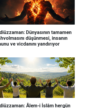
diüzzaman: Dünyasının tamamen
hvolmasını düşünmesi, insanın
hunu ve vicdanını yandırıyor
diüzzaman: Âlem-i İslâm hergün