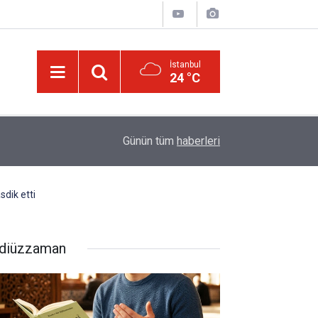
İstanbul
24 °C
10:30
İslâm Birliği’nin kilometre taşları ve olması gere
Günün tüm
haberleri
sdik etti
diüzzaman