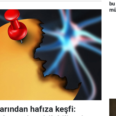
bu
mü
arından hafıza keşfi: