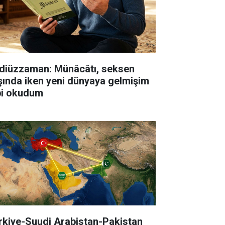
diüzzaman: Münâcâtı, seksen
şında iken yeni dünyaya gelmişim
bi okudum
rkiye-Suudi Arabistan-Pakistan