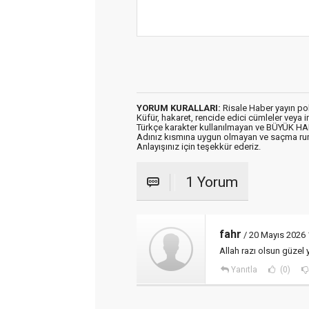
YORUM KURALLARI:
Risale Haber yayın po
Küfür, hakaret, rencide edici cümleler veya im
Türkçe karakter kullanılmayan ve BÜYÜK H
Adınız kısmına uygun olmayan ve saçma ru
Anlayışınız için teşekkür ederiz.
1 Yorum
fahr
/ 20 Mayıs 2026 
Allah razı olsun güzel 
Yanıtla
(0)