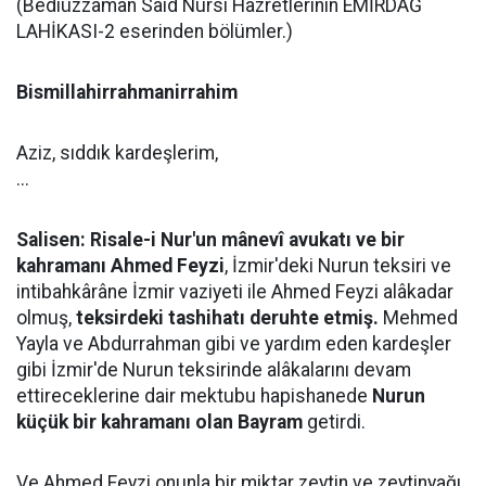
(Bediüzzaman Said Nursi Hazretlerinin EMİRDAĞ
LAHİKASI-2 eserinden bölümler.)
Bismillahirrahmanirrahim
Aziz, sıddık kardeşlerim,
...
Salisen: Risale-i Nur'un mânevî avukatı ve bir
kahramanı Ahmed Feyzi
, İzmir'deki Nurun teksiri ve
intibahkârâne İzmir vaziyeti ile Ahmed Feyzi alâkadar
olmuş,
teksirdeki tashihatı deruhte etmiş.
Mehmed
Yayla ve Abdurrahman gibi ve yardım eden kardeşler
gibi İzmir'de Nurun teksirinde alâkalarını devam
ettireceklerine dair mektubu hapishanede
Nurun
küçük bir kahramanı olan Bayram
getirdi.
Ve Ahmed Feyzi onunla bir miktar zeytin ve zeytinyağı