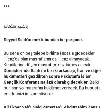
***
بِاسْمِهِ سُبْحَانَهُ
Seyyid Salih'in mektubundan bir parçadır.
Bu sene on beş talebe birlikte Hicaz'a gidecekler.
Hicaz'da olan masraflarını da Hicaz almayacak.
Kendilerine düşen masraf çok az birşey olacak.
Dönüşlerinde Salih ile bir iki arkadaşı, İran ve diğer
hükûmetleri gezdikten sonra Pakistan'a İslâm
Gençlik Konferansına âzâ olarak gidecekler.
Belki
bunların yol masrafını hükûmet verecek. Bu hususta
emirlerinizi intizar ediyoruz.
Ali Ekber Şah'ı, Said Ramazan'ı, Abdurrahim Zapsu