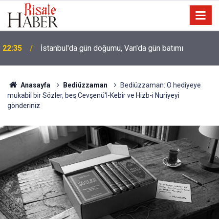
İmam Hatip öğrencisi: Hocamız Abdülmecid Nursi'yi
21:00
üstü çamurlu gördüğümde irkildim
Anasayfa
Bediüzzaman
Bediüzzaman: O hediyeye
mukabil bir Sözler, beş Cevşenü'l-Kebîr ve Hizb-i Nuriyeyi
gönderiniz