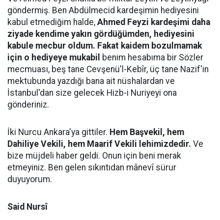
göndermiş. Ben Abdülmecid kardeşimin hediyesini
kabul etmediğim halde,
Ahmed Feyzi kardeşimi daha
ziyade kendime yakın gördüğümden, hediyesini
kabule mecbur oldum. Fakat kaidem bozulmamak
için o hediyeye mukabil
benim hesabıma bir Sözler
mecmuası, beş tane Cevşenü'l-Kebîr, üç tane Nazif'in
mektubunda yazdığı bana ait nüshalardan ve
İstanbul'dan size gelecek Hizb-i Nuriyeyi ona
gönderiniz.
İki Nurcu Ankara'ya gittiler.
Hem Başvekil, hem
Dahiliye Vekili, hem Maarif Vekili lehimizdedir.
Ve
bize müjdeli haber geldi. Onun için beni merak
etmeyiniz. Ben gelen sıkıntıdan mânevî sürur
duyuyorum.
Said Nursî