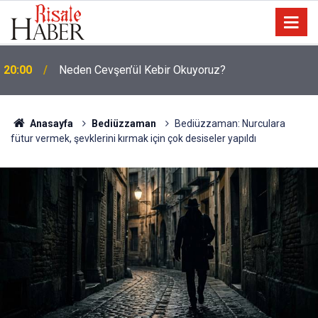
19:25
Dost Tv Kurucusu Yaşar Erdoğan vefat etti
Anasayfa
Bediüzzaman
Bediüzzaman: Nurculara
fütur vermek, şevklerini kırmak için çok desiseler yapıldı