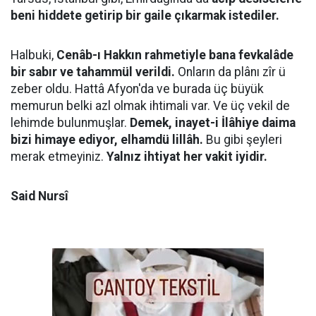
beni hiddete getirip bir gaile çıkarmak istediler.
Halbuki,
Cenâb-ı Hakkın rahmetiyle bana fevkalâde
bir sabır ve tahammül verildi.
Onların da plânı zîr ü
zeber oldu. Hattâ Afyon'da ve burada üç büyük
memurun belki azl olmak ihtimali var. Ve üç vekil de
lehimde bulunmuşlar.
Demek, inayet-i İlâhiye daima
bizi himaye ediyor, elhamdü lillâh.
Bu gibi şeyleri
merak etmeyiniz.
Yalnız ihtiyat her vakit iyidir.
Said Nursî