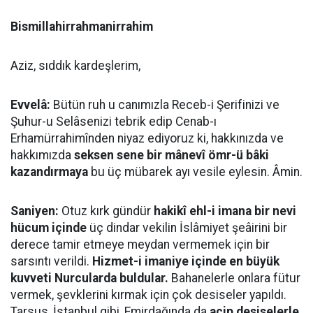
Bismillahirrahmanirrahim
Aziz, sıddık kardeşlerim,
Evvelâ:
Bütün ruh u canımızla Receb-i Şerifinizi ve
Şuhur-u Selâsenizi tebrik edip Cenab-ı
Erhamürrahimînden niyaz ediyoruz ki, hakkınızda ve
hakkımızda
seksen sene bir mânevî ömr-ü bâki
kazandırmaya
bu üç mübarek ayı vesile eylesin. Âmin.
Saniyen:
Otuz kırk gündür
hakikî ehl-i imana bir nevi
hücum içinde
üç dindar vekilin İslâmiyet şeâirini bir
derece tamir etmeye meydan vermemek için bir
sarsıntı verildi.
Hizmet-i imaniye içinde en büyük
kuvveti Nurcularda buldular.
Bahanelerle onlara fütur
vermek, şevklerini kırmak için çok desiseler yapıldı.
Tarsus, İstanbul gibi, Emirdağında da
acip desiselerle