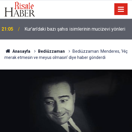
Trump, Amerika'da seçim kazanan Müslüman adaya
20:02
kin kustu
Anasayfa
Bediüzzaman
Bediüzzaman: Menderes, 'Hiç
merak etmesin ve meyus olmasın' diye haber gönderdi