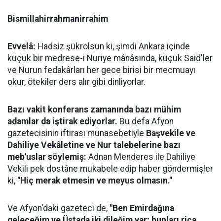
Bismillahirrahmanirrahim
Evvelâ:
Hadsiz şükrolsun ki, şimdi Ankara içinde
küçük bir medrese-i Nuriye mânâsında, küçük Said'ler
ve Nurun fedakârları her gece birisi bir mecmuayı
okur, ötekiler ders alır gibi dinliyorlar.
Bazı vakit konferans zamanında bazı mühim
adamlar da iştirak ediyorlar.
Bu defa Afyon
gazetecisinin iftirası münasebetiyle
Başvekile ve
Dahiliye Vekâletine ve Nur talebelerine bazı
meb'uslar söylemiş:
Adnan Menderes ile Dahiliye
Vekili pek dostâne mukabele edip haber göndermişler
ki,
"Hiç merak etmesin ve meyus olmasın."
Ve Afyon'daki gazeteci de,
"Ben Emirdağına
geleceğim ve Üstada iki dileğim var; bunları rica