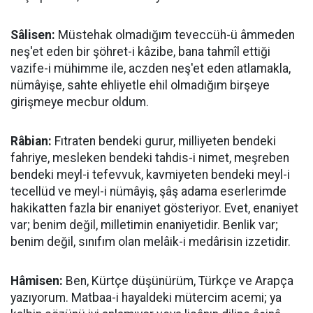
Sâlisen:
Müstehak olmadığım teveccüh-ü âmmeden
neş'et eden bir şöhret-i kâzibe, bana tahmîl ettiği
vazife-i mühimme ile, aczden neş'et eden atlamakla,
nümâyişe, sahte ehliyetle ehil olmadığım birşeye
girişmeye mecbur oldum.
Râbian:
Fıtraten bendeki gurur, milliyeten bendeki
fahriye, mesleken bendeki tahdis-i nimet, meşreben
bendeki meyl-i tefevvuk, kavmiyeten bendeki meyl-i
tecellüd ve meyl-i nümâyiş, şâş adama eserlerimde
hakikatten fazla bir enaniyet gösteriyor. Evet, enaniyet
var; benim değil, milletimin enaniyetidir. Benlik var;
benim değil, sınıfım olan melâik-i medârisin izzetidir.
Hâmisen:
Ben, Kürtçe düşünürüm, Türkçe ve Arapça
yazıyorum. Matbaa-i hayaldeki mütercim acemi; ya