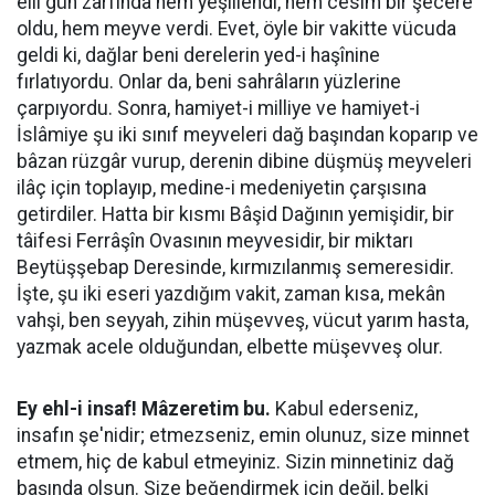
elli gün zarfında hem yeşillendi, hem cesim bir şecere
oldu, hem meyve verdi. Evet, öyle bir vakitte vücuda
geldi ki, dağlar beni derelerin yed-i haşînine
fırlatıyordu. Onlar da, beni sahrâların yüzlerine
çarpıyordu. Sonra, hamiyet-i milliye ve hamiyet-i
İslâmiye şu iki sınıf meyveleri dağ başından koparıp ve
bâzan rüzgâr vurup, derenin dibine düşmüş meyveleri
ilâç için toplayıp, medine-i medeniyetin çarşısına
getirdiler. Hatta bir kısmı Bâşid Dağının yemişidir, bir
tâifesi Ferrâşîn Ovasının meyvesidir, bir miktarı
Beytüşşebap Deresinde, kırmızılanmış semeresidir.
İşte, şu iki eseri yazdığım vakit, zaman kısa, mekân
vahşi, ben seyyah, zihin müşevveş, vücut yarım hasta,
yazmak acele olduğundan, elbette müşevveş olur.
Ey ehl-i insaf! Mâzeretim bu.
Kabul ederseniz,
insafın şe'nidir; etmezseniz, emin olunuz, size minnet
etmem, hiç de kabul etmeyiniz. Sizin minnetiniz dağ
başında olsun. Size beğendirmek için değil, belki