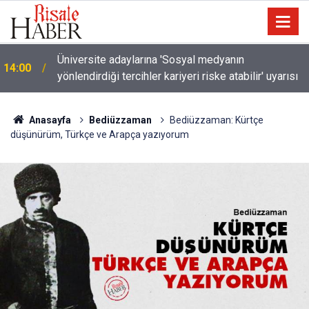
Türkiye-Suudi Arabistan-Pakistan Anlaşması ve
11:02
Said Nursi'nin sevinci
Anasayfa
Bediüzzaman
Bediüzzaman: Kürtçe
düşünürüm, Türkçe ve Arapça yazıyorum