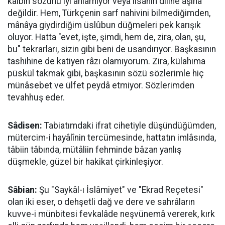
kalbin sözünü iyi anlamıyor veya lisânın diline âşinâ
değildir. Hem, Türkçenin sarf nahivini bilmediğimden,
mânâya giydirdiğim üslûbun düğmeleri pek karışık
oluyor. Hatta "evet, işte, şimdi, hem de, zira, olan, şu,
bu" tekrarları, sizin gibi beni de usandırıyor. Başkasının
tashihine de katiyen râzı olamıyorum. Zira, külahıma
püskül takmak gibi, başkasının sözü sözlerimle hiç
münâsebet ve ülfet peydâ etmiyor. Sözlerimden
tevahhuş eder.
Sâdisen:
Tabiatımdaki ifrat cihetiyle düşündüğümden,
mütercim-i hayâlînin tercümesinde, hattatın imlâsında,
tâbiin tâbında, mütâliin fehminde bâzan yanlış
düşmekle, güzel bir hakikat çirkinleşiyor.
Sâbian:
Şu "Saykâl-ı İslâmiyet" ve "Ekrad Reçetesi"
olan iki eser, o dehşetli dağ ve dere ve sahrâların
kuvve-i münbitesi fevkalâde neşvünemâ vererek, kırk