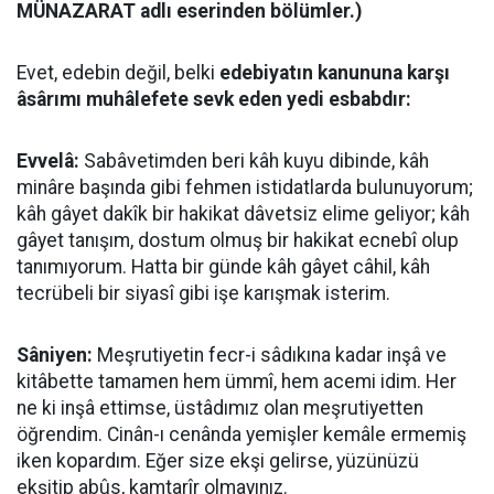
MÜNAZARAT adlı eserinden bölümler.)
Evet, edebin değil, belki
edebiyatın kanununa karşı
âsârımı muhâlefete sevk eden yedi esbabdır:
Evvelâ:
Sabâvetimden beri kâh kuyu dibinde, kâh
minâre başında gibi fehmen istidatlarda bulunuyorum;
kâh gâyet dakîk bir hakikat dâvetsiz elime geliyor; kâh
gâyet tanışım, dostum olmuş bir hakikat ecnebî olup
tanımıyorum. Hatta bir günde kâh gâyet câhil, kâh
tecrübeli bir siyasî gibi işe karışmak isterim.
Sâniyen:
Meşrutiyetin fecr-i sâdıkına kadar inşâ ve
kitâbette tamamen hem ümmî, hem acemi idim. Her
ne ki inşâ ettimse, üstâdımız olan meşrutiyetten
öğrendim. Cinân-ı cenânda yemişler kemâle ermemiş
iken kopardım. Eğer size ekşi gelirse, yüzünüzü
ekşitip abûs, kamtarîr olmayınız.