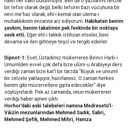
hâlet her vakit bulunmuyor. Ben de o yazılarımı tenzile
bir tefsir olarak değil, belki tefsirin bazı vücuhuna bir
nevi me'haz olarak, ehl-i kemal olan ulema-i
muhakkikinin enzarına arz ediyorum.
Hakikaten benim
şevkim, benim takatimin pek fevkinde bir noktaya
sevk etti.
Eğer ehl-i tahkik istihsan etseler, beni
devama ve ileri gitmeye teşcî ve tergib ederler.
Dipnot-1:
Evet, Üstadımız mükerreren Birinci Harb-i
Umumîden evvel çok defa bize ulûm-u Arabiyeyi ders
verdiği zaman bize kat'î bir tarzda "Büyük ve umumî
bir zelzele yaklaşıyor, hazırlanınız. O zaman herkes
benim gibi mücerretlere gıpta edecekler" diye
söylüyorlardı. Pek az zamanda, onun mükerreren
verdiği haber aynen çıktı.
Horhor'daki eski talebeleri namına Medresetü'l-
Vâizîn mezunlarından Mehmed Sadık, Sabri,
Mehmed Şefik, Mehmed Mihri, Hamza