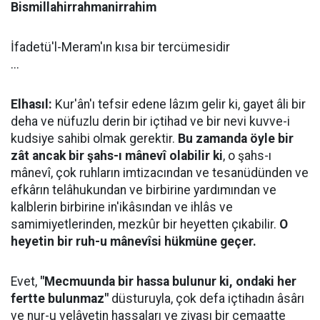
Bismillahirrahmanirrahim
İfadetü'l-Meram'ın kısa bir tercümesidir
...
Elhasıl:
Kur'ân'ı tefsir edene lâzım gelir ki, gayet âli bir
deha ve nüfuzlu derin bir içtihad ve bir nevi kuvve-i
kudsiye sahibi olmak gerektir.
Bu zamanda öyle bir
zât ancak bir şahs-ı mânevî olabilir ki
, o şahs-ı
mânevî, çok ruhların imtizacından ve tesanüdünden ve
efkârın telâhukundan ve birbirine yardımından ve
kalblerin birbirine in'ikâsından ve ihlâs ve
samimiyetlerinden, mezkûr bir heyetten çıkabilir.
O
heyetin bir ruh-u mânevîsi hükmüne geçer.
Evet,
"Mecmuunda bir hassa bulunur ki, ondaki her
fertte bulunmaz"
düsturuyla, çok defa içtihadın âsârı
ve nur-u velâyetin hassaları ve ziyası bir cemaatte