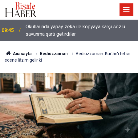
Ağustos ayında gökyüzünde iki tutulma ve Perseid
09:31
gök taşı yağmuru yaşanacak
Anasayfa
Bediüzzaman
Bediüzzaman: Kur'ân'ı tefsir
edene lâzım gelir ki