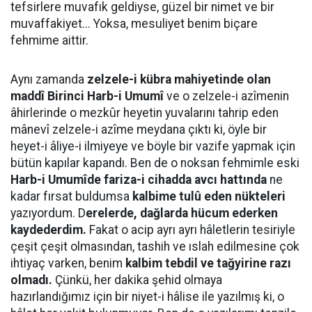
tefsirlere muvafık geldiyse, güzel bir nimet ve bir
muvaffakiyet... Yoksa, mesuliyet benim biçare
fehmime aittir.
Aynı zamanda
zelzele-i kübra mahiyetinde olan
maddî Birinci Harb-i Umumî
ve o zelzele-i azîmenin
âhirlerinde o mezkûr heyetin yuvalarını tahrip eden
mânevî zelzele-i azîme meydana çıktı ki, öyle bir
heyet-i âliye-i ilmiyeye ve böyle bir vazife yapmak için
bütün kapılar kapandı. Ben de o noksan fehmimle eski
Harb-i Umumîde fariza-i cihadda avcı hattında
ne
kadar fırsat buldumsa
kalbime tulû eden nükteleri
yazıyordum. D
erelerde, dağlarda hücum ederken
kaydederdim.
Fakat o acip ayrı ayrı hâletlerin tesiriyle
çeşit çeşit olmasından, tashih ve ıslah edilmesine çok
ihtiyaç varken, benim
kalbim tebdil ve tağyirine razı
olmadı.
Çünkü, her dakika şehid olmaya
hazırlandığımız için bir niyet-i hâlise ile yazılmış ki, o