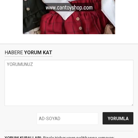
HABERE
YORUM KAT
YORUM KURALLARI:
Risale Haber yayın politikasına uymayan;