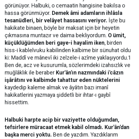
görünüyor. Halbuki, o cemaatin hangisine bakılsa o
hassa görünmüyor.
Demek âmi adamların ihlâsla
tesanüdleri, bir velâyet hassasını veriyor.
İşte bu
hakikate binaen, böyle bir maksat için bir heyetin
çıkmasına muntazır ve daima bekliyordum.
O ümit,
küçüklüğümden beri gaye-i hayalim iken
, birden
hiss-i kablelvuku kabilinden kalbime bir sünuhat oldu
ki: Maddî ve mânevî iki zelzele-i azîme yaklaşıyordu.1
Ben de, acz ve kusurumla, sözlerimdeki izahsızlık ve
muğlâklık ile beraber
Kur'ân'ın nazmındaki i'câzın
işârâtını ve kalbimde tahattur eden nüktelerini
kaydedip kaleme almak ve âyâtın bazı imanî
hakikatlerini yazmaya şiddetli bir ihtar-ı gaybî
hissettim.
Halbuki harpte acip bir vaziyette olduğumdan,
tefsirlere müracaat etmek kabil olmadı. Kur'ân'dan
başka merci yoktu.
Ben de yazdım. Yazdıklarım