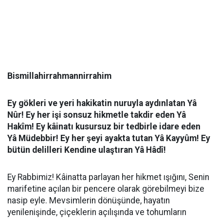
Bismillahirrahmannirrahim
Ey gökleri ve yeri hakikatin nuruyla aydınlatan Yâ
Nûr! Ey her işi sonsuz hikmetle takdir eden Yâ
Hakîm! Ey kâinatı kusursuz bir tedbirle idare eden
Yâ Müdebbir! Ey her şeyi ayakta tutan Yâ Kayyûm! Ey
bütün delilleri Kendine ulaştıran Yâ Hâdî!
Ey Rabbimiz! Kâinatta parlayan her hikmet ışığını, Senin
marifetine açılan bir pencere olarak görebilmeyi bize
nasip eyle. Mevsimlerin dönüşünde, hayatın
yenilenişinde, çiçeklerin açılışında ve tohumların