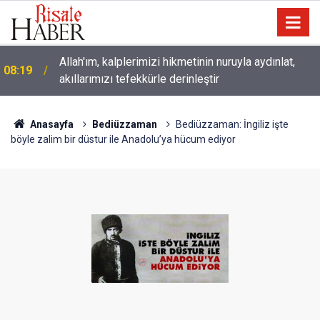
Allah'ım, kalplerimizi hikmetinin nuruyla aydınlat,
08:19
akıllarımızı tefekkürle derinleştir
Bediüzzaman: Münâcâtı, seksen yaşında iken yeni
02:15
dünyaya gelmişim gibi okudum
Anasayfa
Bediüzzaman
Bediüzzaman: İngiliz işte
böyle zalim bir düstur ile Anadolu’ya hücum ediyor