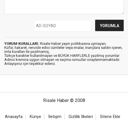
YORUM KURALLARI:
Risale Haber yayın politikasına uymayan;
Küfür, hakaret, rencide edici cümleler veya imalar, inançlara saldırı içeren,
imla kuralları ile yazılmamış,
Türkçe karakter kullanılmayan ve BÜYÜK HARFLERLE yazılmış yorumlar
Adınız kısmına uygun olmayan ve saçma rumuzlar onaylanmamaktadır.
Anlayışınız için teşekkür ederiz.
Risale Haber © 2008
Anasayfa
Künye
İletişim
Gizlilik İlkeleri
Sitene Ekle