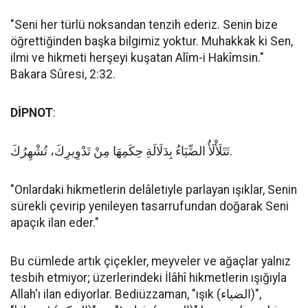
"Seni her türlü noksandan tenzih ederiz. Senin bize
öğrettiğinden başka bilgimiz yoktur. Muhakkak ki Sen,
ilmi ve hikmeti herşeyi kuşatan Alîm-i Hakîmsin."
Bakara Sûresi, 2:32.
DİPNOT
:
تَتَلَأْلَأُ الضِّيَاءُ بِدَلَالَةِ حِكَمِهَا مِنْ تَدْوِيرِكَ، تُشْهِرُكَ.
"Onlardaki hikmetlerin delâletiyle parlayan ışıklar, Senin
sürekli çevirip yenileyen tasarrufundan doğarak Seni
apaçık ilan eder."
Bu cümlede artık çiçekler, meyveler ve ağaçlar yalnız
tesbih etmiyor; üzerlerindeki İlâhî hikmetlerin ışığıyla
Allah'ı ilan ediyorlar. Bediüzzaman, "ışık (الضياء)",