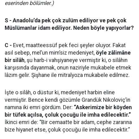
eserinden bölümler.)
S - Anadolu’da pek çok zulüm ediliyor ve pek çok
Müslümanlar idam ediliyor. Neden böyle yapıyorlar?
C -
Evet, maatteessüf pek feci şeyler oluyor. Fakat
asıl sebep, mel’un mim’siz medeniyet,
öyle zâlimâne
bir silâh
, şu harb-i vahşiyaneye vermiştir ki, o silâhın
karşısında dayanmak, onun naziriyle mukabele etmek
lâzım gelir. Şişhane ile mitralyoza mukabele edilmez.
İşte o silâh, o düstur ki, medeniyet harbin eline
vermiştir. Bence kendi gözümle Grandük Nikoloviç’in
namına iki emri gördüm. Der:
“Askerimize bir köyden
bir tüfek açılsa, çoluk çocuğu ile imha edilecektir.”
İkinci emri de: “Bir cemaatte bir adam, cephe zararına
bize hiyanet etse, çoluk çocuğu ile imha edilecektir.”