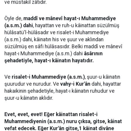
ve müstakil zâtıdır.
Öyle de,
maddî ve mânevî hayat-ı Muhammediye
(a.s.m.) dahi
, hayattan ve ruh-u kâinattan süzülmüş
hülâsatü'l-hülâsadır ve risalet-i Muhammediye
(a.s.m.) dahi, kâinatın his ve şuur ve aklından
süzülmüş en sâfi hülâsasıdır. Belki maddî ve mânevî
hayat-ı Muhammediye (a.s.m.) dahi
âsârının
şehadetiyle, hayat-ı kâinatın hayatıdır.
Ve
risalet-i Muhammediye (a.s.m.)
, şuur-u kâinatın
şuurudur ve nurudur. Ve
vahy-i Kur'ân
dahi, hayattar
hakaikinin şehadetiyle, hayat-ı kâinatın ruhudur ve
şuur-u kâinatın aklıdır.
Evet, evet, evet! Eğer kâinattan risalet-i
Muhammediyenin (a.s.m.) nuru çıksa, gitse, kâinat
vefat edecek. Eğer Kur'ân gitse,1 kâinat divâne