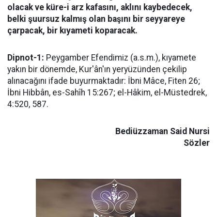
olacak ve küre-i arz kafasını, aklını kaybedecek,
belki şuursuz kalmış olan başını bir seyyareye
çarpacak, bir kıyameti koparacak.
Dipnot-1:
Peygamber Efendimiz (a.s.m.), kıyamete
yakın bir dönemde, Kur'ân'ın yeryüzünden çekilip
alınacağını ifade buyurmaktadır: İbni Mâce, Fiten 26;
İbni Hibbân, es-Sahîh 15:267; el-Hâkim, el-Müstedrek,
4:520, 587.
Bediüzzaman Said Nursi
Sözler