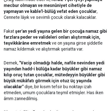
mecbur olmayan ve mesnûniyet cihetiyle de
yapmayan ve kable'l-bülûğ vefat eden çocuklar
,
Cennete lâyık ve sevimli çocuk olarak kalacaklar.
Fakat
şer'an yedi yaşına gelen bir çocuğa namaz gibi
farzlara peder ve valideleri onları alıştırmak için,
teşvikkârâne emretmek
ve on yaşına girse şiddetle
namaz kıldırmak ve alıştırmak şeriatta var.
Demek,
"Vacip olmadığı halde, nafile nevinden yedi
yaşından hadd-i bülûğa kadar büyükler gibi namaz
kılıp oruç tutan çocuklar, mütedeyyin büyükler gibi
büyük mükâfatı görmek için otuz üç yaşında
olacaklar"
diye, bir kısım tefsir bu noktayı izah
etmeden, umum çocuklara teşmil etmişler. Has iken
âmm zannedilmiş.