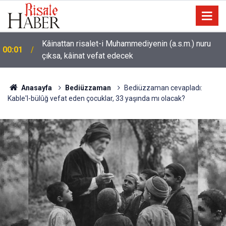
Sarıkamış ormanları rengarenk kelebeklere ev
22:35
sahipliği yapıyor
Anasayfa
Bediüzzaman
Bediüzzaman cevapladı:
Kable'l-bülûğ vefat eden çocuklar, 33 yaşında mı olacak?