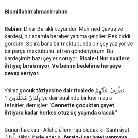
Bismillahirrahmanirrahim
Rabian:
Dinar Baraklı köyünden Mehmed Çavuş ve
kardeşi, bir adamla beraber yanıma geldiler. Pek ciddî
gördüm. Sonra bana bir mektubunda bir şey yazıyor ve
bir parça mektubunu leffen gönderiyorum. Bu
kardeşimiz bazı şeyler soruyor.
Risale-i Nur suallere
ihtiyaç bırakmıyor. Ve benim bedelime herşeye
cevap veriyor.
Yalnız
çocuk tâziyesine dair risalede
يَطُوفُ عَلَيْهِمْ
وِلْدَانٌ مُخَلَّدُونَ 1 ye dair sualinde bir kısım eski
tefsirler, demişler:
"Cennette çocuktan gayet
ihtiyara kadar herkes otuz üç yaşında olacak."
Bunun hakikati—Allahü â'lem—şu olacak ki: Sarih âyet
وِلْدَانٌ tâbiri ifade eder ki,
feraiz-i şer'iyeyi yapmaya