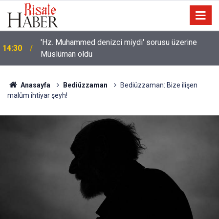
'Hz. Muhammed denizci miydi' sorusu üzerine
14:30
Müslüman oldu
Anasayfa
Bediüzzaman
Bediüzzaman: Bize ilişen
malûm ihtiyar şeyh!