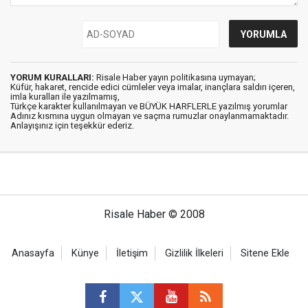
YORUM KURALLARI:
Risale Haber yayın politikasına uymayan;
Küfür, hakaret, rencide edici cümleler veya imalar, inançlara saldırı içeren,
imla kuralları ile yazılmamış,
Türkçe karakter kullanılmayan ve BÜYÜK HARFLERLE yazılmış yorumlar
Adınız kısmına uygun olmayan ve saçma rumuzlar onaylanmamaktadır.
Anlayışınız için teşekkür ederiz.
Risale Haber © 2008
Anasayfa
Künye
İletişim
Gizlilik İlkeleri
Sitene Ekle