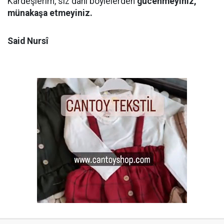
Kardeşlerim, siz dahi böylelerden
gücenmeyiniz,
münakaşa etmeyiniz.
Said Nursî