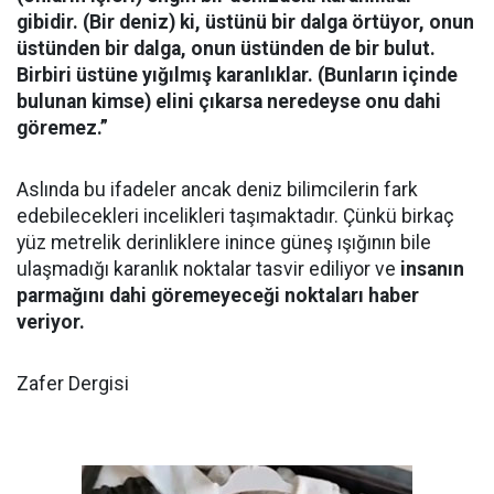
gibidir. (Bir deniz) ki, üstünü bir dalga örtüyor, onun
üstünden bir dalga, onun üstünden de bir bulut.
Birbiri üstüne yığılmış karanlıklar. (Bunların içinde
bulunan kimse) elini çıkarsa neredeyse onu dahi
göremez.”
Aslında bu ifadeler ancak deniz bilimcilerin fark
edebilecekleri incelikleri taşımaktadır. Çünkü birkaç
yüz metrelik derinliklere inince güneş ışığının bile
ulaşmadığı karanlık noktalar tasvir ediliyor ve
insanın
parmağını dahi göremeyeceği noktaları haber
veriyor.
Zafer Dergisi