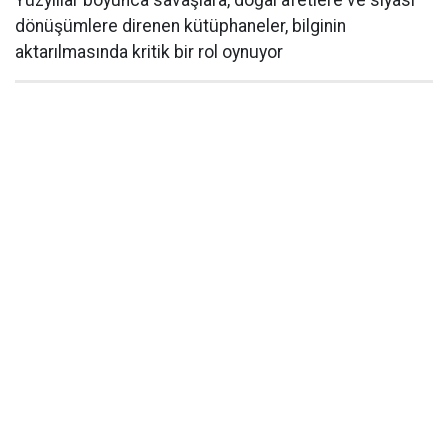
Yüzyıllar boyunca savaşlara, doğal afetlere ve siyasi
dönüşümlere direnen kütüphaneler, bilginin
aktarılmasında kritik bir rol oynuyor