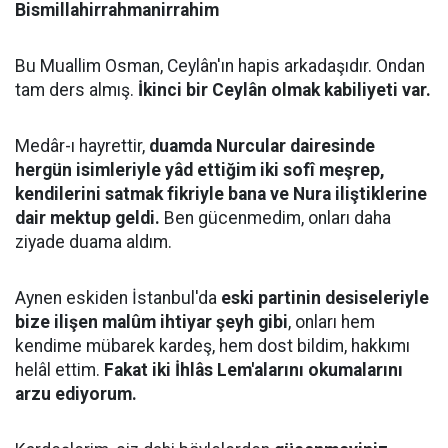
Bismillahirrahmanirrahim
Bu Muallim Osman, Ceylân'ın hapis arkadaşıdır. Ondan
tam ders almış.
İkinci bir Ceylân olmak kabiliyeti var.
Medâr-ı hayrettir,
duamda Nurcular dairesinde
hergün isimleriyle yâd ettiğim iki sofî meşrep,
kendilerini satmak fikriyle bana ve Nura iliştiklerine
dair mektup geldi.
Ben gücenmedim, onları daha
ziyade duama aldım.
Aynen eskiden İstanbul'da
eski partinin desiseleriyle
bize ilişen malûm ihtiyar şeyh gibi
, onları hem
kendime mübarek kardeş, hem dost bildim, hakkımı
helâl ettim.
Fakat iki İhlâs Lem'alarını okumalarını
arzu ediyorum.