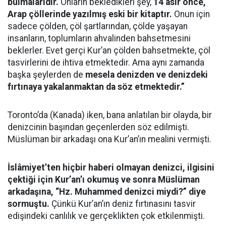
bulmalarıdır.
Onların bekledikleri şey,
14 asır önce,
Arap çöllerinde yazılmış eski bir kitaptır.
Onun için
sadece çölden, çöl şartlarından, çölde yaşayan
insanların, toplumların ahvalinden bahsetmesini
beklerler. Evet gerçi Kur’an çölden bahsetmekte, çöl
tasvirlerini de ihtiva etmektedir. Ama aynı zamanda
başka şeylerden de
mesela denizden ve denizdeki
fırtınaya yakalanmaktan da söz etmektedir.”
Toronto’da (Kanada) iken, bana anlatılan bir olayda, bir
denizcinin başından geçenlerden söz edilmişti.
Müslüman bir arkadaşı ona Kur’an’ın mealini vermişti.
İslâmiyet’ten hiçbir haberi olmayan denizci, ilgisini
çektiği için Kur’an’ı okumuş ve sonra Müslüman
arkadaşına, “Hz. Muhammed denizci miydi?” diye
sormuştu.
Çünkü Kur’an’ın deniz fırtınasını tasvir
edişindeki canlılık ve gerçeklikten çok etkilenmişti.