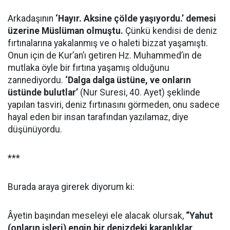
Arkadaşının
‘Hayır. Aksine çölde yaşıyordu.’ demesi
üzerine Müslüman olmuştu.
Çünkü kendisi de deniz
fırtınalarına yakalanmış ve o haleti bizzat yaşamıştı.
Onun için de Kur’an’ı getiren Hz. Muhammed’in de
mutlaka öyle bir fırtına yaşamış olduğunu
zannediyordu.
‘Dalga dalga üstüne, ve onların
üstünde bulutlar’
(Nur Suresi, 40. Ayet) şeklinde
yapılan tasviri, deniz fırtınasını görmeden, onu sadece
hayal eden bir insan tarafından yazılamaz, diye
düşünüyordu.
***
Burada araya girerek diyorum ki:
Âyetin başından meseleyi ele alacak olursak,
“Yahut
(onların işleri) engin bir denizdeki karanlıklar