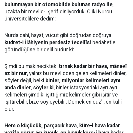
bulunmayan bir otomobilde bulunan radyo ile
,
uzakta bir mevlid-i şerif dinliyorduk. O iki Nurcu
üniversitelilere dedim:
Nurda dahi, hayat, vücut gibi doğrudan doğruya
kudret-i İlâhiyenin perdesiz tecellîsi
bedahetle
göründüğüne bir delil budur ki:
Şimdi bu makinecikteki
tırnak kadar bir hava, mânevî
az bir nur
, yalnız bu mevlidden gelen kelimeleri dinler,
söyler değil, belki
binler, milyonlar kelimeleri aynı
anda dinler, söyler ki
, binler istasyondaki ayrı ayrı
kelimeleri şimdiki işittiğimiz kelimeler gibi işitir ve
işittirebilir, bize söyleyebilir. Demek en cüz'î, en küllî
olur.
Hem o küçücük, parçacık hava, küre-i hava kadar
vazife görür. En küçük, en büyük küre-i hava kadar