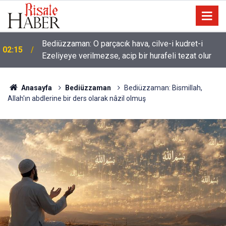
01:45
Dünyaya önem verme ki, Allah seni sevsin
Anasayfa
Bediüzzaman
Bediüzzaman: Bismillah,
Allah'ın abdlerine bir ders olarak nâzil olmuş