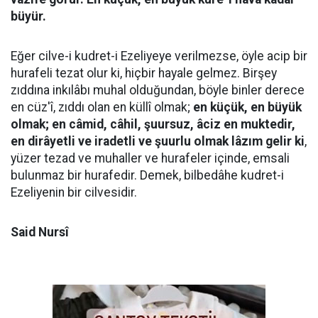
büyür.
Eğer cilve-i kudret-i Ezeliyeye verilmezse, öyle acip bir
hurafeli tezat olur ki, hiçbir hayale gelmez. Birşey
zıddına inkılâbı muhal olduğundan, böyle binler derece
en cüz'î, zıddı olan en küllî olmak;
en küçük, en büyük
olmak; en câmid, câhil, şuursuz, âciz en muktedir,
en dirâyetli ve iradetli ve şuurlu olmak lâzım gelir ki
,
yüzer tezad ve muhaller ve hurafeler içinde, emsali
bulunmaz bir hurafedir. Demek, bilbedâhe kudret-i
Ezeliyenin bir cilvesidir.
Said Nursî