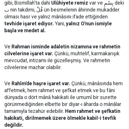
gibi, Bismillah'ta dahi
Ulûhiyete remiz
var ve بِسْمِ deki
ب nin takdimi, قُلْ ün besmelenin âhirinde mukadder
olması hasr ve yalnız mânâsını ifade ettiğinden
tevhide işaret ediyor.
Yani,
yalnız O'nun ismiyle
başla ve medet al.
Ve
Rahman isminde adaletin nizamına ve rahmetin
cilvelerine işaret var.
Çünkü, muhtelif, karmakarışık
mevcudat, intizamı ile güzelleşmiş. Ve rahmetin
cilvelerine mazhar olabilir.
Ve
Rahîm'de haşre işaret var.
Çünkü, mânâsında hem
affetmek, hem rahmet ve şefkat etmek ve bu fâni
dünyada o dört mânâ hakikati ile umumî bir surette
görünmediğinden elbette bir diyar-ı âharda o mânâlar
tamamıyla tezahür edebilir.
Hem rahmet ve şefkatin
hakikati, dirilmemek üzere ölmekle kabil-i tevfik
değildir.