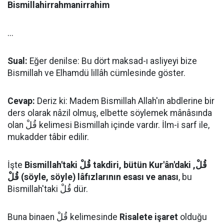
Bismillahirrahmanirrahim
...
Sual:
Eğer denilse: Bu dört maksad-ı asliyeyi bize
Bismillah ve Elhamdü lillâh cümlesinde göster.
Cevap:
Deriz ki: Madem Bismillah Allah'ın abdlerine bir
ders olarak nâzil olmuş, elbette söylemek mânâsında
olan قُلْ kelimesi Bismillah içinde vardır. İlm-i sarf ile,
mukadder tâbir edilir.
İşte
Bismillah'taki قُلْ takdiri, bütün Kur'ân'daki قُلْ,
قُلْ (söyle, söyle) lâfızlarının esası ve anası
, bu
Bismillah'taki قُلْ dür.
Buna binaen قُلْ kelimesinde
Risalete işaret
olduğu