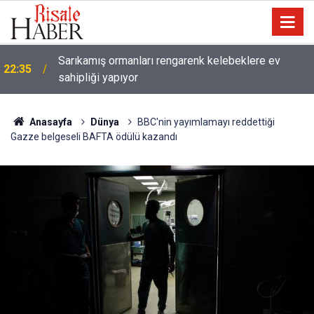
21:05
Kur’an'daki bazı şahıs isimlerinin mucizevi yönleri
Anasayfa
Dünya
BBC'nin yayımlamayı reddettiği
Gazze belgeseli BAFTA ödülü kazandı