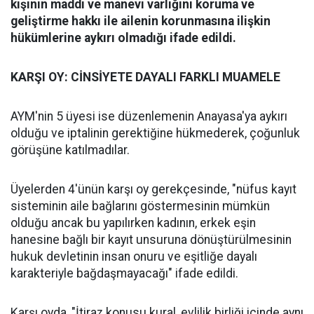
kişinin maddi ve manevi varlığını koruma ve
geliştirme hakkı ile ailenin korunmasına ilişkin
hükümlerine aykırı olmadığı ifade edildi.
KARŞI OY: CİNSİYETE DAYALI FARKLI MUAMELE
AYM'nin 5 üyesi ise düzenlemenin Anayasa'ya aykırı
olduğu ve iptalinin gerektiğine hükmederek, çoğunluk
görüşüne katılmadılar.
Üyelerden 4'ünün karşı oy gerekçesinde, "nüfus kayıt
sisteminin aile bağlarını göstermesinin mümkün
olduğu ancak bu yapılırken kadının, erkek eşin
hanesine bağlı bir kayıt unsuruna dönüştürülmesinin
hukuk devletinin insan onuru ve eşitliğe dayalı
karakteriyle bağdaşmayacağı" ifade edildi.
Karşı oyda, "İtiraz konusu kural, evlilik birliği içinde aynı