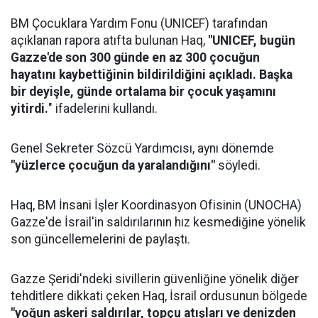
BM Çocuklara Yardım Fonu (UNICEF) tarafından
açıklanan rapora atıfta bulunan Haq,
"UNICEF, bugün
Gazze'de son 300 günde en az 300 çocuğun
hayatını kaybettiğinin bildirildiğini açıkladı. Başka
bir deyişle, günde ortalama bir çocuk yaşamını
yitirdi.
" ifadelerini kullandı.
Genel Sekreter Sözcü Yardımcısı, aynı dönemde
"yüzlerce çocuğun da yaralandığını"
söyledi.
Haq, BM İnsani İşler Koordinasyon Ofisinin (UNOCHA)
Gazze'de İsrail'in saldırılarının hız kesmediğine yönelik
son güncellemelerini de paylaştı.
Gazze Şeridi'ndeki sivillerin güvenliğine yönelik diğer
tehditlere dikkati çeken Haq, İsrail ordusunun bölgede
"yoğun askeri saldırılar, topçu atışları ve denizden