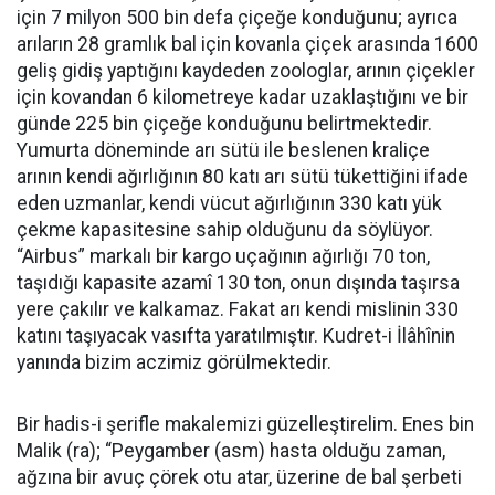
için 7 milyon 500 bin defa çiçeğe konduğunu; ayrıca
arıların 28 gramlık bal için kovanla çiçek arasında 1600
geliş gidiş yaptığını kaydeden zoologlar, arının çiçekler
için kovandan 6 kilometreye kadar uzaklaştığını ve bir
günde 225 bin çiçeğe konduğunu belirtmektedir.
Yumurta döneminde arı sütü ile beslenen kraliçe
arının kendi ağırlığının 80 katı arı sütü tükettiğini ifade
eden uzmanlar, kendi vücut ağırlığının 330 katı yük
çekme kapasitesine sahip olduğunu da söylüyor.
“Airbus” markalı bir kargo uçağının ağırlığı 70 ton,
taşıdığı kapasite azamî 130 ton, onun dışında taşırsa
yere çakılır ve kalkamaz. Fakat arı kendi mislinin 330
katını taşıyacak vasıfta yaratılmıştır. Kudret-i İlâhînin
yanında bizim aczimiz görülmektedir.
Bir hadis-i şerifle makalemizi güzelleştirelim. Enes bin
Malik (ra); “Peygamber (asm) hasta olduğu zaman,
ağzına bir avuç çörek otu atar, üzerine de bal şerbeti