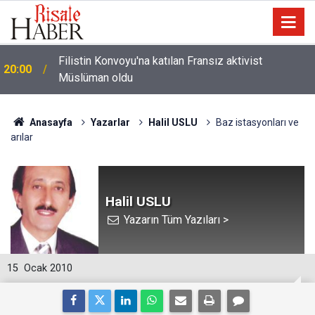
i
Filistin Konvoyu'na katılan Fransız aktivist
20:00
Müslüman oldu
Anasayfa
Yazarlar
Halil USLU
Baz istasyonları ve
arılar
Halil USLU
Yazarın Tüm Yazıları >
15
Ocak 2010