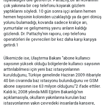
ispatladığını dile getiren Dr. Pattazhy, bir arı kovanının
çok yakınına bir cep telefonu koyarak gözlem
yaptıklarını söyledi. 10 gün sonra işçi arıların hemen
hemen hepsinin koloniden uzaklaştığı ya da geri dönüş
yolunu bulamadığı, kovanda sadece kraliçe arı,
yumurtalar ve gelişmemiş yavru arıların kaldığı
gözlendi. Dr. Pattazhy’nin raporu, cep telefonu
operatörleri ile çevrecileri bir kez daha karşı karşıya
getirdi.1
Ülkemizde ise, Ulaştırma Bakanı “abone kullanıcı
sayısının yüksek olduğu bölgelerde kullanıcı sayısının
arttırılabilmesi için yeni baz istasyonlarının
kurulduğunu, Türkiye genelinde Haziran 2009 itibariyle
40 bin civarında baz istasyonu bulunduğunu ve GSM
abone sayısının ise 63 milyon olduğunu“2 ifade ettiler.
Kaldı ki, 2008 yılında Millî Eğitim Bakanlığı’nın
açıklamasıyla, okulların yakınlarına kurulan baz
istasyonlarının yakın çevredeki insanlarda kansere,