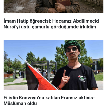
İmam Hatip öğrencisi: Hocamız Abdülmecid
Nursi'yi üstü çamurlu gördüğümde irkildim
Filistin Konvoyu'na katılan Fransız aktivist
Müslüman oldu