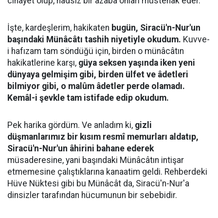
cinayet olup, hadsiz bir azaba onları müstehak eder.
İşte, kardeşlerim, hakikaten
bugün, Siracü'n-Nur'un
başındaki Münâcâtı tashih niyetiyle okudum.
Kuvve-
i hafızam tam söndüğü için, birden o münâcâtın
hakikatlerine karşı,
güya seksen yaşında iken yeni
dünyaya gelmişim gibi, birden ülfet ve âdetleri
bilmiyor gibi, o malûm âdetler perde olamadı.
Kemâl-i şevkle tam istifade edip okudum.
Pek harika gördüm. Ve anladım ki,
gizli
düşmanlarımız bir kısım resmî memurları aldatıp,
Siracü'n-Nur'un âhirini bahane ederek
müsaderesine, yani başındaki Münâcâtın intişar
etmemesine çalıştıklarına kanaatim geldi. Rehberdeki
Hüve Nüktesi gibi bu Münâcât da, Siracü'n-Nur'a
dinsizler tarafından hücumunun bir sebebidir.