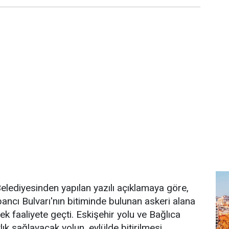
lediyesinden yapılan yazılı açıklamaya göre,
bancı Bulvarı'nın bitiminde bulunan askeri alana
rek faaliyete geçti. Eskişehir yolu ve Bağlıca
lık sağlayacak yolun, eylülde bitirilmesi