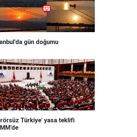
tanbul'da gün doğumu
erörsüz Türkiye' yasa teklifi
MM'de