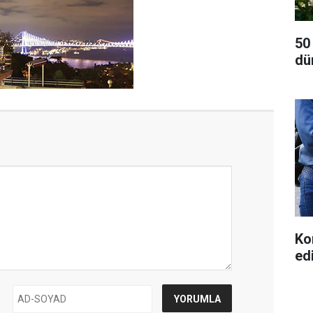
50
dü
Ko
ed