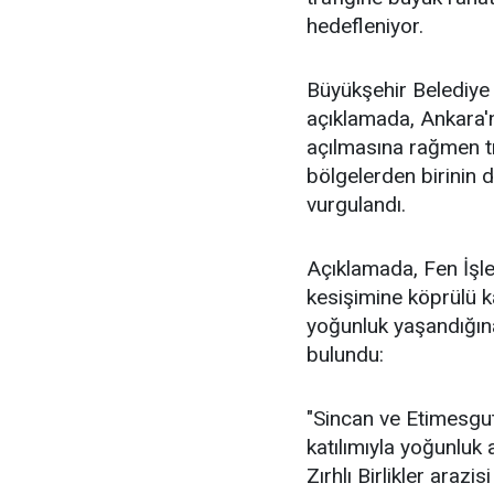
hedefleniyor.
Büyükşehir Belediye 
açıklamada, Ankara'n
açılmasına rağmen tr
bölgelerden birinin 
vurgulandı.
Açıklamada, Fen İşler
kesişimine köprülü 
yoğunluk yaşandığın
bulundu:
"Sincan ve Etimesgut
katılımıyla yoğunluk 
Zırhlı Birlikler araz