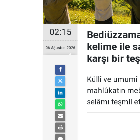
02:15
Bediüzzama
kelime ile 
06 Ağustos 2026
karşı bir t
Küllî ve umumî 
mahlûkatın meb
selâmı teşmil e