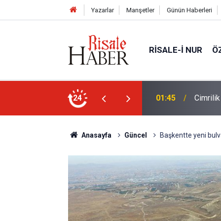
Yazarlar
Manşetler
Günün Haberleri
RISALE-I NUR
Ö
ün bu kelime ile saadet-i ebediye müjdesine
24
01:45
Cimrili
Anasayfa
Güncel
Başkentte yeni bulv