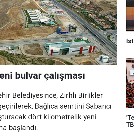
İs
eni bulvar çalışması
r Belediyesince, Zırhlı Birlikler
geçirilerek, Bağlıca semtini Sabancı
şturacak dört kilometrelik yeni
'T
TB
na başlandı.