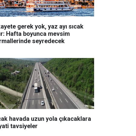
kayete gerek yok, yaz ayı sıcak
ur: Hafta boyunca mevsim
rmallerinde seyredecek
cak havada uzun yola çıkacaklara
yati tavsiyeler