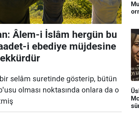
Mu
or
n: Âlem-i İslâm hergün bu
saadet-i ebediye müjdesine
eşekkürdür
bir selâm suretinde gösterip, bütün
'usu olması noktasında onlara da o
Üs
Mc
tmiş
sü