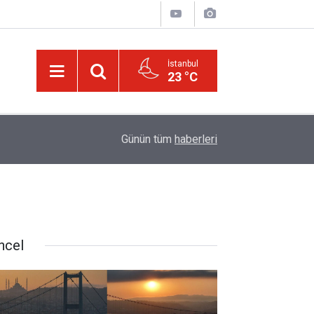
İstanbul
23 °C
01:15
Bildirilmedi mi ki insan için, kendi çalıştığından
Günün tüm
haberleri
ncel