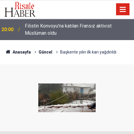
Halamın bıyığı olsa amcamdan evrim geçirdiğini
17:03
söyleyebilir miydik?
Anasayfa
Güncel
Başkente yılın ilk karı yağdırıldı