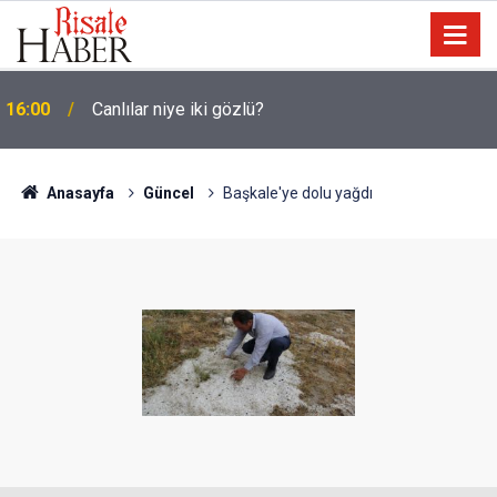
16:00
Canlılar niye iki gözlü?
15:35
Sosyal medya, derslerde başarısızlığa yol açıyor
Anasayfa
Güncel
Başkale'ye dolu yağdı