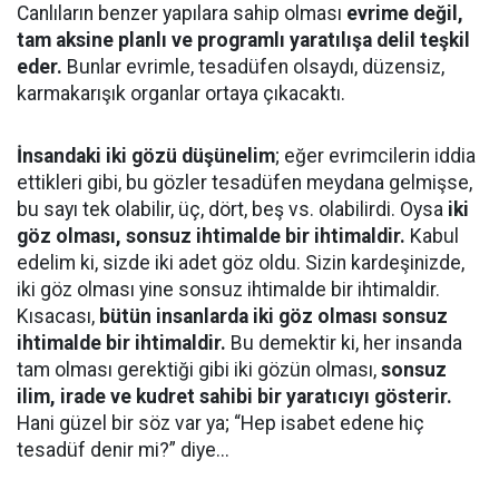
Canlıların benzer yapılara sahip olması
evrime değil,
tam aksine planlı ve programlı yaratılışa delil teşkil
eder.
Bunlar evrimle, tesadüfen olsaydı, düzensiz,
karmakarışık organlar ortaya çıkacaktı.
İnsandaki iki gözü düşünelim
; eğer evrimcilerin iddia
ettikleri gibi, bu gözler tesadüfen meydana gelmişse,
bu sayı tek olabilir, üç, dört, beş vs. olabilirdi. Oysa
iki
göz olması, sonsuz ihtimalde bir ihtimaldir.
Kabul
edelim ki, sizde iki adet göz oldu. Sizin kardeşinizde,
iki göz olması yine sonsuz ihtimalde bir ihtimaldir.
Kısacası,
bütün insanlarda iki göz olması sonsuz
ihtimalde bir ihtimaldir.
Bu demektir ki, her insanda
tam olması gerektiği gibi iki gözün olması,
sonsuz
ilim, irade ve kudret sahibi bir yaratıcıyı gösterir.
Hani güzel bir söz var ya; “Hep isabet edene hiç
tesadüf denir mi?” diye...