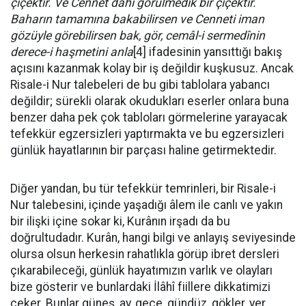
çiçektir. Ve Cennet dahi görülmedik bir çiçektir.
Baharın tamamına bakabilirsen ve Cenneti iman
gözüyle görebilirsen bak, gör, cemâl-i sermedînin
derece-i haşmetini anla
[4] ifadesinin yansıttığı bakış
açısını kazanmak kolay bir iş değildir kuşkusuz. Ancak
Risale-i Nur talebeleri de bu gibi tablolara yabancı
değildir; sürekli olarak okudukları eserler onlara buna
benzer daha pek çok tabloları görmelerine yarayacak
tefekkür egzersizleri yaptırmakta ve bu egzersizleri
günlük hayatlarının bir parçası haline getirmektedir.
Diğer yandan, bu tür tefekkür temrinleri, bir Risale-i
Nur talebesini, içinde yaşadığı âlem ile canlı ve yakın
bir ilişki içine sokar ki, Kurânın irşadı da bu
doğrultudadır. Kurân, hangi bilgi ve anlayış seviyesinde
olursa olsun herkesin rahatlıkla görüp ibret dersleri
çıkarabileceği, günlük hayatımızın varlık ve olayları
bize gösterir ve bunlardaki İlâhî fiillere dikkatimizi
çeker. Bunlar güneş, ay, gece, gündüz, gökler, yer,