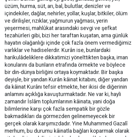
üzüm, hurma, süt, arı, bal, bulutlar, denizler ve
içindekiler, dağlar, nehirler, yollar, kuşlar, bitkiler, ölüm
ve dirilişler, rızıklar, yağmurun yağması, yerin
yeşermesi, mahlûkat arasındaki sevgi ve şefkat
tezahürleri gibi, bizi her taraftan kuşatan, ama günlük
hayatın olağanlığı içinde çok fazla önem vermediğimiz
varlıklar ve hadiselerdir. Kurân ise, bunlardaki
harikulâdeliklere dikkatimizi yönelttikten başka, iman
konularını da bunların etrafında örmekte ve böylece
bir din-dünya birliğini ortaya koymaktadır. Bir başka
deyişle, bir yandan Kurân kâinat kitabını, diğer yandan
da kâinat Kurânı tefsir etmekte, her ikisi de diğerinin
anlamını açıklığa kavuşturmaktadır. Ne var ki, hayli
zamandır İslâm toplumlarının kâinata, yani doğa
bilimlerine karşı çok fazla sempatik bir gözle
bakmadıkları da görmezden gelinemeyecek bir
gerçek olarak karşımızdadır. Yine Muhammed Gazalî
merhum, bu durumu kâinatla bağları koparmak olarak