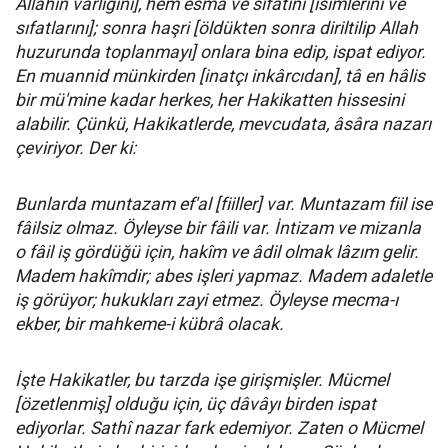
Allahın varlığını], hem esmâ ve sıfâtını [isimlerini ve
sıfatlarını]; sonra haşri [öldükten sonra diriltilip Allah
huzurunda toplanmayı] onlara bina edip, ispat ediyor.
En mu­an­nid münkirden [inatçı inkârcıdan], tâ en hâlis
bir mü'mine kadar herkes, her Hakikatten hissesini
alabilir. Çünkü, Hakikatlerde, mevcudata, âsâra nazarı
çeviriyor. Der ki:
Bunlarda muntazam ef'al [fiiller] var. Muntazam fiil ise
fâilsiz olmaz. Öyleyse bir fâili var. İntizam ve mizanla
o fâil iş gördüğü için, hakîm ve âdil olmak lâzım gelir.
Madem hakîmdir; abes işleri yapmaz. Madem adaletle
iş görüyor; hukukları zayi etmez. Öyleyse mecma-ı
ekber, bir mahkeme-i kübrâ olacak.
İşte Hakikatler, bu tarzda işe girişmişler. Mücmel
[özetlenmiş] olduğu için, üç dâvâyı birden ispat
ediyorlar. Sathî nazar fark edemiyor. Zaten o Mücmel