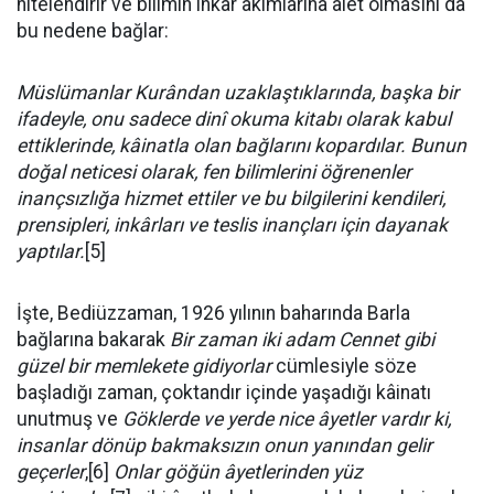
nitelendirir ve bilimin inkâr akımlarına âlet olmasını da
bu nedene bağlar:
Müslümanlar Kurândan uzaklaştıklarında, başka bir
ifadeyle, onu sadece di­nî okuma kitabı olarak kabul
ettiklerinde, kâinatla olan bağlarını kopardılar. Bu­nun
doğal neticesi olarak, fen bilimlerini öğrenenler
inançsızlığa hizmet etti­ler ve bu bilgilerini kendileri,
prensipleri, inkârları ve teslis inançları için daya­nak
yaptılar.
[5]
İşte, Bediüzzaman, 1926 yılının baharında Barla
bağlarına bakarak 
Bir zaman iki adam Cennet gibi
güzel bir memlekete gidiyorlar
 cümlesiyle söze
başladığı zaman, çoktandır içinde yaşadığı kâinatı
unutmuş ve 
Göklerde ve yerde nice âyetler vardır ki,
insanlar dönüp bakmaksızın onun yanından gelir
geçerler
,[6] 
Onlar göğün âyetlerinden yüz