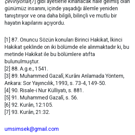
çeviriyorlar
[7] gibi âyetlerle kınanacak hale gelmiş olan
günümüz insanını, içinde yaşadığı âlemle yeniden
tanıştırıyor ve ona daha bilgili, bilinçli ve mutlu bir
hayatın kapılarını açıyordu.
[1] 87. Onuncu Sözün konuları Birinci Hakikat, İkinci
Hakikat şeklinde on iki bölümde ele alınmaktadır ki, bu
metinde Hakikat ile bu bölümlere atıfta
bulunulmuştur.
[2] 88. A.g.e., 1541.
[3] 89. Muhammed Gazalî, Kurânı Anlamada Yöntem,
Ankara: Sor Yayıncılık, 1993, s. 73-4, 149-50.
[4] 90. Risale-i Nur Külliyatı, s. 881.
[5] 91. Muhammed Gazalî, s. 56.
[6] 92. Kurân, 12:105.
[7] 93. Kurân, 21:32.
umsimsek@gmail.com