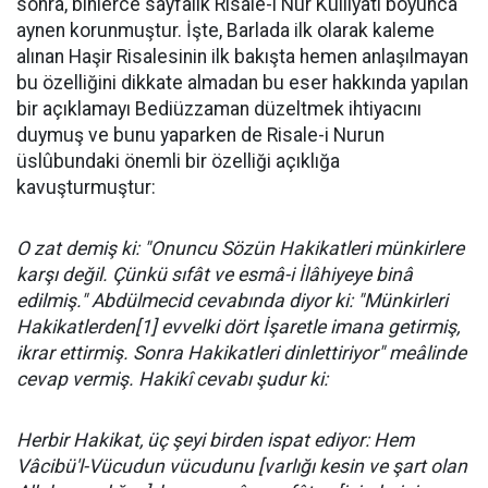
sonra, binlerce sayfalık Risale-i Nur Külliyatı boyunca
aynen korunmuştur. İşte, Barlada ilk olarak kaleme
alınan Haşir Risalesinin ilk bakışta hemen anlaşılmayan
bu özelliğini dikkate almadan bu eser hakkında yapılan
bir açıklamayı Bediüzzaman düzeltmek ihtiyacını
duymuş ve bunu yaparken de Risale-i Nurun
üslûbundaki önemli bir özelliği açıklığa
kavuşturmuştur:
O zat demiş ki: "Onuncu Sözün Hakikatleri münkirlere
karşı değil. Çünkü sıfât ve esmâ-i İlâhiyeye binâ
edilmiş." Abdülmecid cevabında diyor ki: "Münkirleri
Hakikatlerden[1] evvelki dört İşaretle imana getirmiş,
ikrar ettirmiş. Sonra Hakikatleri dinlettiriyor" meâlinde
cevap vermiş. Hakikî cevabı şudur ki:
Herbir Hakikat, üç şeyi birden ispat ediyor: Hem
Vâcibü'l-Vücudun vü­cu­du­nu [varlığı kesin ve şart olan