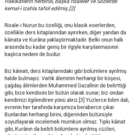
Hakikatlerin herbirisi, başka risaleler ve Sözlerde
kemal-i izahla tafsil edilmiş.[2]
Risale-i Nurun bu özelliği, onu klasik eserlerden,
özellikle ders kitaplarından ayırırken, diğer yandan da
kâinata ve Kurâna yaklaştırmaktadır. Belki onun halk
arasında bu kadar geniş bir ilgiyle karşılanmasının
başlıca nedeni de budur.
Biz kâinatı, ders kitaplarındaki gibi bölümlere ayrılmış
halde bulmayız. Varlık âleminin herhangi bir köşesi,
çağdaş âlimlerden Muhammed Gazalînin de belirttiği
gibi, bize kendisini bir bütün olarak sunar; biz ondan
kendimizi ilgilendiren yönü alırız.[3] Yüzlerce bilim dalı,
evrenin her tarafında karşımıza beraberce çıkar.
Bunlardan herhangi birini, diğerinden bütünüyle
soyutlayarak incelemek mümkün olmaz. Tıpkı kâinat
gibi, Kurânın da belirli bölümlere ayrılmış cüzleri,