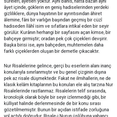
sûreleri, âyetleri yoktur. Aynı bahis, hattâ bazan aynı
âyet içinde, göklerin en geniş hadiselerinden yerdeki
gizliliklere, dünya hayatının bir ayrıntısından âhiret
âlemine, fâni bir varlığın başından geçmiş bir cüzî
hadiseden İlâhî isim ve sıfatlara intikal eden bir seyir
görülür. Kurânın herhangi bir sayfasını açan kimse, bir
bahçeye girmiştir; oradan pek çok çiçekleri devşirir.
Başka birisi ise, aynı bahçeden, muhtemelen daha
farklı çiçeklerden oluşan bir demetle çıkacaktır.
Nur Risalelerine gelince, gerçi bu eserlerin alanı inanç
konularıyla sınırlanmıştır ve bu genel çizginin dışına
pek az risale düşmektedir. Fakat ne ilmihallerin, ne de
klasik kelâm kitaplarının bu konuları ele alış tarzına Nur
Risalelerinde rastlanmaz. Risalelerin telif sırasında,
kronolojik olarak böyle bir seyir izlenmediği gibi, bir
külliyat halinde derlenmesinde de bir konu sırası
gözetilmemiştir. Bunun bir açıdan istifade zorluğuna
yol açtığı doğrudur. Risale-i Nurun üslûbuna yabancı