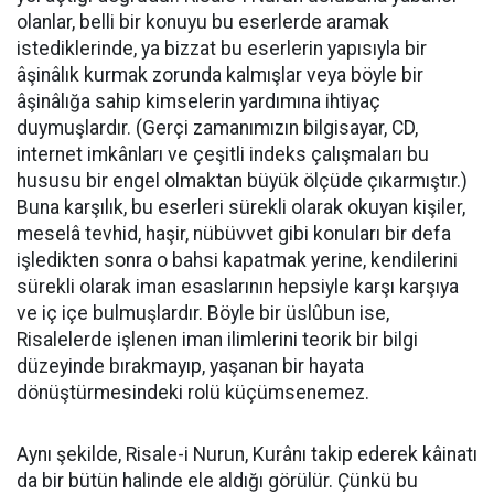
olanlar, belli bir konuyu bu eserlerde aramak
istediklerinde, ya bizzat bu eserlerin yapısıyla bir
âşinâlık kurmak zorunda kalmışlar veya böyle bir
âşinâlığa sahip kimselerin yardımına ihtiyaç
duymuşlardır. (Gerçi zamanımızın bilgisayar, CD,
internet imkânları ve çeşitli indeks çalışmaları bu
hususu bir engel olmaktan büyük ölçüde çıkarmıştır.)
Buna karşılık, bu eserleri sürekli olarak okuyan kişiler,
meselâ tevhid, haşir, nübüvvet gibi konuları bir defa
işledikten sonra o bahsi kapatmak yerine, kendilerini
sürekli olarak iman esaslarının hepsiyle karşı karşıya
ve iç içe bulmuşlardır. Böyle bir üslûbun ise,
Risalelerde işlenen iman ilimlerini teorik bir bilgi
düzeyinde bırakmayıp, yaşanan bir hayata
dönüştürmesindeki rolü küçümsenemez.
Aynı şekilde, Risale-i Nurun, Kurânı takip ederek kâinatı
da bir bütün halinde ele aldığı görülür. Çünkü bu