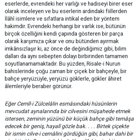
eserlerde, evrendeki her varlığı ve hadiseyi birer eser
olarak inceleyen ve bu eserlerin ardındaki fiillerden
İlâhî isimlere ve sıfatlara intikal eden bir yöntem
hakimdir. Evrendeki herhangi bir varlık ise, bütünün
birçok özelliğini kendi çapında gösteren bir parça
olarak karşımıza çıkar ve onu bütünden ayırmak
imkânsızlaşır ki, az önce de değindiğimiz gibi, bilim
dalları da aynı sebepten dolayı birbirinden tamamen
soyutlanamamaktadır. Bu yüzden, Risale-i Nurun
bahislerinde çoğu zaman bir çiçek bir bahçeyle, bir
bahçe yeryüzüyle, yeryüzü göklerle, gökler âhiret
âlemleriyle beraber görünür.
Eğer Cemîl-i Zülcelâlin esmâsındaki hüsünlerin
mevcudat aynalarında bir cilvesini müşahede etmek
istersen, zeminin yüzünü bir küçük bahçe gibi temâşa
edecek bir geniş, hayalî gözle bak. . . . Birtek çiçekte
bir ismin cilve-i cemâlini gördüğün gibi, bahar dahi bir