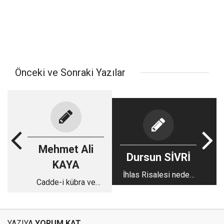
Önceki ve Sonraki Yazılar
Mehmet Ali
Dursun SİVRİ
KAYA
İhlas Risalesi neden
Cadde-i kübra ve
en az 15 günde bir
siyaset
okunmalı?
YAZIYA
YORUM KAT