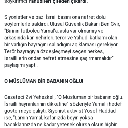
soykırımcı
Yahudileri çileden çıkardı.
Siyonistler ve bazı İsrail basını ona nefret dolu
söylemlerle saldırdı. Ulusal Güvenlik Bakanı Ben Gvir,
"Birinin futbolcu Yamal'a, asla var olmamış ve
arkasında kan nehirleri, terör ve Yahudi katliamı olan
bir varlığın bayrağını salladığını açıklaması gerekiyor.
Terör bayrağıyla özdeşleşmeyi seçen herkes,
İsraillilerin ondan nefret etmesine şaşırmamalıdır"
paylaşımı yaptı.
O MÜSLÜMAN BİR BABANIN OĞLU!
Gazeteci Zvi Yehezkeli, "O Müslüman bir babanın oğlu.
İsrailli hayranlarının dikkatine" sözleriyle Yamal'ı hedef
göstermeye çalıştı. Siyonist aktivist Yosef Haddad
ise, "Lamin Yamal, kafanızda beyin yoksa
bacaklarınızda ne kadar yetenek olursa olsun hiçbir