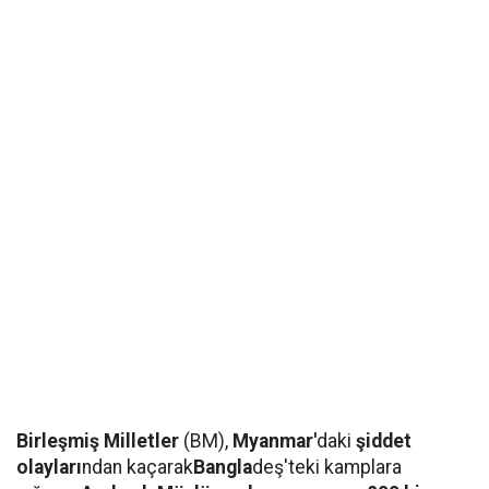
Birleşmiş Milletler
(BM),
Myanmar'
daki
şiddet
olayları
ndan kaçarak
Bangla
deş'teki kamplara