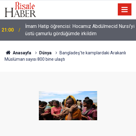
i
Filistin Konvoyu'na katılan Fransız aktivist
20:00
Müslüman oldu
Anasayfa
Dünya
Bangladeş'te kamplardaki Arakanlı
Müslüman sayısı 800 bine ulaştı