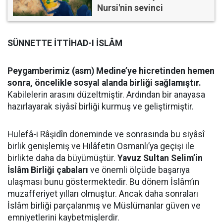
Nursi'nin sevinci
SÜNNETTE İTTİHAD-I İSLÂM
Peygamberimiz (asm) Medine’ye hicretinden hemen
sonra, öncelikle sosyal alanda birliği sağlamıştır.
Kabilelerin arasını düzeltmiştir. Ardından bir anayasa
hazırlayarak siyâsî birliği kurmuş ve geliştirmiştir.
Hulefâ-i Râşidîn döneminde ve sonrasında bu siyâsî
birlik genişlemiş ve Hilâfetin Osmanlı’ya geçişi ile
birlikte daha da büyümüştür.
Yavuz Sultan Selim’in
İslâm Birliği çabaları
ve önemli ölçüde başarıya
ulaşması bunu göstermektedir. Bu dönem İslâm’ın
muzafferiyet yılları olmuştur. Ancak daha sonraları
İslâm birliği parçalanmış ve Müslümanlar güven ve
emniyetlerini kaybetmişlerdir.