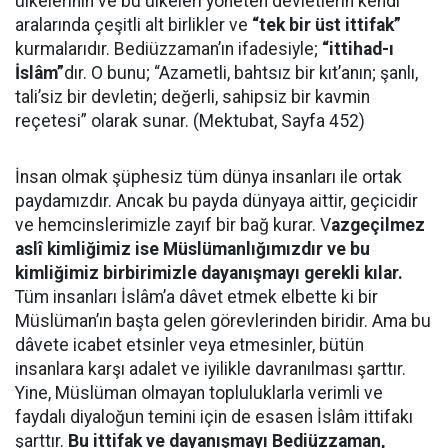
ülkelerinin ve bu ülkeleri yöneten devletlerin kendi
aralarında çeşitli alt birlikler ve
“tek bir üst ittifak”
kurmalarıdır. Bediüzzaman’ın ifadesiyle;
“ittihad-ı
İslâm”
dır. O bunu; “Azametli, bahtsız bir kıt’anın; şanlı,
tali’siz bir devletin; değerli, sahipsiz bir kavmin
reçetesi” olarak sunar. (Mektubat, Sayfa 452)
İnsan olmak şüphesiz tüm dünya insanları ile ortak
paydamızdır. Ancak bu payda dünyaya aittir, geçicidir
ve hemcinslerimizle zayıf bir bağ kurar. V
azgeçilmez
aslî kimliğimiz ise Müslümanlığımızdır ve bu
kimliğimiz birbirimizle dayanışmayı gerekli kılar.
Tüm insanları İslâm’a dâvet etmek elbette ki bir
Müslüman’ın başta gelen görevlerinden biridir. Ama bu
dâvete icabet etsinler veya etmesinler, bütün
insanlara karşı adalet ve iyilikle davranılması şarttır.
Yine, Müslüman olmayan topluluklarla verimli ve
faydalı diyaloğun temini için de esasen İslâm ittifakı
şarttır.
Bu ittifak ve dayanışmayı Bediüzzaman,