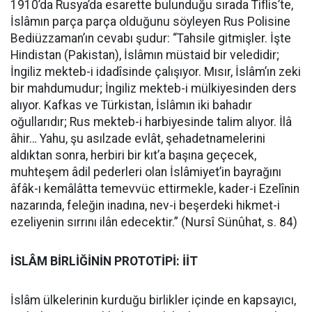
1910’da Rusya’da esarette bulunduğu sırada Tiflis’te,
İslâmın parça parça olduğunu söyleyen Rus Polisine
Bediüzzaman’ın cevabı şudur: “Tahsile gitmişler. İşte
Hindistan (Pakistan), İslâmın müstaid bir veledidir;
İngiliz mekteb-i idadîsinde çalışıyor. Mısır, İslâm’ın zeki
bir mahdumudur; İngiliz mekteb-i mülkiyesinden ders
alıyor. Kafkas ve Türkistan, İslâmın iki bahadır
oğullarıdır; Rus mekteb-i harbiyesinde talim alıyor. İlâ
âhir… Yahu, şu asılzade evlât, şehadetnamelerini
aldıktan sonra, herbiri bir kıt’a başına geçecek,
muhteşem âdil pederleri olan İslâmiyet’in bayrağını
âfâk-ı kemâlâtta temevvüc ettirmekle, kader-i Ezelînin
nazarında, feleğin inadına, nev-i beşerdeki hikmet-i
ezeliyenin sırrını ilân edecektir.” (Nursî Sünûhat, s. 84)
İSLÂM BİRLİĞİNİN PROTOTİPİ: İİT
İslâm ülkelerinin kurduğu birlikler içinde en kapsayıcı,