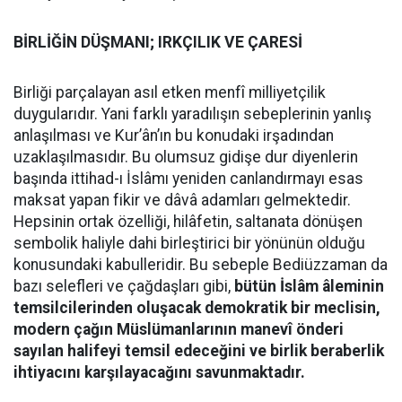
BİRLİĞİN DÜŞMANI; IRKÇILIK VE ÇARESİ
Birliği parçalayan asıl etken menfî milliyetçilik
duygularıdır. Yani farklı yaradılışın sebeplerinin yanlış
anlaşılması ve Kur’ân’ın bu konudaki irşadından
uzaklaşılmasıdır. Bu olumsuz gidişe dur diyenlerin
başında ittihad-ı İslâmı yeniden canlandırmayı esas
maksat yapan fikir ve dâvâ adamları gelmektedir.
Hepsinin ortak özelliği, hilâfetin, saltanata dönüşen
sembolik haliyle dahi birleştirici bir yönünün olduğu
konusundaki kabulleridir. Bu sebeple Bediüzzaman da
bazı selefleri ve çağdaşları gibi,
bütün İslâm âleminin
temsilcilerinden oluşacak demokratik bir meclisin,
modern çağın Müslümanlarının manevî önderi
sayılan halifeyi temsil edeceğini ve birlik beraberlik
ihtiyacını karşılayacağını savunmaktadır.