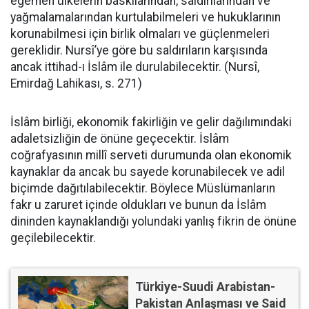
egemen ülkelerin baskılarından, saldırılarından ve
yağmalamalarından kurtulabilmeleri ve hukuklarının
korunabilmesi için birlik olmaları ve güçlenmeleri
gereklidir. Nursî’ye göre bu saldırıların karşısında
ancak ittihad-ı İslâm ile durulabilecektir. (Nursî,
Emirdağ Lahikası, s. 271)
İslâm birliği, ekonomik fakirliğin ve gelir dağılımındaki
adaletsizliğin de önüne geçecektir. İslâm
coğrafyasının millî serveti durumunda olan ekonomik
kaynaklar da ancak bu sayede korunabilecek ve adil
biçimde dağıtılabilecektir. Böylece Müslümanların
fakr u zaruret içinde oldukları ve bunun da İslâm
dininden kaynaklandığı yolundaki yanlış fikrin de önüne
geçilebilecektir.
Türkiye-Suudi Arabistan-
Pakistan Anlaşması ve Said