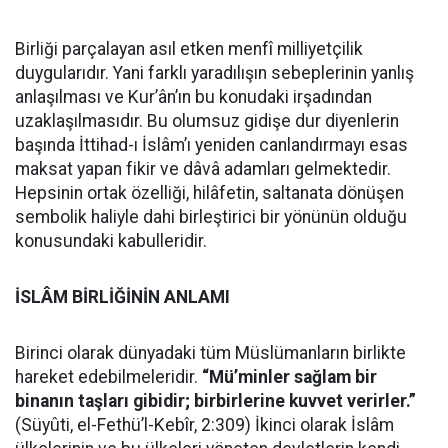
Birliği parçalayan asıl etken menfî milliyetçilik
duygularıdır. Yani farklı yaradılışın sebeplerinin yanlış
anlaşılması ve Kur’ân’ın bu konudaki irşadından
uzaklaşılmasıdır. Bu olumsuz gidişe dur diyenlerin
başında İttihad-ı İslâm’ı yeniden canlandırmayı esas
maksat yapan fikir ve dâvâ adamları gelmektedir.
Hepsinin ortak özelliği, hilâfetin, saltanata dönüşen
sembolik haliyle dahi birleştirici bir yönünün olduğu
konusundaki kabulleridir.
İSLÂM BİRLİĞİNİN ANLAMI
Birinci olarak dünyadaki tüm Müslümanların birlikte
hareket edebilmeleridir.
“Mü’minler sağlam bir
binanın taşları gibidir; birbirlerine kuvvet verirler.”
(Süyûti, el-Fethü’l-Kebîr, 2:309) İkinci olarak İslâm