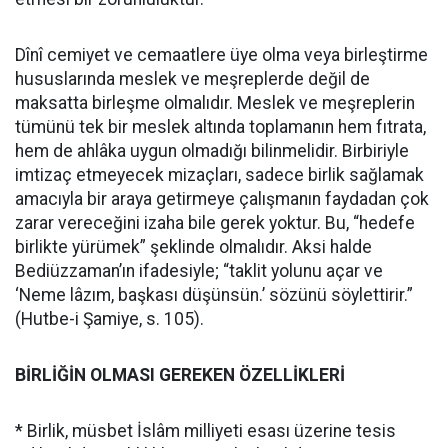
Dînî cemiyet ve cemaatlere üye olma veya birleştirme
hususlarında meslek ve meşreplerde değil de
maksatta birleşme olmalıdır. Meslek ve meşreplerin
tümünü tek bir meslek altında toplamanın hem fıtrata,
hem de ahlâka uygun olmadığı bilinmelidir. Birbiriyle
imtizaç etmeyecek mizaçları, sadece birlik sağlamak
amacıyla bir araya getirmeye çalışmanın faydadan çok
zarar vereceğini izaha bile gerek yoktur. Bu, “hedefe
birlikte yürümek” şeklinde olmalıdır. Aksi halde
Bediüzzaman’ın ifadesiyle; “taklit yolunu açar ve
‘Neme lâzım, başkası düşünsün.’ sözünü söylettirir.”
(Hutbe-i Şamiye, s. 105).
BİRLİĞİN OLMASI GEREKEN ÖZELLİKLERİ
* Birlik, müsbet İslâm milliyeti esası üzerine tesis