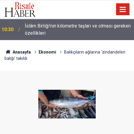
Ünlü futbolcu Dembele: Eşimin yüzünü
09:47
göstermemesi dini bir mesele!
Anasayfa
Ekonomi
Balıkçıların ağlarına 'zindandelen
balığı' takıldı