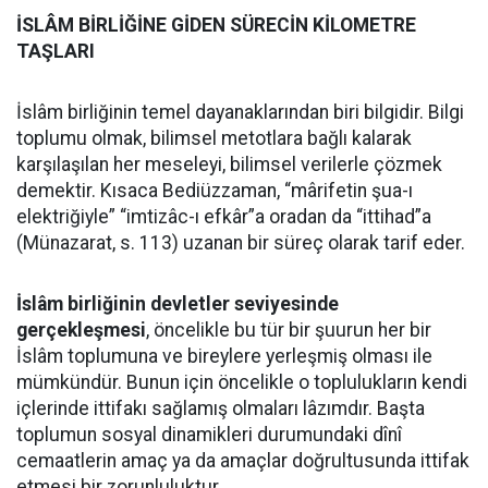
İSLÂM BİRLİĞİNE GİDEN SÜRECİN KİLOMETRE
TAŞLARI
İslâm birliğinin temel dayanaklarından biri bilgidir. Bilgi
toplumu olmak, bilimsel metotlara bağlı kalarak
karşılaşılan her meseleyi, bilimsel verilerle çözmek
demektir. Kısaca Bediüzzaman, “mârifetin şua-ı
elektriğiyle” “imtizâc-ı efkâr”a oradan da “ittihad”a
(Münazarat, s. 113) uzanan bir süreç olarak tarif eder.
İslâm birliğinin devletler seviyesinde
gerçekleşmesi
, öncelikle bu tür bir şuurun her bir
İslâm toplumuna ve bireylere yerleşmiş olması ile
mümkündür. Bunun için öncelikle o toplulukların kendi
içlerinde ittifakı sağlamış olmaları lâzımdır. Başta
toplumun sosyal dinamikleri durumundaki dînî
cemaatlerin amaç ya da amaçlar doğrultusunda ittifak
etmesi bir zorunluluktur.