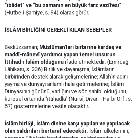
“ibâdet” ve “bu zamanın en büyük farz vazîfesi”
(Hutbe-i Şamiye, s. 94) olarak görür.
İSLÂM BİRLİĞİNİ GEREKLİ KILAN SEBEPLER
Bediüzzaman;
Müslüman’ları birbirine kardeş ve
maddî-mânevî yardımcı yapan temel unsurun
İttihad-ı İslâm olduğunu
ifade etmektedir. (Emirdağ
Lâhikası, s. 336) Birlik ve dayanışma, İslâmların
birbirinden destek alarak gelişmelerine; Allah’ın adını
yayma ve dünyayı anlamlı hale getirmelerine; İslâm
Dünyasının gücünü, varlığını ve söz sahibi olduğunu,
küresel ortamda “ittihadla” (Nursî, Divan-ı Harbi Örfi, s.
57) göstermelerine vesile olacaktır.
İslâm birliği, İslâm dinine karşı yapılan ve yapılacak
olan saldırıları bertaraf edecektir.
İslâm ülkelerinin,