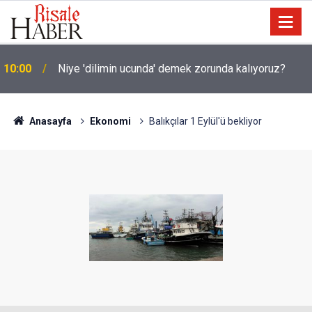
Okullarında yapay zeka ile kopyaya karşı sözlü
09:45
savunma şartı getirdiler
Anasayfa
Ekonomi
Balıkçılar 1 Eylül'ü bekliyor