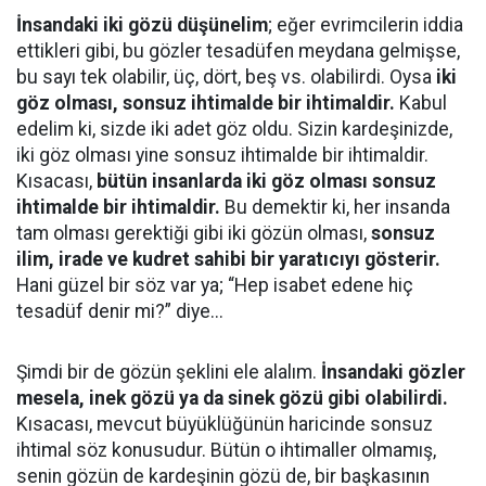
İnsandaki iki gözü düşünelim
; eğer evrimcilerin iddia
ettikleri gibi, bu gözler tesadüfen meydana gelmişse,
bu sayı tek olabilir, üç, dört, beş vs. olabilirdi. Oysa
iki
göz olması, sonsuz ihtimalde bir ihtimaldir.
Kabul
edelim ki, sizde iki adet göz oldu. Sizin kardeşinizde,
iki göz olması yine sonsuz ihtimalde bir ihtimaldir.
Kısacası,
bütün insanlarda iki göz olması sonsuz
ihtimalde bir ihtimaldir.
Bu demektir ki, her insanda
tam olması gerektiği gibi iki gözün olması,
sonsuz
ilim, irade ve kudret sahibi bir yaratıcıyı gösterir.
Hani güzel bir söz var ya; “Hep isabet edene hiç
tesadüf denir mi?” diye...
Şimdi bir de gözün şeklini ele alalım.
İnsandaki gözler
mesela, inek gözü ya da sinek gözü gibi olabilirdi.
Kısacası, mevcut büyüklüğünün haricinde sonsuz
ihtimal söz konusudur. Bütün o ihtimaller olmamış,
senin gözün de kardeşinin gözü de, bir başkasının