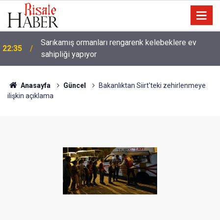
21:05
Kur’an'daki bazı şahıs isimlerinin mucizevi yönleri
Anasayfa
Güncel
Bakanlıktan Siirt'teki zehirlenmeye
ilişkin açıklama