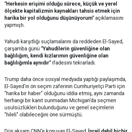
"Herkesin erişimi olduğu sürece, küçük ve yerel
ölçekte kapitalizmin kaynakları tahsis etmek için
harika bir yol olduğunu düşünüyorum"
açıklamasını
yapmıştı.
Yahudi karşıtlığı suçlamalarını da reddeden El-Sayed,
çarşamba günü
"Yahudilerin güvenliğine olan
bağlılığım, kendi kızlarımın güvenliğine olan
bağlılığımla aynıdır"
ifadesini tekrarladı.
Trump daha önce sosyal medyada yaptığı paylaşımda,
El-Sayed'in ön seçim zaferinin Cumhuriyetçi Parti için
"harika bir haber" olduğunu iddia etmiş, aynı zamanda
herhangi bir kanıt sunmadan Michigan'da seçmen
usulsüzlükleri bulunduğunu ve genel seçimlerin
"hileli" olabileceğini öne sürmüştü.
Dün akşam CNN'e konuşan El-Sayed,
İsrail dahil hiçbir