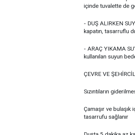
içinde tuvalette de gö
- DUŞ ALIRKEN SUYU
kapatın, tasarruflu du
- ARAÇ YIKAMA SUY
kullanılan suyun bede
ÇEVRE VE ŞEHİRCİL
Sızıntıların giderilme
Çamaşır ve bulaşık i
tasarrufu sağlanır
Duşta 5 dakika az ka