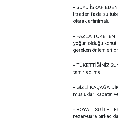
- SUYU İSRAF EDENE
litreden fazla su tük
olarak artırılmalı.
- FAZLA TÜKETEN TE
yoğun olduğu konutlar
gereken önlemleri or
- TÜKETTİĞİNİZ SUYA
tamir edilmeli.
- GİZLİ KAÇAĞA DİKKA
muslukları kapatın v
- BOYALI SU İLE TESP
rezervuara birkaç da