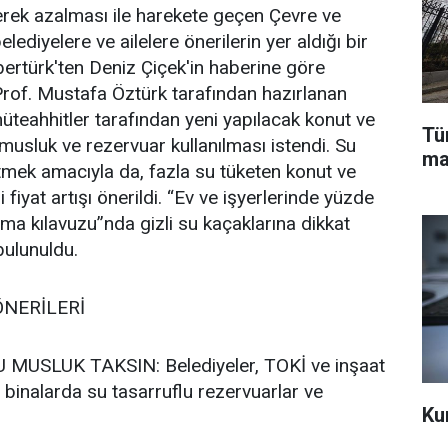
erek azalması ile harekete geçen Çevre ve
belediyelere ve ailelere önerilerin yer aldığı bir
abertürk'ten Deniz Çiçek'in haberine göre
rof. Mustafa Öztürk tarafından hazırlanan
üteahhitler tarafından yeni yapılacak konut ve
Tü
musluk ve rezervuar kullanılması istendi. Su
ma
tmek amacıyla da, fazla su tüketen konut ve
 fiyat artışı önerildi. “Ev ve işyerlerinde yüzde
ma kılavuzu”nda gizli su kaçaklarına dikkat
bulunuldu.
ÖNERİLERİ
MUSLUK TAKSIN: Belediyeler, TOKİ ve inşaat
n binalarda su tasarruflu rezervuarlar ve
Ku