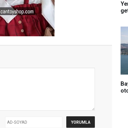
Ye
get
Ba
oto