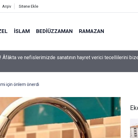
Arşiv
Sitene Ekle
ZEL
İSLAM
BEDIÜZZAMAN
RAMAZAN
man: Kelimeler, herbir zerre-i havaînin kulağına girip dilinden çık
aşırmıyor
imi için önlem önerdi
Ek