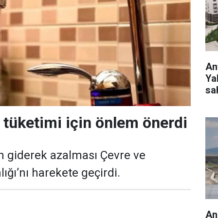
Ant
Ya
sa
 tüketimi için önlem önerdi
n giderek azalması Çevre ve
lığı’nı harekete geçirdi.
An