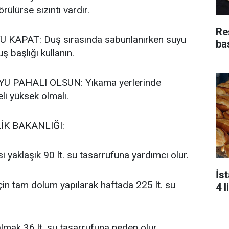
rülürse sızıntı vardır.
Re
 KAPAT: Duş sırasında sabunlanırken suyu
bas
ş başlığı kullanın.
U PAHALI OLSUN: Yıkama yerlerinde
li yüksek olmalı.
İK BAKANLIĞI:
si yaklaşık 90 lt. su tasarrufuna yardımcı olur.
İs
çin tam dolum yapılarak haftada 225 lt. su
4 l
lmak 36 lt. su tasarrufuna neden olur.