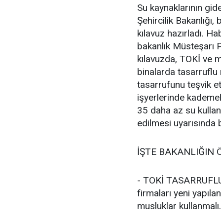
Su kaynaklarının gid
Şehircilik Bakanlığı, 
kılavuz hazırladı. H
bakanlık Müsteşarı P
kılavuzda, TOKİ ve m
binalarda tasarruflu 
tasarrufunu teşvik e
işyerlerinde kademeli
35 daha az su kullan
edilmesi uyarısında 
İŞTE BAKANLIĞIN 
- TOKİ TASARRUFLU 
firmaları yeni yapıla
musluklar kullanmalı.