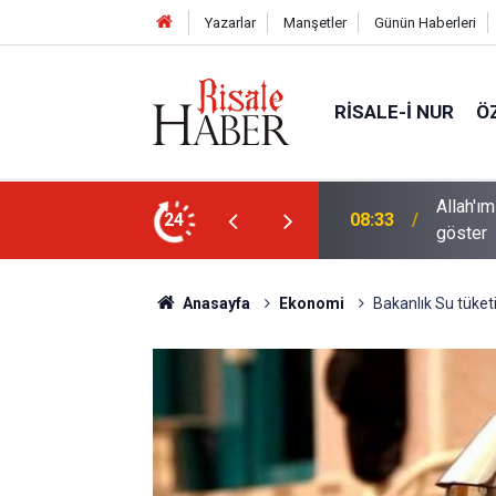
Yazarlar
Manşetler
Günün Haberleri
RISALE-I NUR
Ö
 sanatının hayret verici tecellilerini bize
Bediüzza
24
02:15
halde ş
Anasayfa
Ekonomi
Bakanlık Su tüket