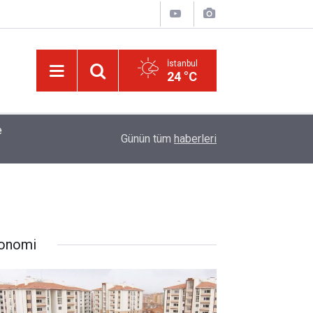
İstanbul
24 °C
tığı
01:45
Müslümanlardan dilinizi çekin, onlardan biri öl
Günün tüm
haberleri
onomi