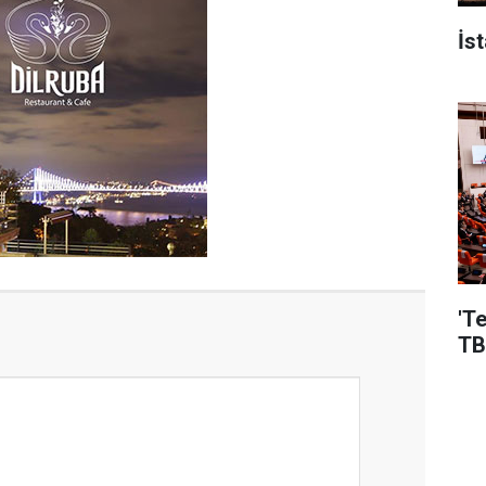
İs
'T
TB