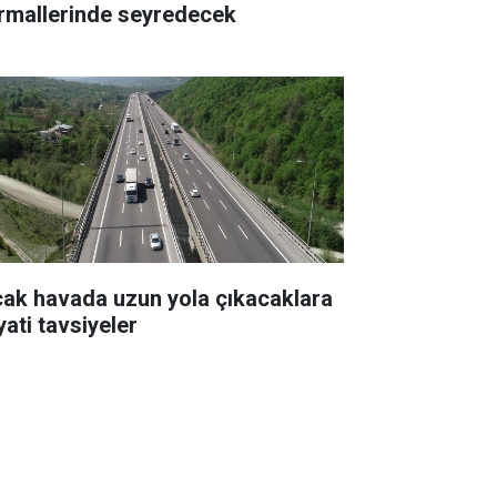
rmallerinde seyredecek
cak havada uzun yola çıkacaklara
yati tavsiyeler