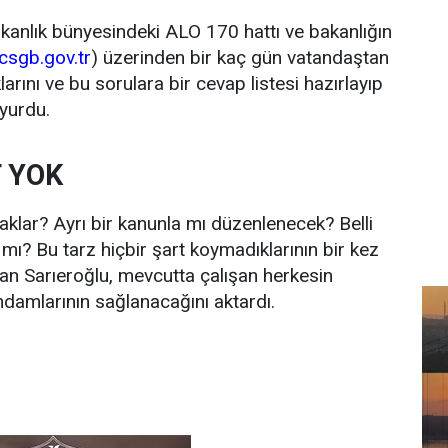
kanlık bünyesindeki ALO 170 hattı ve bakanlığın
sgb.gov.tr
) üzerinden bir kaç gün vatandaştan
larını ve bu sorulara bir cevap listesi hazırlayıp
uyurdu.
T YOK
aklar? Ayrı bir kanunla mı düzenlenecek? Belli
k mı? Bu tarz hiçbir şart koymadıklarının bir kez
kan Sarıeroğlu, mevcutta çalışan herkesin
ihdamlarının sağlanacağını aktardı.