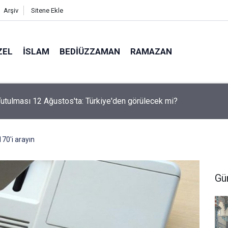
Arşiv
Sitene Ekle
ZEL
İSLAM
BEDIÜZZAMAN
RAMAZAN
utulması 12 Ağustos'ta: Türkiye'den görülecek mi?
170'i arayın
Gü