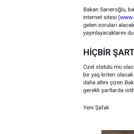
Bakan Sarıeroğlu, ba
internet sitesi (
www.c
gelen soruları alacak
yayınlayacaklarını d
HİÇBİR ŞAR
Özel statülü mü olac
bir yaş kriteri olaca
daha altını çizen Ba
gerekli şartlarda ist
Yeni Şafak