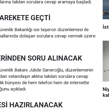
kıllarına takılan sorulara cevap aramaya başladı.
AREKETE GEÇTİ
İs
venlik Bakanlığı ise taşeron düzenlemesi ile
m kanallarında dolaşan sorulara cevap vermek üzere
ERİNDEN SORU ALINACAK
üvenlik Bakanı Jülide Sarıeroğlu, düzenlemenin
dan vatandaşın aklına takılan sorulara cevap
ık bünyesi de hem telefon hem de internette
ğunu açıkladı.
Ni
ka
ESİ HAZIRLANACAK