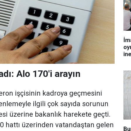
İm
oy
in
dı: Alo 170'i arayın
eron işçisinin kadroya geçmesini
nlemeyle ilgili çok sayıda sorunun
i üzerine bakanlık harekete geçti.
70 hattı üzerinden vatandaştan gelen
Bu