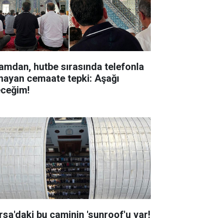
amdan, hutbe sırasında telefonla
nayan cemaate tepki: Aşağı
eceğim!
rsa'daki bu caminin 'sunroof'u var!