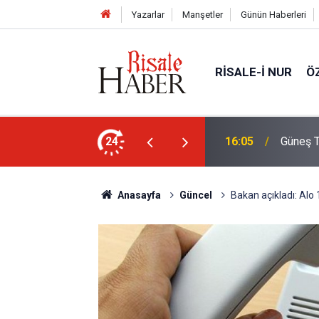
Yazarlar
Manşetler
Günün Haberleri
RISALE-I NUR
Ö
rim geçirdiğini söyleyebilir miydik?
24
16:05
Güneş T
Anasayfa
Güncel
Bakan açıkladı: Alo 