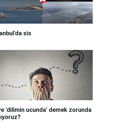
tanbul'da sis
ye 'dilimin ucunda' demek zorunda
lıyoruz?