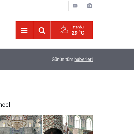
İstanbul
29 °C
14:30
Risale-i Nur'u kendine oku kendine, başkasına d
Günün tüm
haberleri
ncel