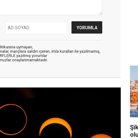
litikasına uymayan;
alar, inançlara saldırı içeren, imla kuralları ile yazılmamış,
ARFLERLE yazılmış yorumlar
muzlar onaylanmamaktadır.
Şi
ol