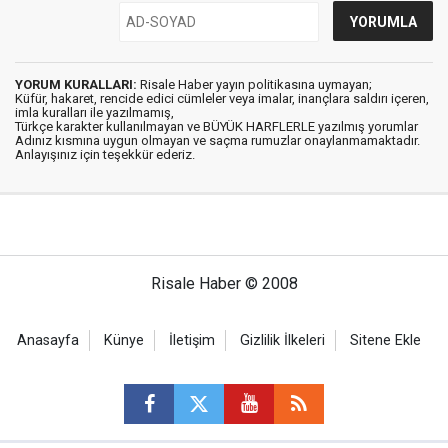
YORUM KURALLARI:
Risale Haber yayın politikasına uymayan;
Küfür, hakaret, rencide edici cümleler veya imalar, inançlara saldırı içeren,
imla kuralları ile yazılmamış,
Türkçe karakter kullanılmayan ve BÜYÜK HARFLERLE yazılmış yorumlar
Adınız kısmına uygun olmayan ve saçma rumuzlar onaylanmamaktadır.
Anlayışınız için teşekkür ederiz.
Risale Haber © 2008
Anasayfa
Künye
İletişim
Gizlilik İlkeleri
Sitene Ekle