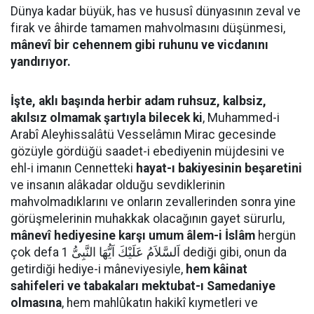
Dünya kadar büyük, has ve hususî dünyasının zeval ve
firak ve âhirde tamamen mahvolmasını düşünmesi,
mânevî bir cehennem gibi ruhunu ve vicdanını
yandırıyor.
İşte, aklı başında herbir adam ruhsuz, kalbsiz,
akılsız olmamak şartıyla bilecek ki
, Muhammed-i
Arabî Aleyhissalâtü Vesselâmın Mirac gecesinde
gözüyle gördüğü saadet-i ebediyenin müjdesini ve
ehl-i imanın Cennetteki
hayat-ı bakiyesinin beşaretini
ve insanın alâkadar olduğu sevdiklerinin
mahvolmadıklarını ve onların zevallerinden sonra yine
görüşmelerinin muhakkak olacağının gayet sürurlu,
mânevî hediyesine karşı umum âlem-i İslâm
hergün
çok defa اَلسَّلاَمُ عَلَيْكَ اَيُّهَا النَّبِىُّ 1 dediği gibi, onun da
getirdiği hediye-i mâneviyesiyle,
hem kâinat
sahifeleri ve tabakaları mektubat-ı Samedaniye
olmasına
, hem mahlûkatın hakikî kıymetleri ve