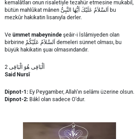
kemalâtları onun risaletiyle tezahür etmesine mukabil,
bütün mahlûkat mânen اَلسَّلاَمُ عَلَيْكَ اَيُّهَا النَّبِىُّ bu
mezkûr hakikatin lisanıyla derler.
Ve
ümmet mabeyninde
şeâir-i İslâmiyeden olan
birbirine اَلسَّلاَمُ عَلَيْكُمْ demeleri sünnet olması, bu
büyük hakikatin şuaı olmasındandır.
اَلْبَاقِى هُوَ الْبَاقِى 2
Said Nursî
Dipnot-1:
Ey Peygamber, Allah'ın selâmı üzerine olsun.
Dipnot-2:
Bâkî olan sadece O'dur.