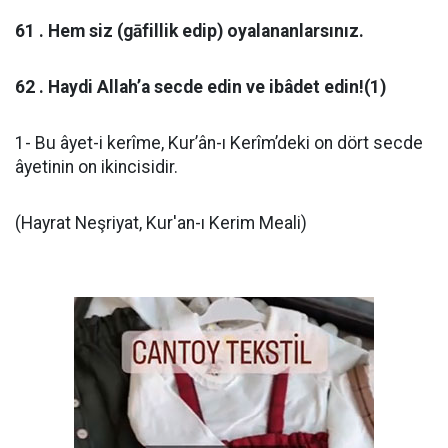
61 . Hem siz (gāfillik edip) oyalananlarsınız.
62 . Haydi Allah’a secde edin ve ibâdet edin!(1)
1- Bu âyet-i kerîme, Kur’ân-ı Kerîm’deki on dört secde
âyetinin on ikincisidir.
(Hayrat Neşriyat, Kur'an-ı Kerim Meali)