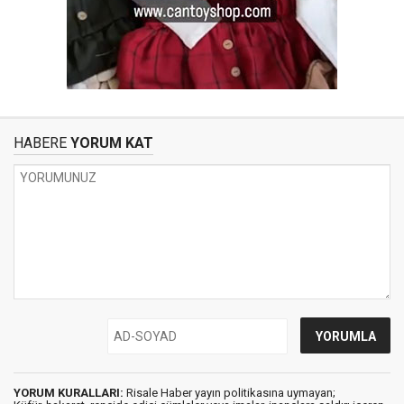
HABERE
YORUM KAT
YORUM KURALLARI:
Risale Haber yayın politikasına uymayan;