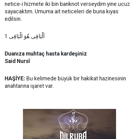
netice-i hizmete iki bin banknot verseydim yine ucuz
sayacaktım. Umuma ait neticeleri de buna kıyas
edilsin.
اَلْبَاقِى هُوَ الْبَاقِى 1
Duanıza muhtaç hasta kardeşiniz
Said Nursî
HAŞİYE:
Bu kelimede büyük bir hakikat hazinesinin
anahtarına işaret var.