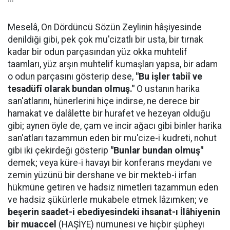
Meselâ, On Dördüncü Sözün Zeylinin hâşiyesinde
denildiği gibi, pek çok mu'cizatlı bir usta, bir tırnak
kadar bir odun parçasından yüz okka muhtelif
taamları, yüz arşın muhtelif kumaşları yapsa, bir adam
o odun parçasını gösterip dese,
"Bu işler tabiî ve
tesadüfî olarak bundan olmuş."
O ustanın harika
san'atlarını, hünerlerini hiçe indirse, ne derece bir
hamakat ve dalâlette bir hurafet ve hezeyan olduğu
gibi; aynen öyle de, çam ve incir ağacı gibi binler harika
san'atları tazammun eden bir mu'cize-i kudreti, nohut
gibi iki çekirdeği gösterip
"Bunlar bundan olmuş"
demek; veya küre-i havayı bir konferans meydanı ve
zemin yüzünü bir dershane ve bir mekteb-i irfan
hükmüne getiren ve hadsiz nimetleri tazammun eden
ve hadsiz şükürlerle mukabele etmek lâzımken; ve
beşerin saadet-i ebediyesindeki ihsanat-ı İlâhiyenin
bir muaccel
(HAŞİYE) nümunesi ve hiçbir şüpheyi