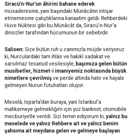
Siracü'n-Nur'un âhirini bahane ederek
müsaderesine, yani başındaki Münâcâtın intişar
etmemesine çalıştıklarına kanaatim geldi. Rehberdeki
Hüve Nüktesi gibi bu Münâcât da, Siracü'n-Nur'a
dinsizler tarafından hücumunun bir sebebidir.
Salisen:
Size bütün ruh u canımızla müjde veriyoruz
ki, Nurculardaki tam ihlâs ve hakikî sadakat ve
sarsılmaz tesanüd vesilesiyle,
başımıza gelen bütün
musibetler, hizmet-i imaniyemiz noktasında büyük
nimetlere çevrilmiş
ve perde altında hatır ve hayale
gelmeyen Nurun fütuhatları oluyor.
Meselâ, Isparta'dan buraya, yani İstanbul'a
mahkemeye gelmekliğim için yüz banknot, otomobile
mecburiyetle verildi. Sizi temin ediyorum ki,
yalnız bu
meselede ve yalnız Rehbere ait ve yalnız benim
şahsıma ait meydana gelen ve gelmeye başlayan