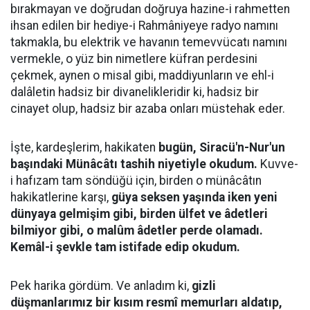
bırakmayan ve doğrudan doğruya hazine-i rahmetten
ihsan edilen bir hediye-i Rahmâniyeye radyo namını
takmakla, bu elektrik ve havanın temevvücatı namını
vermekle, o yüz bin nimetlere küfran perdesini
çekmek, aynen o misal gibi, maddiyunların ve ehl-i
dalâletin hadsiz bir divanelikleridir ki, hadsiz bir
cinayet olup, hadsiz bir azaba onları müstehak eder.
İşte, kardeşlerim, hakikaten
bugün, Siracü'n-Nur'un
başındaki Münâcâtı tashih niyetiyle okudum.
Kuvve-
i hafızam tam söndüğü için, birden o münâcâtın
hakikatlerine karşı,
güya seksen yaşında iken yeni
dünyaya gelmişim gibi, birden ülfet ve âdetleri
bilmiyor gibi, o malûm âdetler perde olamadı.
Kemâl-i şevkle tam istifade edip okudum.
Pek harika gördüm. Ve anladım ki,
gizli
düşmanlarımız bir kısım resmî memurları aldatıp,