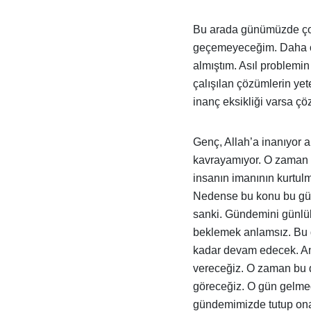
Bu arada günümüzde ço
geçemeyeceğim. Daha ön
almıştım. Asıl problemi
çalışılan çözümlerin y
inanç eksikliği varsa 
Genç, Allah’a inanıyor 
kavrayamıyor. O zaman 
insanın imanının kurtulm
Nedense bu konu bu günl
sanki. Gündemini günlük
beklemek anlamsız. Bu 
kadar devam edecek. Ama
vereceğiz. O zaman bu 
göreceğiz. O gün gelme
gündemimizde tutup ona 