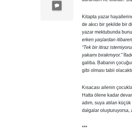
Kitapta yazar hayalleri
de akıcı bir şekilde bir d
yazar mektubunda bunu ge
erken yaşlardan itibare
“Tek bir itiraz istemiyor
yakamı bırakmıyor.”
İfad
galiba. Babanın çocuğun
gibi olması tabii olacaktı
Kısacası ailenin çocukla
Hatta ölene kadar devam 
adım, suya atılan küçük 
dalgalar oluşturuyorsa, a
***