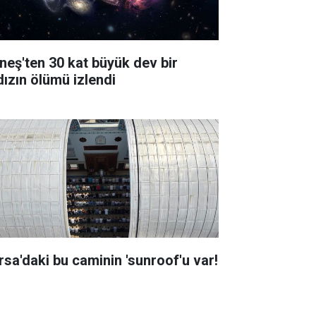
neş'ten 30 kat büyük dev bir
dızın ölümü izlendi
rsa'daki bu caminin 'sunroof'u var!