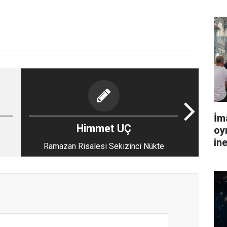
İm
Himmet UÇ
oy
in
Ramazan Risalesi Sekizinci Nükte