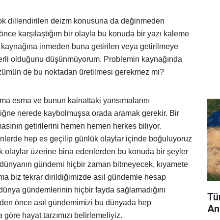
k dillendirilen deizm konusuna da değinmeden
ce karşılaştığım bir olayla bu konuda bir yazı kaleme
n kaynağına inmeden buna getirilen veya getirilmeye
eterli olduğunu düşünmüyorum. Problemin kaynağında
çözümün de bu noktadan üretilmesi gerekmez mi?
ama esma ve bunun kainattaki yansımalarını
iğne nerede kaybolmuşsa orada aramak gerekir. Bir
asının getirilerini hemen hemen herkes biliyor.
erde hep es geçilip günlük olaylar içinde boğuluyoruz
 olaylar üzerine bina edenlerden bu konuda bir şeyler
dünyanın gündemi hiçbir zaman bitmeyecek, kıyamete
 biz tekrar dirildiğimizde asıl gündemle hesap
dünya gündemlerinin hiçbir fayda sağlamadığını
Tü
den önce asıl gündemimizi bu dünyada hep
An
göre hayat tarzımızı belirlemeliyiz.