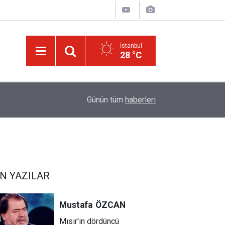
İstanbul
28 °C
ğim!
09:58
Güneş'ten 30 kat büyük dev bir yıldızın ölümü iz
Günün tüm
haberleri
N YAZILAR
Mustafa
ÖZCAN
Mısır'ın dördüncü