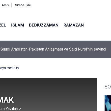
Arşiv
Sitene Ekle
ZEL
İSLAM
BEDIÜZZAMAN
RAMAZAN
, hutbe sırasında telefonla oynayan cemaate tepki: Aşağı inece
aya mektup
SO
RMAK
üm Yazıları >