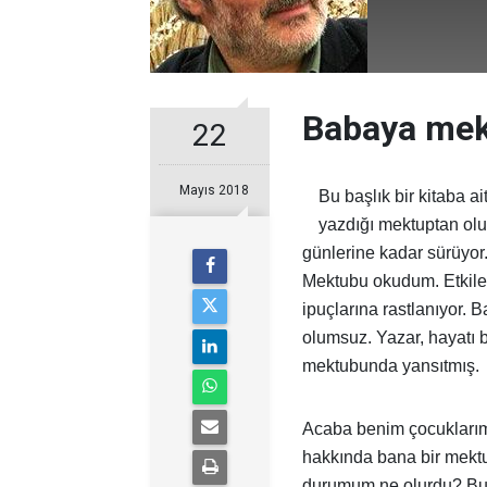
Babaya me
22
Mayıs 2018
Bu başlık bir kitaba 
yazdığı mektuptan olu
günlerine kadar sürüyor
Mektubu okudum. Etkilen
ipuçlarına rastlanıyor. 
olumsuz. Yazar, hayatı 
mektubunda yansıtmış.
Acaba benim çocuklarım
hakkında bana bir mekt
durumum ne olurdu? Bu