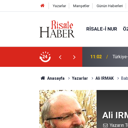
Yazarlar
Manşetler
Günün Haberleri
RISALE-I NUR
Ö
n Anlaşması ve Said Nursi'nin sevinci
24
10:22
İmamdan
Anasayfa
Yazarlar
Ali IRMAK
Bab
Ali I
Yazarın T