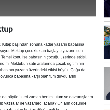
ktup
ait. Kitap başından sonuna kadar yazarın babasına
şuyor. Mektup çocukluktan başlayıp yazarın son
. Temel konu ise babasının çocuğu üzerinde etkisi.
dim. Mektubun satır aralarında çocuk eğitiminin
Babasının yazarın üzerindeki etkisi büyük. Çoğu da
boyunca babasına karşı olan tüm duygularını
 da büyüdükleri zaman benim tutum ve davranışlarım
up yazsalar ne yazarlardı acaba? Onların gözünde
nu baba olan herkes düşünmeli bence.