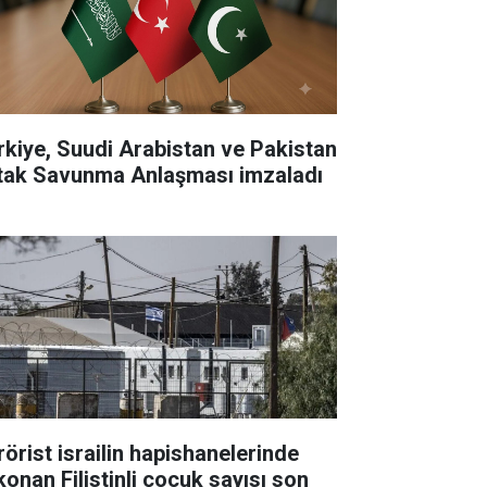
rkiye, Suudi Arabistan ve Pakistan
tak Savunma Anlaşması imzaladı
rörist israilin hapishanelerinde
konan Filistinli çocuk sayısı son