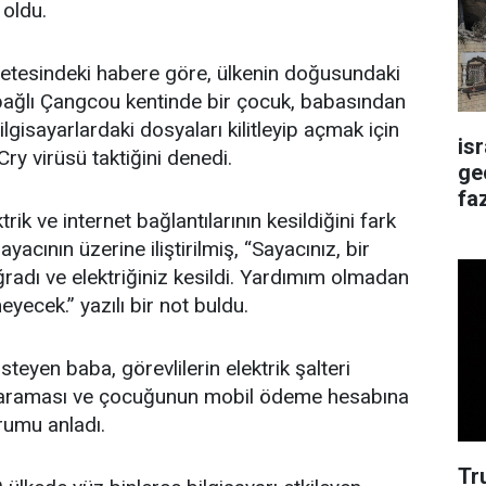
 oldu.
tesindeki habere göre, ülkenin doğusundaki
bağlı Çangcou kentinde bir çocuk, babasından
ilgisayarlardaki dosyaları kilitleyip açmak için
is
ry virüsü taktiğini denedi.
ge
faz
rik ve internet bağlantılarının kesildiğini fark
yacının üzerine iliştirilmiş, “Sayacınız, bir
ğradı ve elektriğiniz kesildi. Yardımım olmadan
eyecek.” yazılı bir not buldu.
steyen baba, görevlilerin elektrik şalteri
taraması ve çocuğunun mobil ödeme hesabına
umu anladı.
Tr