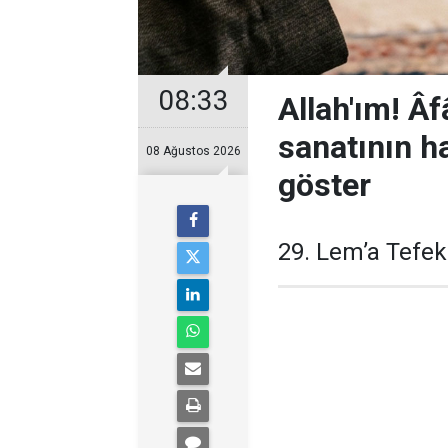
08:33
Allah'ım! Âf
sanatının ha
08 Ağustos 2026
göster
29. Lem’a Tefe