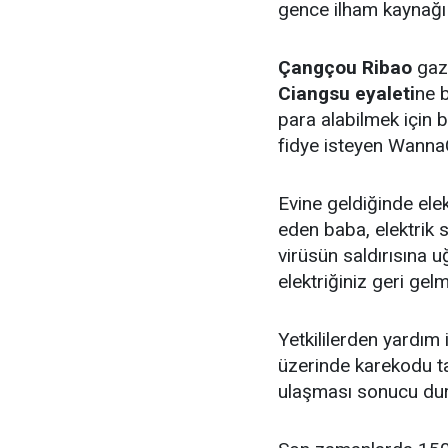
gence ilham kaynağı
Çangçou Ribao
gaze
Ciangsu eyaleti
ne 
para alabilmek için b
fidye isteyen WannaC
Evine geldiğinde elekt
eden baba, elektrik sa
virüsün saldırısına u
elektriğiniz geri gelm
Yetkililerden yardım i
üzerinde karekodu 
ulaşması sonucu dur