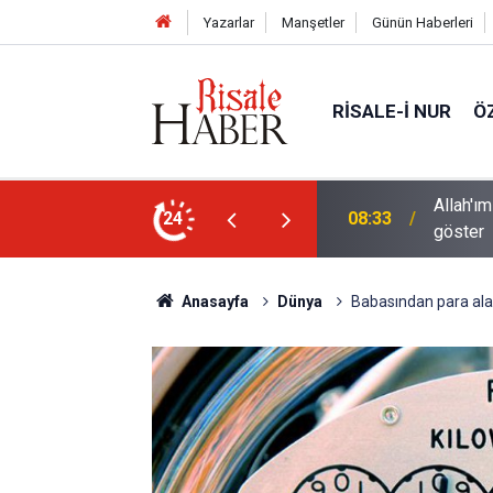
Yazarlar
Manşetler
Günün Haberleri
RISALE-I NUR
Ö
 sanatının hayret verici tecellilerini bize
Bediüzza
24
02:15
halde ş
Anasayfa
Dünya
Babasından para alabi