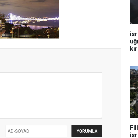
isr
uğ
kır
Fi
isr