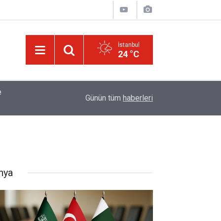
İstanbul
24 °C
tığı
01:45
Müslümanlardan dilinizi çekin, onlardan biri öl
Günün tüm
haberleri
nya