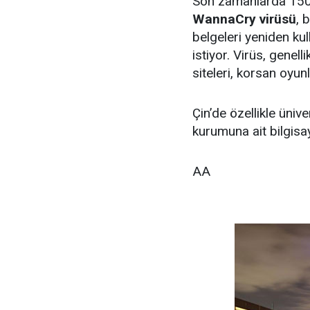
Son zamanlarda 150 ü
WannaCry virüsü
, 
belgeleri yeniden kul
istiyor. Virüs, genel
siteleri, korsan oyunl
Çin’de özellikle üniv
kurumuna ait bilgisaya
AA