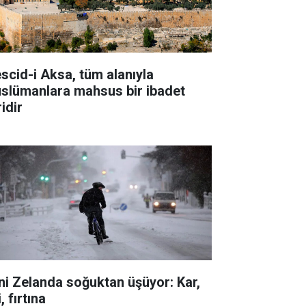
scid-i Aksa, tüm alanıyla
slümanlara mahsus bir ibadet
idir
ni Zelanda soğuktan üşüyor: Kar,
i, fırtına