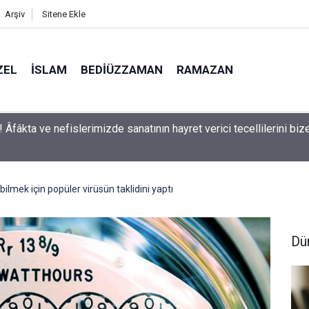
Arşiv
Sitene Ekle
ZEL
İSLAM
BEDIÜZZAMAN
RAMAZAN
man: Kelimeler, herbir zerre-i havaînin kulağına girip dilinden çık
aşırmıyor
lmek için popüler virüsün taklidini yaptı
Dü