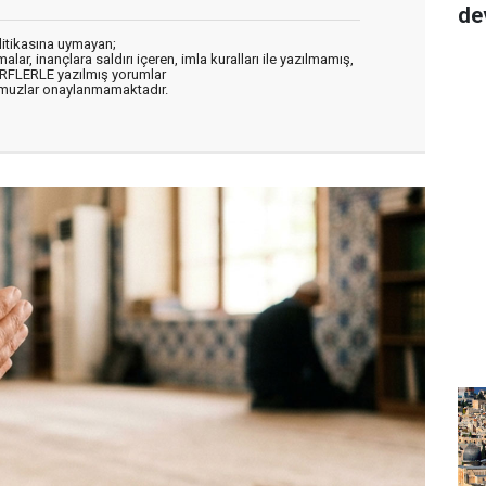
de
litikasına uymayan;
alar, inançlara saldırı içeren, imla kuralları ile yazılmamış,
ARFLERLE yazılmış yorumlar
muzlar onaylanmamaktadır.