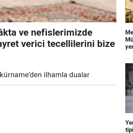
âkta ve nefislerimizde
Me
Mü
yret verici tecellilerini bize
yer
kkürname’den ilhamla dualar
Ye
tip