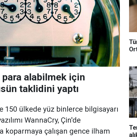
Tü
Or
para alabilmek için
sün taklidini yaptı
 150 ülkede yüz binlerce bilgisayarı
yazılımı WannaCry, Çin'de
Te
a koparmaya çalışan gence ilham
alı