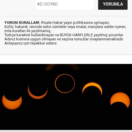
YORUM KURALLARI:
Risale Haber yayın politikasına uymayan;
Küfür, hakaret, rencide edici cümleler veya imalar, inançlara saldırı içeren,
imla kuralları ile yazılmamış,
Türkçe karakter kullanılmayan ve BÜYÜK HARFLERLE yazılmış yorumlar
Adınız kısmına uygun olmayan ve saçma rumuzlar onaylanmamaktadır.
Anlayışınız için teşekkür ederiz.