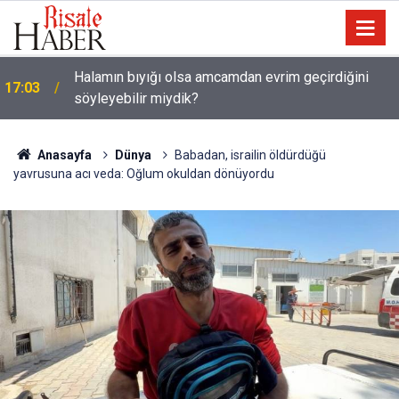
Güneş Tutulması 12 Ağustos'ta: Türkiye'den
16:05
görülecek mi?
Anasayfa
Dünya
Babadan, israilin öldürdüğü
yavrusuna acı veda: Oğlum okuldan dönüyordu