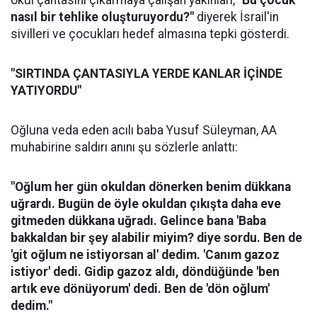
okul çantasını çıkarmaya çalışan yakınları,
"Bu çocuk
nasıl bir tehlike oluşturuyordu?"
diyerek İsrail'in
sivilleri ve çocukları hedef almasına tepki gösterdi.
"SIRTINDA ÇANTASIYLA YERDE KANLAR İÇİNDE
YATIYORDU"
Oğluna veda eden acılı baba Yusuf Süleyman, AA
muhabirine saldırı anını şu sözlerle anlattı:
"Oğlum her gün okuldan dönerken benim dükkana
uğrardı. Bugün de öyle okuldan çıkışta daha eve
gitmeden dükkana uğradı. Gelince bana 'Baba
bakkaldan bir şey alabilir miyim? diye sordu. Ben de
'git oğlum ne istiyorsan al' dedim. 'Canım gazoz
istiyor' dedi. Gidip gazoz aldı, döndüğünde 'ben
artık eve dönüyorum' dedi. Ben de 'dön oğlum'
dedim."