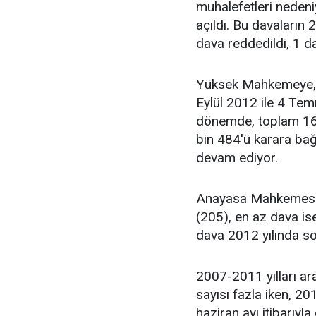
muhalefetleri nedeni
açıldı. Bu davaların 
dava reddedildi, 1 da
Yüksek Mahkemeye
Eylül 2012 ile 4 Temm
dönemde, toplam 161
bin 484'ü karara ba
devam ediyor.
Anayasa Mahkemesine
(205), en az dava ise
dava 2012 yılında son
2007-2011 yılları 
sayısı fazla iken, 20
haziran ayı itibarıyl