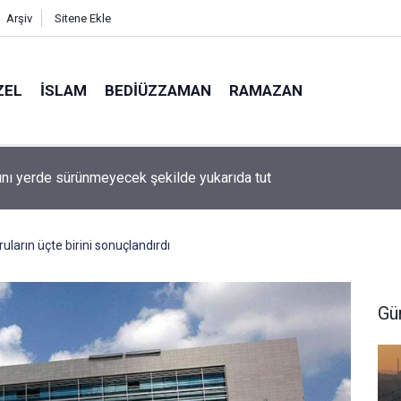
Arşiv
Sitene Ekle
ZEL
İSLAM
BEDIÜZZAMAN
RAMAZAN
ını yerde sürünmeyecek şekilde yukarıda tut
ların üçte birini sonuçlandırdı
Gü