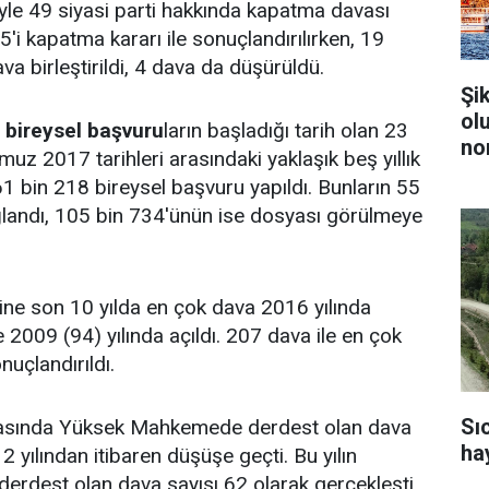
yle 49 siyasi parti hakkında kapatma davası
25'i kapatma kararı ile sonuçlandırılırken, 19
va birleştirildi, 4 dava da düşürüldü.
Şi
ol
,
bireysel başvuru
ların başladığı tarih olan 23
no
uz 2017 tarihleri arasındaki yaklaşık beş yıllık
 bin 218 bireysel başvuru yapıldı. Bunların 55
ğlandı, 105 bin 734'ünün ise dosyası görülmeye
 son 10 yılda en çok dava 2016 yılında
 2009 (94) yılında açıldı. 207 dava ile en çok
uçlandırıldı.
Sı
arasında Yüksek Mahkemede derdest olan dava
ha
12 yılından itibaren düşüşe geçti. Bu yılın
a derdest olan dava sayısı 62 olarak gerçekleşti.