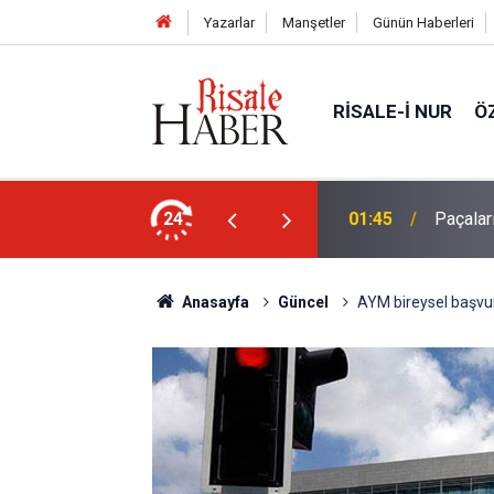
Yazarlar
Manşetler
Günün Haberleri
RISALE-I NUR
Ö
en mahvolmasını düşünmesi, insanın ruhunu
24
01:45
Paçalar
Anasayfa
Güncel
AYM bireysel başvuru