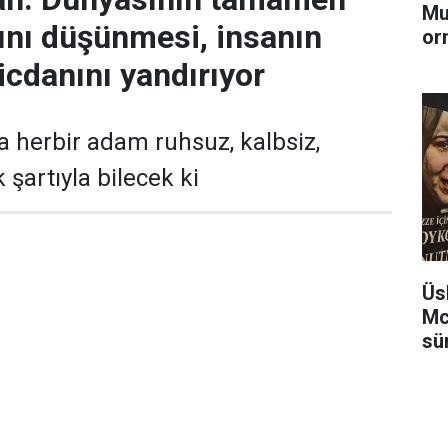
Mu
nı düşünmesi, insanın
or
icdanını yandırıyor
da herbir adam ruhsuz, kalbsiz,
şartıyla bilecek ki
Üs
Mc
sü