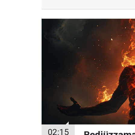
02:15
Bediüzzama