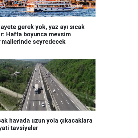
kayete gerek yok, yaz ayı sıcak
ur: Hafta boyunca mevsim
rmallerinde seyredecek
cak havada uzun yola çıkacaklara
yati tavsiyeler