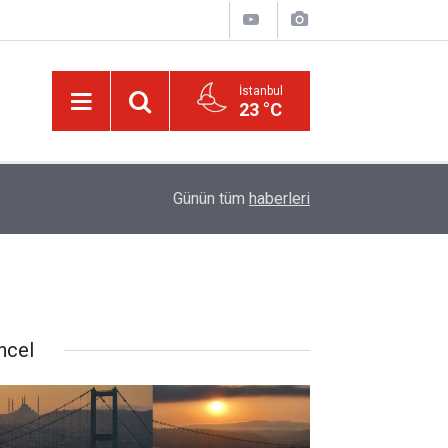
İstanbul
23 °C
01:15
Güldüren de O’dur, ağlatan da O’dur, öldüren de O’
Günün tüm
haberleri
ncel