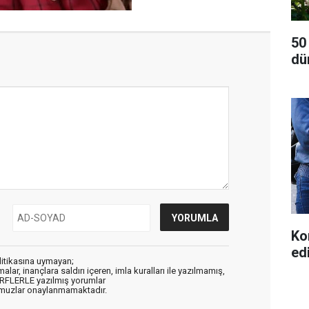
50
dü
Ko
ed
litikasına uymayan;
alar, inançlara saldırı içeren, imla kuralları ile yazılmamış,
ARFLERLE yazılmış yorumlar
muzlar onaylanmamaktadır.