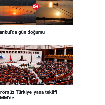
tanbul'da gün doğumu
erörsüz Türkiye' yasa teklifi
MM'de