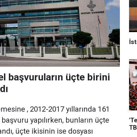
İs
l başvuruların üçte birini
dı
esine , 2012-2017 yıllarında 161
 başvuru yapılırken, bunların üçte
'T
TB
andı, üçte ikisinin ise dosyası