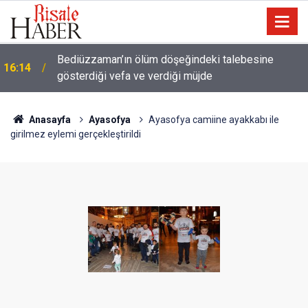
Meta'ya çocuk güvenliği davasında rekor ceza: 567
14:57
milyon dolar ödeyecek
Anasayfa
Ayasofya
Ayasofya camiine ayakkabı ile
girilmez eylemi gerçekleştirildi