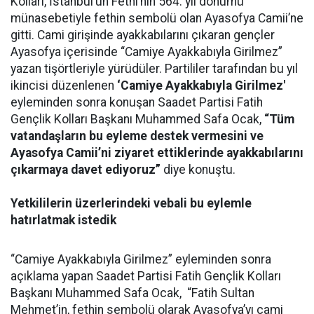
Kolları, İstanbul’un Fethi’nin 564. yıl dönümü
münasebetiyle fethin sembolü olan Ayasofya Camii’ne
gitti. Cami girişinde ayakkabılarını çıkaran gençler
Ayasofya içerisinde “Camiye Ayakkabıyla Girilmez”
yazan tişörtleriyle yürüdüler. Partililer tarafından bu yıl
ikincisi düzenlenen
‘Camiye Ayakkabıyla Girilmez'
eyleminden sonra konuşan Saadet Partisi Fatih
Gençlik Kolları Başkanı Muhammed Safa Ocak,
“Tüm
vatandaşların bu eyleme destek vermesini ve
Ayasofya Camii’ni ziyaret ettiklerinde ayakkabılarını
çıkarmaya davet ediyoruz”
diye konuştu.
Yetkililerin üzerlerindeki vebali bu eylemle
hatırlatmak istedik
“Camiye Ayakkabıyla Girilmez” eyleminden sonra
açıklama yapan Saadet Partisi Fatih Gençlik Kolları
Başkanı Muhammed Safa Ocak, “Fatih Sultan
Mehmet’in, fethin sembolü olarak Ayasofya’yı cami