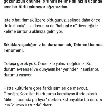
gözünüzün önünde, o sihirli kelime dilinizin ucunda
ama bir türlü çıkmıyor ağzınızdan.
İşte o hatırlamak üzere olduğunuz, aslında daha önce
de kullandığınız, duyunca da
"hah işte o"
diyeceğiniz
kelime bir türlü aklınıza gelmiyor.
Sıklıkla yaşadığımız bu durumun adı, 'Dilimin Ucunda
Fenomeni.'
Telaşa gerek yok.
Öncelikle yalnız değilsiniz. Bu
durum evrensel ve dünyanın her yerinden insanlar bu
durumu yaşıyor.
Hatta kültürlere göre farklı isimleri de mevcut.
Örneğin; Koreliler bu durumu karşılayan ifade olarak
"dilimin ucunda parlıyor" derken, Estonyalılar bu durum
için "dilimin üstünde” diyor.