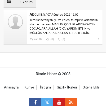
1 Yorum
Abdullah
/ 07 Ağustos 2026 16:09
Terörist netanyahuyu ve kölesi trumpı ve adamlarını
idam etmezsen; MASUM ÇOCUKLARI YAKARSIN.
ÇOCUKLARA ALLAH (C.C); YARDIM ETSİN ve
MÜSLÜMANLARA DA CESARET LUTFETSİN.
Yanıtla
(0)
(0)
Risale Haber © 2008
Anasayfa
Künye
İletişim
Gizlilik İlkeleri
Sitene Ekle