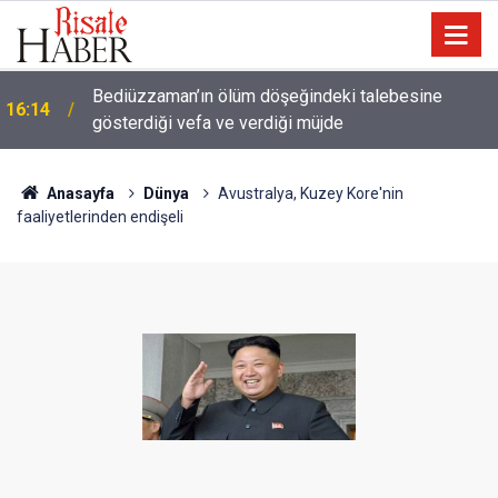
Meta'ya çocuk güvenliği davasında rekor ceza: 567
14:57
milyon dolar ödeyecek
Anasayfa
Dünya
Avustralya, Kuzey Kore'nin
faaliyetlerinden endişeli