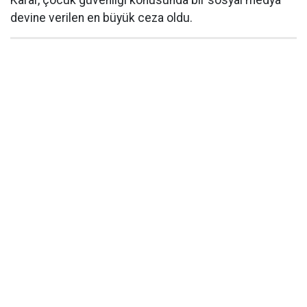
Karar, çocuk güvenliği konusunda bir sosyal medya
devine verilen en büyük ceza oldu.