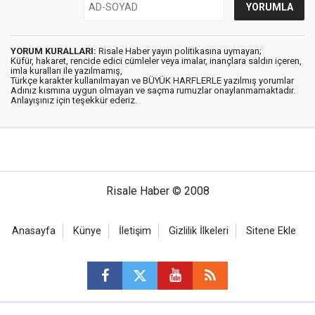
YORUM KURALLARI:
Risale Haber yayın politikasına uymayan;
Küfür, hakaret, rencide edici cümleler veya imalar, inançlara saldırı içeren,
imla kuralları ile yazılmamış,
Türkçe karakter kullanılmayan ve BÜYÜK HARFLERLE yazılmış yorumlar
Adınız kısmına uygun olmayan ve saçma rumuzlar onaylanmamaktadır.
Anlayışınız için teşekkür ederiz.
Risale Haber © 2008
Anasayfa
Künye
İletişim
Gizlilik İlkeleri
Sitene Ekle