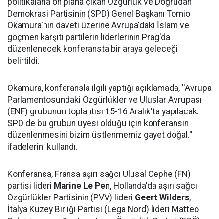
politikalarla ön plana çıkan Özgürlük ve Doğrudan
Demokrasi Partisinin (SPD) Genel Başkanı Tomio
Okamura'nın daveti üzerine Avrupa'daki İslam ve
göçmen karşıtı partilerin liderlerinin Prag'da
düzenlenecek konferansta bir araya geleceği
belirtildi.
Okamura, konferansla ilgili yaptığı açıklamada, ''Avrupa
Parlamentosundaki Özgürlükler ve Uluslar Avrupası
(ENF) grubunun toplantısı 15-16 Aralık'ta yapılacak.
SPD de bu grubun üyesi olduğu için konferansın
düzenlenmesini bizim üstlenmemiz gayet doğal.''
ifadelerini kullandı.
Konferansa, Fransa aşırı sağcı Ulusal Cephe (FN)
partisi lideri
Marine Le Pen
, Hollanda'da aşırı sağcı
Özgürlükler Partisinin (PVV) lideri
Geert Wilders
,
İtalya Kuzey Birliği Partisi (Lega Nord) lideri Matteo