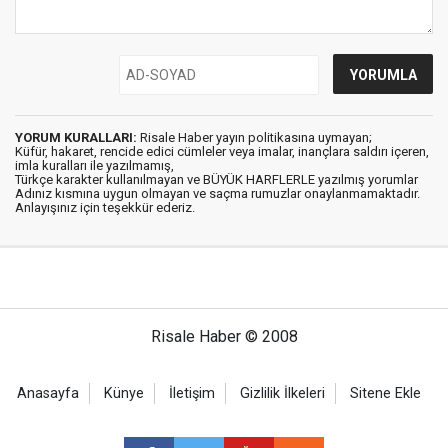
YORUM KURALLARI:
Risale Haber yayın politikasına uymayan;
Küfür, hakaret, rencide edici cümleler veya imalar, inançlara saldırı içeren,
imla kuralları ile yazılmamış,
Türkçe karakter kullanılmayan ve BÜYÜK HARFLERLE yazılmış yorumlar
Adınız kısmına uygun olmayan ve saçma rumuzlar onaylanmamaktadır.
Anlayışınız için teşekkür ederiz.
Risale Haber © 2008
Anasayfa
Künye
İletişim
Gizlilik İlkeleri
Sitene Ekle