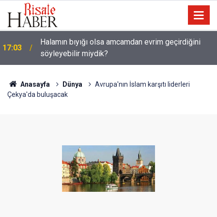
Halamın bıyığı olsa amcamdan evrim geçirdiğini
17:03
söyleyebilir miydik?
Güneş Tutulması 12 Ağustos'ta: Türkiye'den
16:05
görülecek mi?
Anasayfa
Dünya
Avrupa'nın İslam karşıtı liderleri
Çekya'da buluşacak