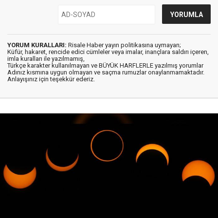
YORUM KURALLARI:
Risale Haber yayın politikasına uymayan;
Küfür, hakaret, rencide edici cümleler veya imalar, inançlara saldırı içeren,
imla kuralları ile yazılmamış,
Türkçe karakter kullanılmayan ve BÜYÜK HARFLERLE yazılmış yorumlar
Adınız kısmına uygun olmayan ve saçma rumuzlar onaylanmamaktadır.
Anlayışınız için teşekkür ederiz.