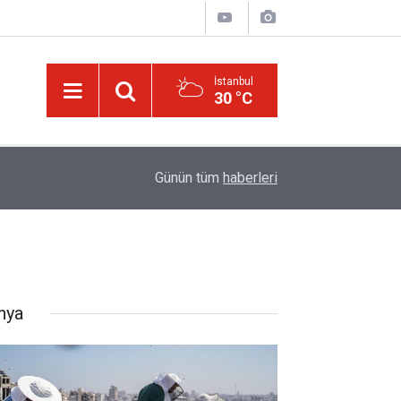
İstanbul
30 °C
Üniversite adaylarına 'Sosyal medyanın yönlendird
14:00
Günün tüm
haberleri
atabilir' uyarısı
nya