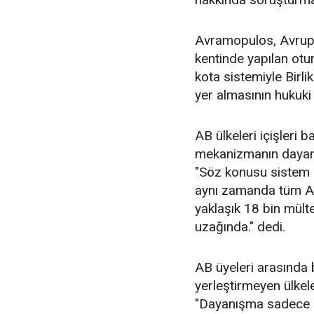
Avramopulos, Avrup
kentinde yapılan otu
kota sistemiyle Birl
yer almasının hukuki
AB ülkeleri içişleri 
mekanizmanın dayanı
"Söz konusu sistem s
aynı zamanda tüm AB'
yaklaşık 18 bin mült
uzağında." dedi.
AB üyeleri arasında 
yerleştirmeyen ülke
"Dayanışma sadece b