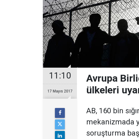
11:10
Avrupa Birl
ülkeleri uya
17 Mayıs 2017
AB, 160 bin sığ
mekanizmada ye
soruşturma başla