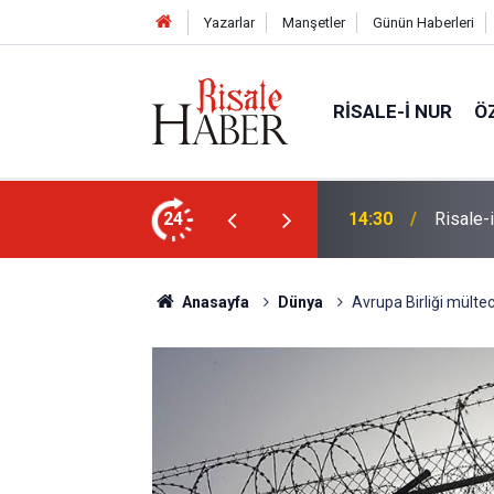
Yazarlar
Manşetler
Günün Haberleri
RISALE-I NUR
Ö
Türkiye'den görülecek mi?
24
14:30
Risale-
Anasayfa
Dünya
Avrupa Birliği mültec