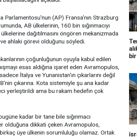
a Parlamentosu'nun (AP) Fransa'nın Strazburg
rumunda, AB ülkelerinin, 160 bin sığınmacıyı
ik ülkelerine dağıtılmasını öngören mekanizmada
Te
 ve ahlaki görevi olduğunu söyledi.
alı
bir
bakanlarının çoğunluğunun oyuyla kabul edilen
şmayı esas aldığına işaret eden Avramopulos,
adece İtalya ve Yunanistan'ın çıkarlarını değil
nin çıkarına. Kota sistemiyle şu ana kadar
eci yerleştirildi ama bu rakam hedefin çok
bugüne kadar bir tane bile sığınmacı
ler olduğuna dikkati çeken Avramopulos,
irkaç üye ülkenin sorumluluğu olamaz. Ortak
is