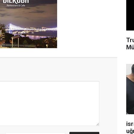
Tr
Mü
isr
uğ