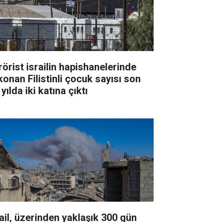
rörist israilin hapishanelerinde
konan Filistinli çocuk sayısı son
 yılda iki katına çıktı
rail, üzerinden yaklaşık 300 gün