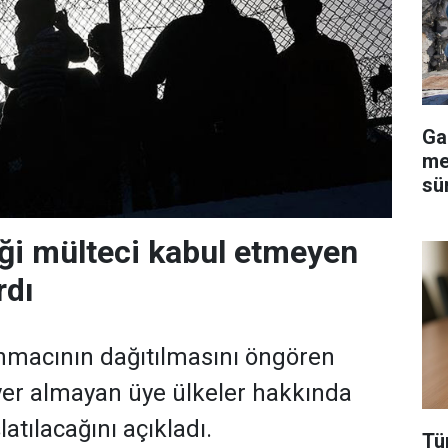
Ga
me
sü
iği mülteci kabul etmeyen
rdı
ınmacının dağıtılmasını öngören
r almayan üye ülkeler hakkında
tılacağını açıkladı.
Tü