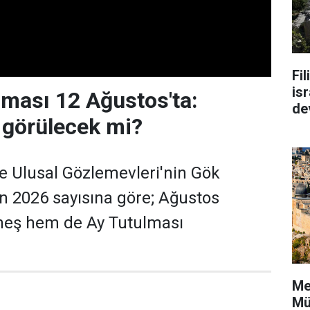
Fi
isr
ması 12 Ağustos'ta:
de
 görülecek mi?
e Ulusal Gözlemevleri'nin Gök
'nın 2026 sayısına göre; Ağustos
eş hem de Ay Tutulması
Me
Mü