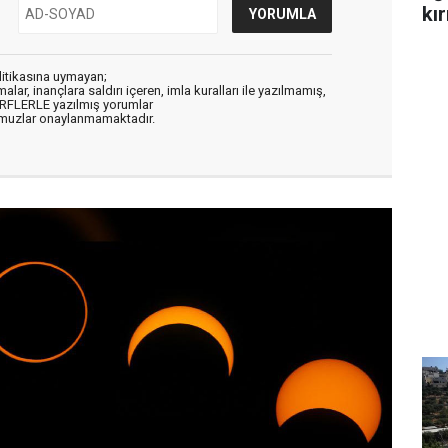
kır
litikasına uymayan;
alar, inançlara saldırı içeren, imla kuralları ile yazılmamış,
ARFLERLE yazılmış yorumlar
muzlar onaylanmamaktadır.